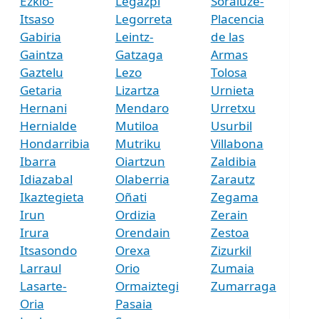
Ezkio-
Legazpi
Soraluze-
Itsaso
Legorreta
Placencia
Gabiria
Leintz-
de las
Gaintza
Gatzaga
Armas
Gaztelu
Lezo
Tolosa
Getaria
Lizartza
Urnieta
Hernani
Mendaro
Urretxu
Hernialde
Mutiloa
Usurbil
Hondarribia
Mutriku
Villabona
Ibarra
Oiartzun
Zaldibia
Idiazabal
Olaberria
Zarautz
Ikaztegieta
Oñati
Zegama
Irun
Ordizia
Zerain
Irura
Orendain
Zestoa
Itsasondo
Orexa
Zizurkil
Larraul
Orio
Zumaia
Lasarte-
Ormaiztegi
Zumarraga
Oria
Pasaia