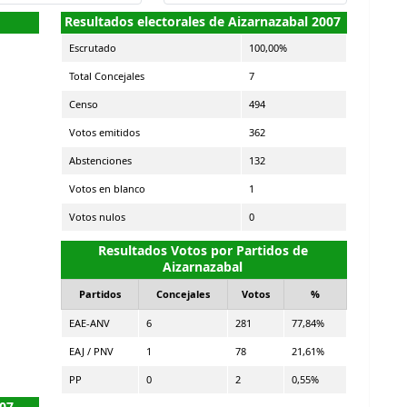
Resultados electorales de Aizarnazabal 2007
Escrutado
100,00%
Total Concejales
7
Censo
494
Votos emitidos
362
Abstenciones
132
Votos en blanco
1
Votos nulos
0
Resultados Votos por Partidos de
Aizarnazabal
Partidos
Concejales
Votos
%
EAE-ANV
6
281
77,84%
EAJ / PNV
1
78
21,61%
PP
0
2
0,55%
007