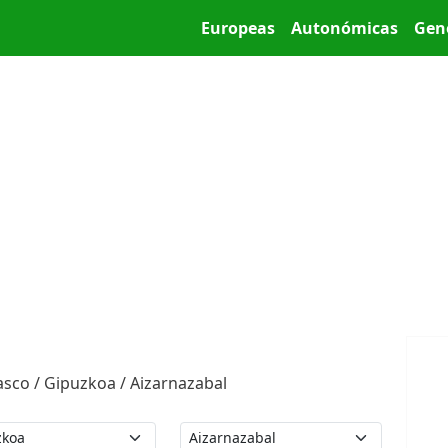
Pasar al contenido principal
Main menu
Europeas
Autonómicas
Gen
asco / Gipuzkoa / Aizarnazabal