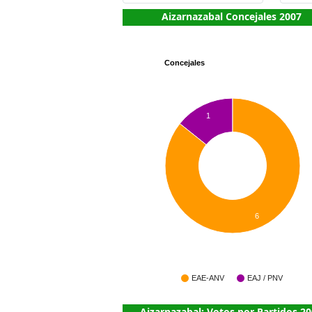
Aizarnazabal Concejales 2007
Concejales
1
6
EAE-ANV
EAJ / PNV
Aizarnazabal: Votos por Partidos 2