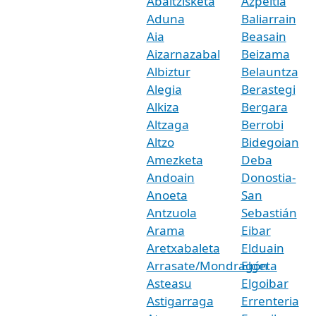
Abaltzisketa
Azpeitia
Aduna
Baliarrain
Aia
Beasain
Aizarnazabal
Beizama
Albiztur
Belauntza
Alegia
Berastegi
Alkiza
Bergara
Altzaga
Berrobi
Altzo
Bidegoian
Amezketa
Deba
Andoain
Donostia-
Anoeta
San
Antzuola
Sebastián
Arama
Eibar
Aretxabaleta
Elduain
Arrasate/Mondragón
Elgeta
Asteasu
Elgoibar
Astigarraga
Errenteria