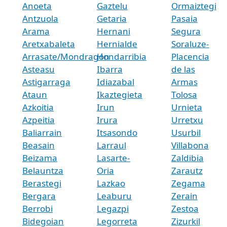
Anoeta
Gaztelu
Ormaiztegi
Antzuola
Getaria
Pasaia
Arama
Hernani
Segura
Aretxabaleta
Hernialde
Soraluze-
Arrasate/Mondragón
Hondarribia
Placencia
Asteasu
Ibarra
de las
Astigarraga
Idiazabal
Armas
Ataun
Ikaztegieta
Tolosa
Azkoitia
Irun
Urnieta
Azpeitia
Irura
Urretxu
Baliarrain
Itsasondo
Usurbil
Beasain
Larraul
Villabona
Beizama
Lasarte-
Zaldibia
Belauntza
Oria
Zarautz
Berastegi
Lazkao
Zegama
Bergara
Leaburu
Zerain
Berrobi
Legazpi
Zestoa
Bidegoian
Legorreta
Zizurkil