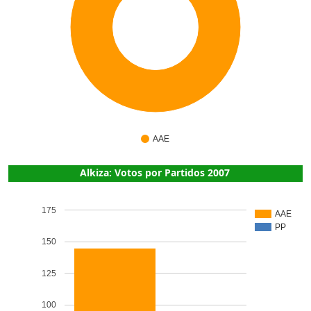
7
AAE
Alkiza: Votos por Partidos 2007
175
AAE
PP
150
125
100