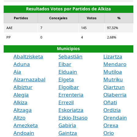
Resultados Votos por Partidos de Alkiza
Partidos
Concejales
Votos
%
AAE
7
145
97,32%
PP
0
4
2,68%
Municipios
Abaltzisketa
Sebastián
Lizartza
Aduna
Eibar
Mendaro
Aia
Elduain
Mutiloa
Aizarnazabal
Elgeta
Mutriku
Albiztur
Elgoibar
Oiartzun
Alegia
Errenteria
Olaberria
Alkiza
Errezil
Oñati
Altzaga
Eskoriatza
Ordizia
Altzo
Ezkio-Itsaso
Orendain
Amezketa
Gabiria
Orexa
Andoain
Gaintza
Orio