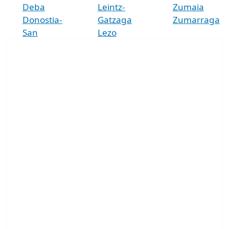
Deba
Leintz-
Zumaia
Donostia-
Gatzaga
Zumarraga
San
Lezo