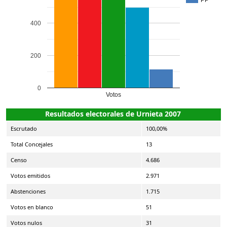
400
200
0
Votos
Resultados electorales de Urnieta 2007
Escrutado
100,00%
Total Concejales
13
Censo
4.686
Votos emitidos
2.971
Abstenciones
1.715
Votos en blanco
51
Votos nulos
31