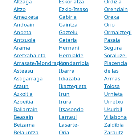
Altzaga
Eskoriatza
Ordizia
Altzo
Ezkio-Itsaso
Orendain
Amezketa
Gabiria
Orexa
Andoain
Gaintza
Orio
Anoeta
Gaztelu
Ormaiztegi
Antzuola
Getaria
Pasaia
Arama
Hernani
Segura
Aretxabaleta
Hernialde
Soraluze-
Arrasate/Mondragón
Hondarribia
Placencia
Asteasu
Ibarra
de las
Astigarraga
Idiazabal
Armas
Ataun
Ikaztegieta
Tolosa
Azkoitia
Irun
Urnieta
Azpeitia
Irura
Urretxu
Baliarrain
Itsasondo
Usurbil
Beasain
Larraul
Villabona
Beizama
Lasarte-
Zaldibia
Belauntza
Oria
Zarautz