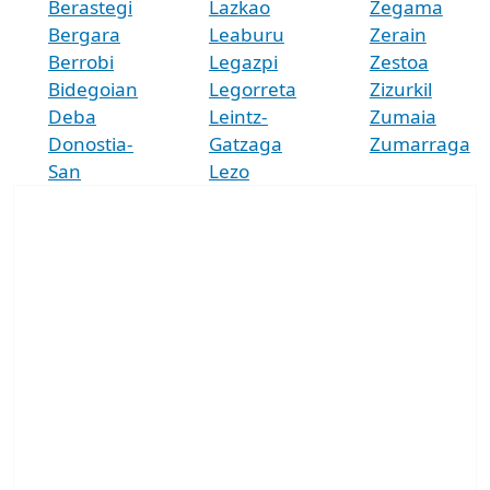
Berastegi
Lazkao
Zegama
Bergara
Leaburu
Zerain
Berrobi
Legazpi
Zestoa
Bidegoian
Legorreta
Zizurkil
Deba
Leintz-
Zumaia
Donostia-
Gatzaga
Zumarraga
San
Lezo