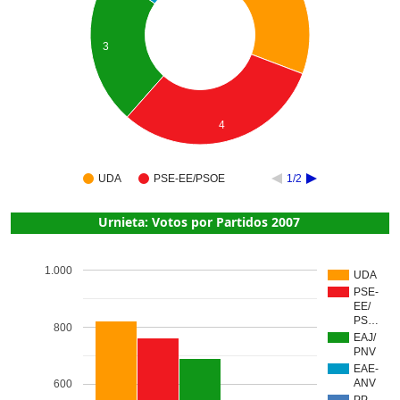
3
4
UDA
PSE-EE/PSOE
1/2
Urnieta: Votos por Partidos 2007
1.000
UDA
PSE-
EE/
PS…
800
EAJ/
PNV
EAE-
ANV
600
PP