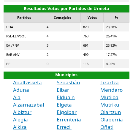
Resultados Votos por Partidos de Urnieta
Partidos
Concejales
Votos
%
UDA
4
820
28,38%
PSE-EE/PSOE
4
763
26,41%
EAJ/PNV
3
691
23,92%
EAE-ANV
2
499
17,27%
PP
0
116
4,02%
Municipios
Abaltzisketa
Sebastián
Lizartza
Aduna
Eibar
Mendaro
Aia
Elduain
Mutiloa
Aizarnazabal
Elgeta
Mutriku
Albiztur
Elgoibar
Oiartzun
Alegia
Errenteria
Olaberria
Alkiza
Errezil
Oñati