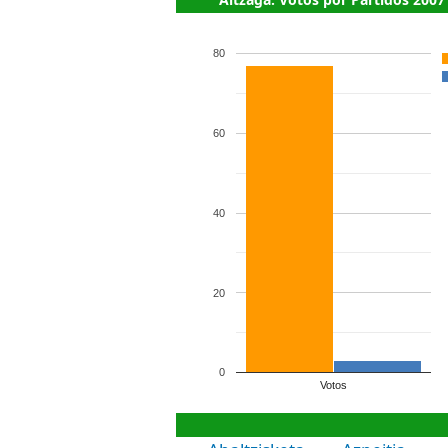
80
60
40
20
0
Votos