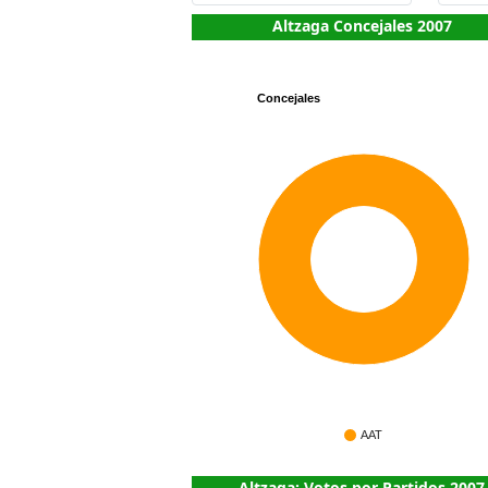
Altzaga Concejales 2007
Concejales
5
AAT
Altzaga: Votos por Partidos 2007