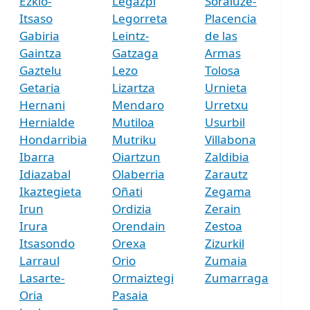
Ezkio-
Legazpi
Soraluze-
Itsaso
Legorreta
Placencia
Gabiria
Leintz-
de las
Gaintza
Gatzaga
Armas
Gaztelu
Lezo
Tolosa
Getaria
Lizartza
Urnieta
Hernani
Mendaro
Urretxu
Hernialde
Mutiloa
Usurbil
Hondarribia
Mutriku
Villabona
Ibarra
Oiartzun
Zaldibia
Idiazabal
Olaberria
Zarautz
Ikaztegieta
Oñati
Zegama
Irun
Ordizia
Zerain
Irura
Orendain
Zestoa
Itsasondo
Orexa
Zizurkil
Larraul
Orio
Zumaia
Lasarte-
Ormaiztegi
Zumarraga
Oria
Pasaia