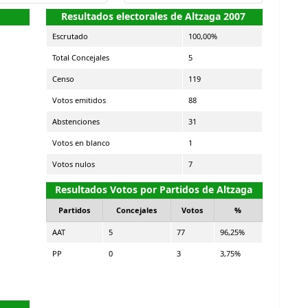
Resultados electorales de Altzaga 2007
Escrutado
100,00%
Total Concejales
5
Censo
119
Votos emitidos
88
Abstenciones
31
Votos en blanco
1
Votos nulos
7
Resultados Votos por Partidos de Altzaga
Partidos
Concejales
Votos
%
AAT
5
77
96,25%
PP
0
3
3,75%