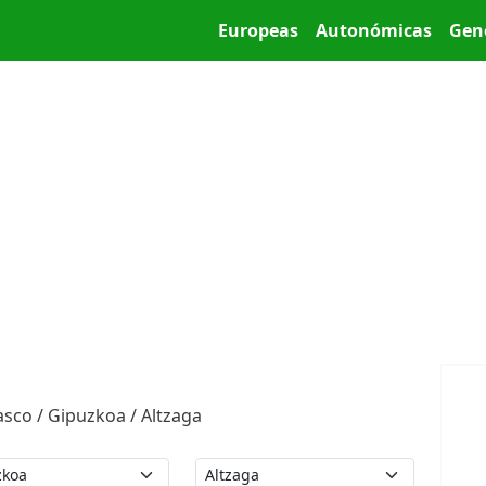
Pasar al contenido principal
Main menu
Europeas
Autonómicas
Gen
asco / Gipuzkoa / Altzaga