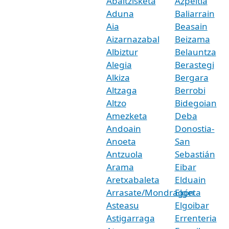
Abaltzisketa
Azpeitia
Aduna
Baliarrain
Aia
Beasain
Aizarnazabal
Beizama
Albiztur
Belauntza
Alegia
Berastegi
Alkiza
Bergara
Altzaga
Berrobi
Altzo
Bidegoian
Amezketa
Deba
Andoain
Donostia-
Anoeta
San
Antzuola
Sebastián
Arama
Eibar
Aretxabaleta
Elduain
Arrasate/Mondragón
Elgeta
Asteasu
Elgoibar
Astigarraga
Errenteria