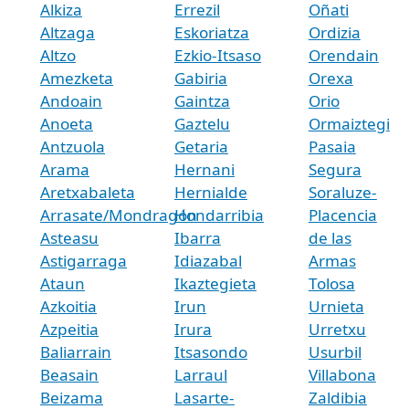
Alkiza
Errezil
Oñati
Altzaga
Eskoriatza
Ordizia
Altzo
Ezkio-Itsaso
Orendain
Amezketa
Gabiria
Orexa
Andoain
Gaintza
Orio
Anoeta
Gaztelu
Ormaiztegi
Antzuola
Getaria
Pasaia
Arama
Hernani
Segura
Aretxabaleta
Hernialde
Soraluze-
Arrasate/Mondragón
Hondarribia
Placencia
Asteasu
Ibarra
de las
Astigarraga
Idiazabal
Armas
Ataun
Ikaztegieta
Tolosa
Azkoitia
Irun
Urnieta
Azpeitia
Irura
Urretxu
Baliarrain
Itsasondo
Usurbil
Beasain
Larraul
Villabona
Beizama
Lasarte-
Zaldibia