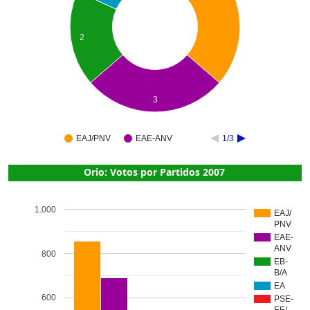
2
3
EAJ/PNV
EAE-ANV
1/3
Orio: Votos por Partidos 2007
1.000
EAJ/
PNV
EAE-
ANV
800
EB-
B/A
EA
600
PSE-
EE/