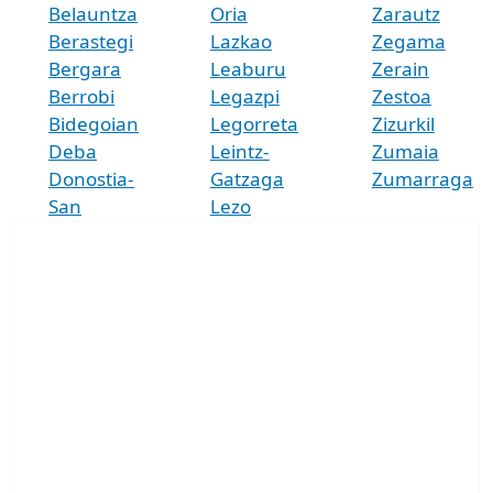
Belauntza
Oria
Zarautz
Berastegi
Lazkao
Zegama
Bergara
Leaburu
Zerain
Berrobi
Legazpi
Zestoa
Bidegoian
Legorreta
Zizurkil
Deba
Leintz-
Zumaia
Donostia-
Gatzaga
Zumarraga
San
Lezo