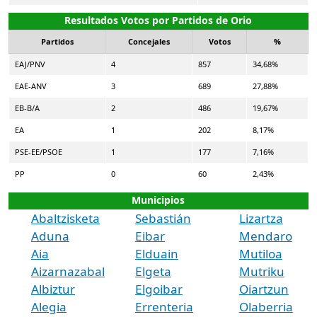
Resultados Votos por Partidos de Orio
Partidos
Concejales
Votos
%
EAJ/PNV
4
857
34,68%
EAE-ANV
3
689
27,88%
EB-B/A
2
486
19,67%
EA
1
202
8,17%
PSE-EE/PSOE
1
177
7,16%
PP
0
60
2,43%
Municipios
Abaltzisketa
Sebastián
Lizartza
Aduna
Eibar
Mendaro
Aia
Elduain
Mutiloa
Aizarnazabal
Elgeta
Mutriku
Albiztur
Elgoibar
Oiartzun
Alegia
Errenteria
Olaberria