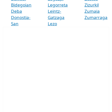
Bidegoian
Legorreta
Zizurkil
Deba
Leintz-
Zumaia
Donostia-
Gatzaga
Zumarraga
San
Lezo