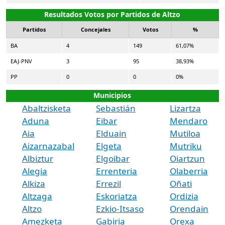
Resultados Votos por Partidos de Altzo
Partidos
Concejales
Votos
%
BA
4
149
61,07%
EAJ-PNV
3
95
38,93%
PP
0
0
0%
Municipios
Abaltzisketa
Sebastián
Lizartza
Aduna
Eibar
Mendaro
Aia
Elduain
Mutiloa
Aizarnazabal
Elgeta
Mutriku
Albiztur
Elgoibar
Oiartzun
Alegia
Errenteria
Olaberria
Alkiza
Errezil
Oñati
Altzaga
Eskoriatza
Ordizia
Altzo
Ezkio-Itsaso
Orendain
Amezketa
Gabiria
Orexa