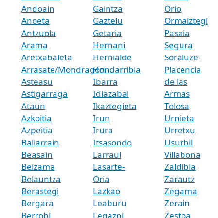
Andoain
Gaintza
Orio
Anoeta
Gaztelu
Ormaiztegi
Antzuola
Getaria
Pasaia
Arama
Hernani
Segura
Aretxabaleta
Hernialde
Soraluze-
Arrasate/Mondragón
Hondarribia
Placencia
Asteasu
Ibarra
de las
Astigarraga
Idiazabal
Armas
Ataun
Ikaztegieta
Tolosa
Azkoitia
Irun
Urnieta
Azpeitia
Irura
Urretxu
Baliarrain
Itsasondo
Usurbil
Beasain
Larraul
Villabona
Beizama
Lasarte-
Zaldibia
Belauntza
Oria
Zarautz
Berastegi
Lazkao
Zegama
Bergara
Leaburu
Zerain
Berrobi
Legazpi
Zestoa