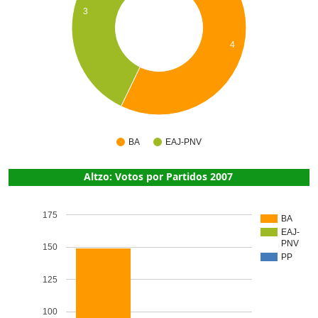
3
4
BA
EAJ-PNV
Altzo: Votos por Partidos 2007
175
BA
EAJ-
PNV
150
PP
125
100