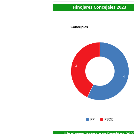
Hinojares Concejales 2023
Concejales
3
4
PP
PSOE
Hinojares: Votos por Partidos 202