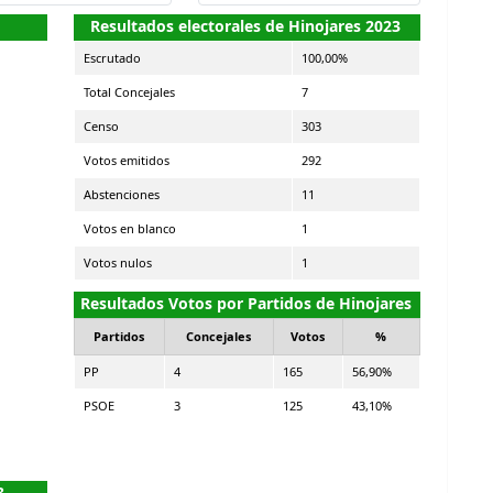
Resultados electorales de Hinojares 2023
Escrutado
100,00%
Total Concejales
7
Censo
303
Votos emitidos
292
Abstenciones
11
Votos en blanco
1
Votos nulos
1
Resultados Votos por Partidos de Hinojares
Partidos
Concejales
Votos
%
PP
4
165
56,90%
PSOE
3
125
43,10%
3