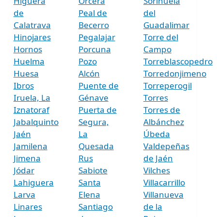
Higuera
Orcera
Sorihuela
de
Peal de
del
Calatrava
Becerro
Guadalimar
Hinojares
Pegalajar
Torre del
Hornos
Porcuna
Campo
Huelma
Pozo
Torreblascopedro
Huesa
Alcón
Torredonjimeno
Ibros
Puente de
Torreperogil
Iruela, La
Génave
Torres
Iznatoraf
Puerta de
Torres de
Jabalquinto
Segura,
Albánchez
Jaén
La
Úbeda
Jamilena
Quesada
Valdepeñas
Jimena
Rus
de Jaén
Jódar
Sabiote
Vilches
Lahiguera
Santa
Villacarrillo
Larva
Elena
Villanueva
Linares
Santiago
de la