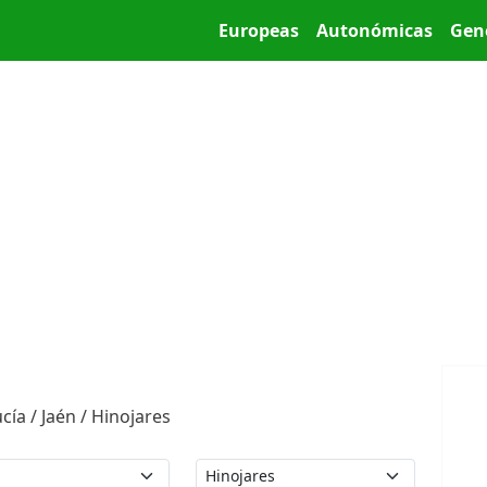
Pasar al contenido principal
Main menu
Europeas
Autonómicas
Gen
ía / Jaén / Hinojares