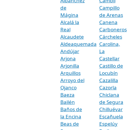
Albanchez
Cambil
de
Campillo
Mágina
de Arenas
Alcalá la
Canena
Real
Carboneros
Alcaudete
Cárcheles
Aldeaquemada
Carolina,
Andújar
La
Arjona
Castellar
Arjonilla
Castillo de
Arquillos
Locubín
Arroyo del
Cazalilla
Ojanco
Cazorla
Baeza
Chiclana
Bailén
de Segura
Baños de
Chilluévar
la Encina
Escañuela
Beas de
Espelúy