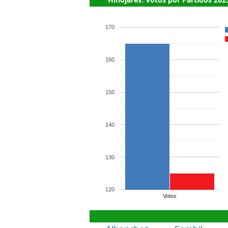
170
160
150
140
130
120
Votos