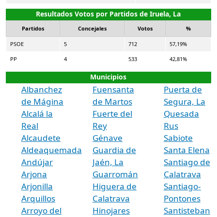
Resultados Votos por Partidos de Iruela, La
Partidos
Concejales
Votos
%
PSOE
5
712
57,19%
PP
4
533
42,81%
Municipios
Albanchez
Fuensanta
Puerta de
de Mágina
de Martos
Segura, La
Alcalá la
Fuerte del
Quesada
Real
Rey
Rus
Alcaudete
Génave
Sabiote
Aldeaquemada
Guardia de
Santa Elena
Andújar
Jaén, La
Santiago de
Arjona
Guarromán
Calatrava
Arjonilla
Higuera de
Santiago-
Arquillos
Calatrava
Pontones
Arroyo del
Hinojares
Santisteban