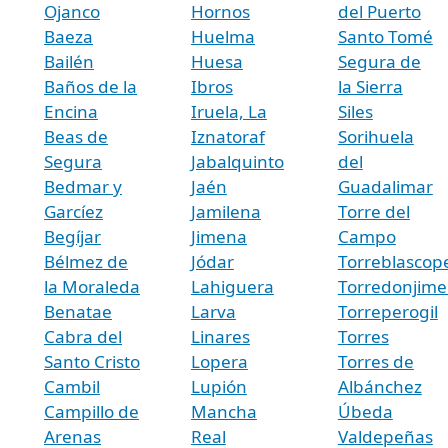
Ojanco
Hornos
del Puerto
Baeza
Huelma
Santo Tomé
Bailén
Huesa
Segura de
Baños de la
Ibros
la Sierra
Encina
Iruela, La
Siles
Beas de
Iznatoraf
Sorihuela
Segura
Jabalquinto
del
Bedmar y
Jaén
Guadalimar
Garcíez
Jamilena
Torre del
Begíjar
Jimena
Campo
Bélmez de
Jódar
Torreblascop
la Moraleda
Lahiguera
Torredonjim
Benatae
Larva
Torreperogil
Cabra del
Linares
Torres
Santo Cristo
Lopera
Torres de
Cambil
Lupión
Albánchez
Campillo de
Mancha
Úbeda
Arenas
Real
Valdepeñas