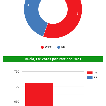
4
5
PSOE
PP
Iruela, La: Votos por Partidos 2023
750
PS…
PP
700
650