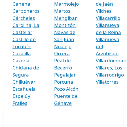
Canena
Marmolejo
de Jaén
Carboneros
Martos
Vilches
Cárcheles
Mengíbar
Villacarrillo
Carolina, La
Montizón
Villanueva
Castellar
Navas de
de la Reina
Castillo de
San Juan
Villanueva
Locubín
Noalejo
del
Cazalilla
Orcera
Arzobispo
Cazorla
Peal de
Villardompar
Chiclana de
Becerro
Villares, Los
Segura
Pegalajar
Villarrodrigo
Chilluévar
Porcuna
Villatorres
Escañuela
Pozo Alcón
Espelúy
Puente de
Frailes
Génave