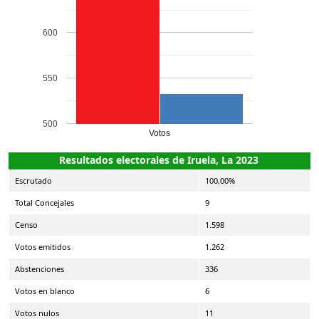
600
550
500
Votos
Resultados electorales de Iruela, La 2023
Escrutado
100,00%
Total Concejales
9
Censo
1.598
Votos emitidos
1.262
Abstenciones
336
Votos en blanco
6
Votos nulos
11