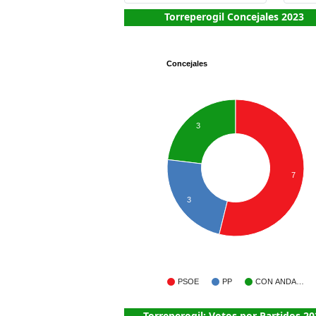
Torreperogil Concejales 2023
Concejales
3
7
3
PSOE
PP
CON ANDA…
Torreperogil: Votos por Partidos 20