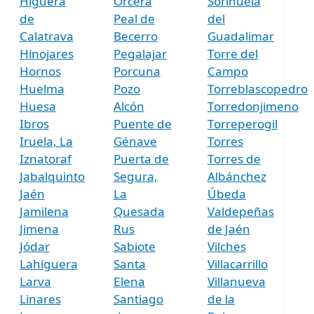
Higuera
Orcera
Sorihuela
de
Peal de
del
Calatrava
Becerro
Guadalimar
Hinojares
Pegalajar
Torre del
Hornos
Porcuna
Campo
Huelma
Pozo
Torreblascopedro
Huesa
Alcón
Torredonjimeno
Ibros
Puente de
Torreperogil
Iruela, La
Génave
Torres
Iznatoraf
Puerta de
Torres de
Jabalquinto
Segura,
Albánchez
Jaén
La
Úbeda
Jamilena
Quesada
Valdepeñas
Jimena
Rus
de Jaén
Jódar
Sabiote
Vilches
Lahiguera
Santa
Villacarrillo
Larva
Elena
Villanueva
Linares
Santiago
de la