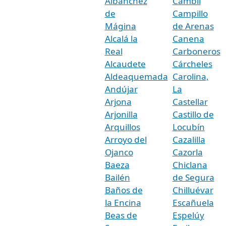
Albanchez
Cambil
de
Campillo
Mágina
de Arenas
Alcalá la
Canena
Real
Carboneros
Alcaudete
Cárcheles
Aldeaquemada
Carolina,
Andújar
La
Arjona
Castellar
Arjonilla
Castillo de
Arquillos
Locubín
Arroyo del
Cazalilla
Ojanco
Cazorla
Baeza
Chiclana
Bailén
de Segura
Baños de
Chilluévar
la Encina
Escañuela
Beas de
Espelúy