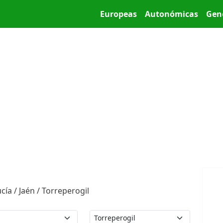
Pasar al contenido principal
Main menu
Europeas
Autonómicas
Gen
ía / Jaén / Torreperogil