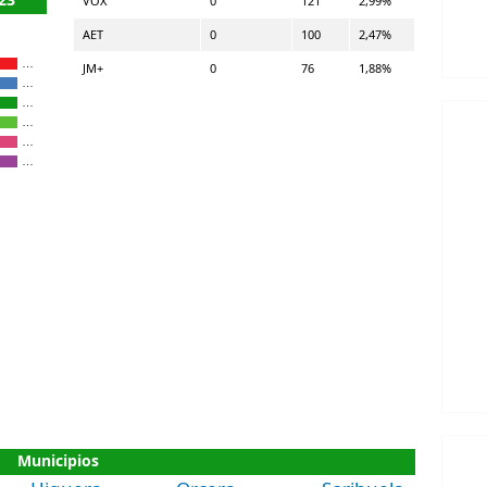
VOX
0
121
2,99%
AET
0
100
2,47%
…
JM+
0
76
1,88%
…
…
…
…
…
Municipios