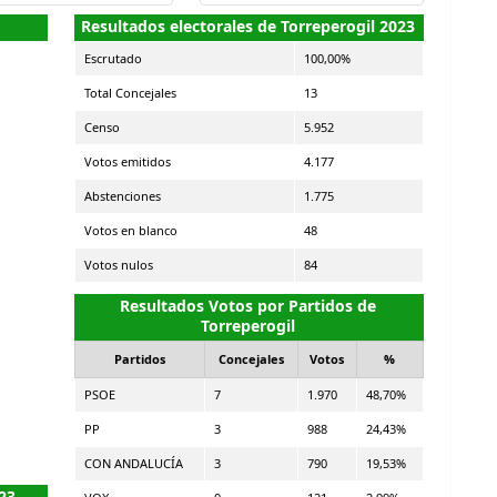
Resultados electorales de Torreperogil 2023
Escrutado
100,00%
Total Concejales
13
Censo
5.952
Votos emitidos
4.177
Abstenciones
1.775
Votos en blanco
48
Votos nulos
84
Resultados Votos por Partidos de
Torreperogil
Partidos
Concejales
Votos
%
PSOE
7
1.970
48,70%
PP
3
988
24,43%
CON ANDALUCÍA
3
790
19,53%
23