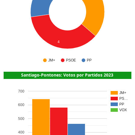
4
JM+
PSOE
PP
Santiago-Pontones: Votos por Partidos 2023
700
JM+
PS…
PP
600
VOX
500
400