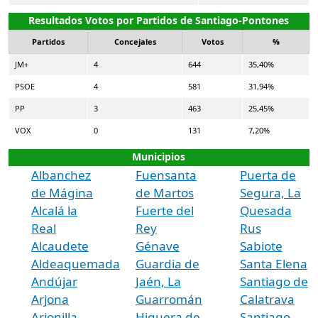
Resultados Votos por Partidos de Santiago-Pontones
Partidos
Concejales
Votos
%
JM+
4
644
35,40%
PSOE
4
581
31,94%
PP
3
463
25,45%
VOX
0
131
7,20%
Municipios
Albanchez
Fuensanta
Puerta de
de Mágina
de Martos
Segura, La
Alcalá la
Fuerte del
Quesada
Real
Rey
Rus
Alcaudete
Génave
Sabiote
Aldeaquemada
Guardia de
Santa Elena
Andújar
Jaén, La
Santiago de
Arjona
Guarromán
Calatrava
Arjonilla
Higuera de
Santiago-