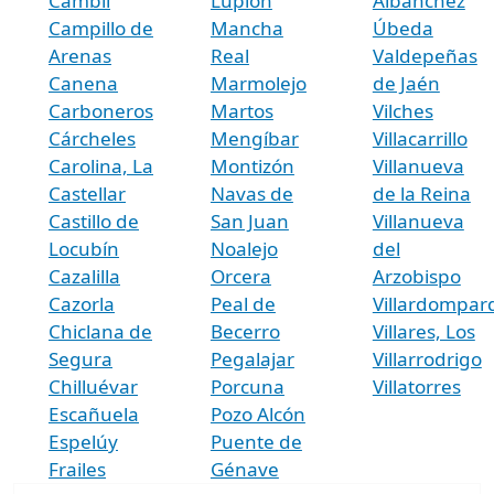
Cambil
Lupión
Albánchez
Campillo de
Mancha
Úbeda
Arenas
Real
Valdepeñas
Canena
Marmolejo
de Jaén
Carboneros
Martos
Vilches
Cárcheles
Mengíbar
Villacarrillo
Carolina, La
Montizón
Villanueva
Castellar
Navas de
de la Reina
Castillo de
San Juan
Villanueva
Locubín
Noalejo
del
Cazalilla
Orcera
Arzobispo
Cazorla
Peal de
Villardompar
Chiclana de
Becerro
Villares, Los
Segura
Pegalajar
Villarrodrigo
Chilluévar
Porcuna
Villatorres
Escañuela
Pozo Alcón
Espelúy
Puente de
Frailes
Génave