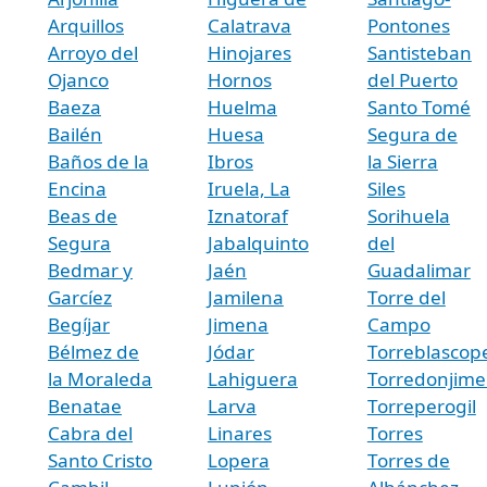
Arquillos
Calatrava
Pontones
Arroyo del
Hinojares
Santisteban
Ojanco
Hornos
del Puerto
Baeza
Huelma
Santo Tomé
Bailén
Huesa
Segura de
Baños de la
Ibros
la Sierra
Encina
Iruela, La
Siles
Beas de
Iznatoraf
Sorihuela
Segura
Jabalquinto
del
Bedmar y
Jaén
Guadalimar
Garcíez
Jamilena
Torre del
Begíjar
Jimena
Campo
Bélmez de
Jódar
Torreblascop
la Moraleda
Lahiguera
Torredonjim
Benatae
Larva
Torreperogil
Cabra del
Linares
Torres
Santo Cristo
Lopera
Torres de