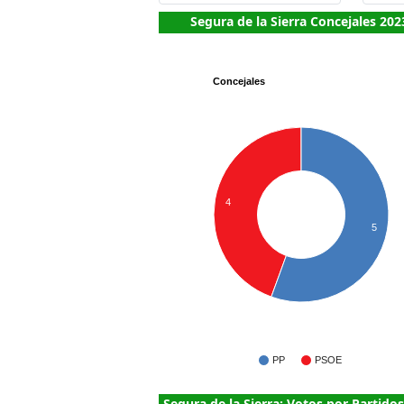
Segura de la Sierra Concejales 202
Concejales
4
5
PP
PSOE
Segura de la Sierra: Votos por Partido