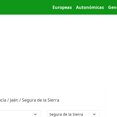
Pasar al contenido principal
Main menu
Europeas
Autonómicas
Gen
ía / Jaén / Segura de la Sierra