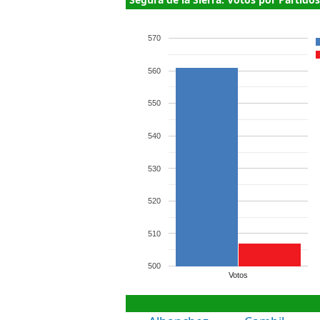
570
560
550
540
530
520
510
500
Votos