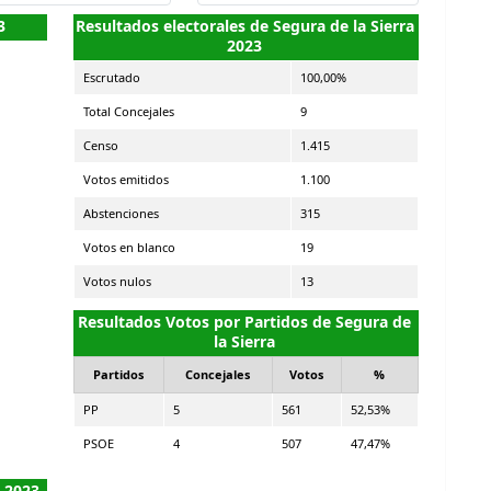
3
Resultados electorales de Segura de la Sierra
2023
Escrutado
100,00%
Total Concejales
9
Censo
1.415
Votos emitidos
1.100
Abstenciones
315
Votos en blanco
19
Votos nulos
13
Resultados Votos por Partidos de Segura de
la Sierra
Partidos
Concejales
Votos
%
PP
5
561
52,53%
PSOE
4
507
47,47%
s 2023