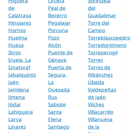
Higuera
Orcera
Sorihuela
de
Peal de
del
Calatrava
Becerro
Guadalimar
Hinojares
Pegalajar
Torre del
Hornos
Porcuna
Campo
Huelma
Pozo
Torreblascopedro
Huesa
Alcón
Torredonjimeno
Ibros
Puente de
Torreperogil
Iruela, La
Génave
Torres
Iznatoraf
Puerta de
Torres de
Jabalquinto
Segura,
Albánchez
Jaén
La
Úbeda
Jamilena
Quesada
Valdepeñas
Jimena
Rus
de Jaén
Jódar
Sabiote
Vilches
Lahiguera
Santa
Villacarrillo
Larva
Elena
Villanueva
Linares
Santiago
de la