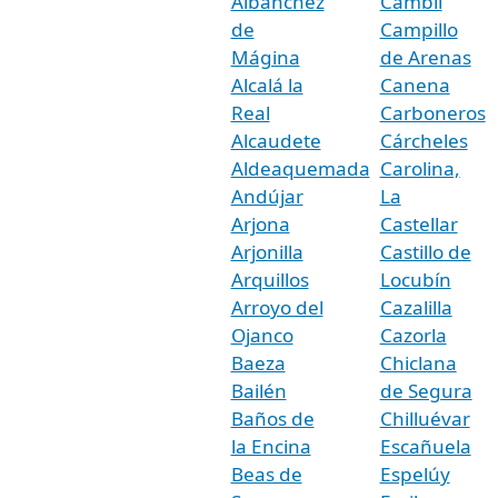
Albanchez
Cambil
de
Campillo
Mágina
de Arenas
Alcalá la
Canena
Real
Carboneros
Alcaudete
Cárcheles
Aldeaquemada
Carolina,
Andújar
La
Arjona
Castellar
Arjonilla
Castillo de
Arquillos
Locubín
Arroyo del
Cazalilla
Ojanco
Cazorla
Baeza
Chiclana
Bailén
de Segura
Baños de
Chilluévar
la Encina
Escañuela
Beas de
Espelúy