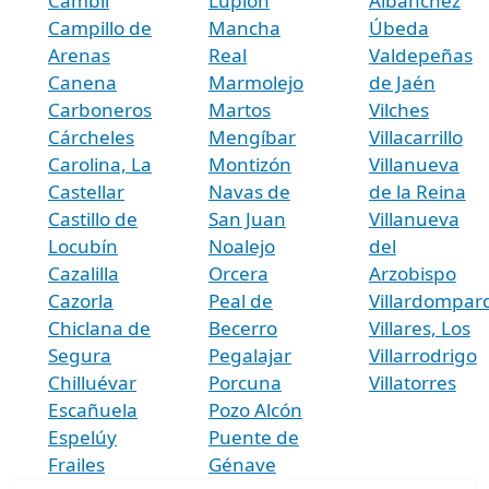
Cambil
Lupión
Albánchez
Campillo de
Mancha
Úbeda
Arenas
Real
Valdepeñas
Canena
Marmolejo
de Jaén
Carboneros
Martos
Vilches
Cárcheles
Mengíbar
Villacarrillo
Carolina, La
Montizón
Villanueva
Castellar
Navas de
de la Reina
Castillo de
San Juan
Villanueva
Locubín
Noalejo
del
Cazalilla
Orcera
Arzobispo
Cazorla
Peal de
Villardompar
Chiclana de
Becerro
Villares, Los
Segura
Pegalajar
Villarrodrigo
Chilluévar
Porcuna
Villatorres
Escañuela
Pozo Alcón
Espelúy
Puente de
Frailes
Génave