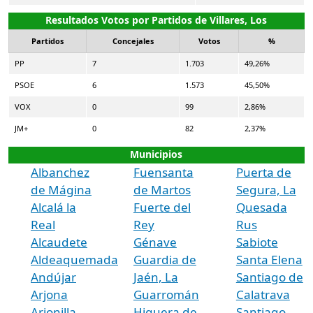
Resultados Votos por Partidos de Villares, Los
Partidos
Concejales
Votos
%
PP
7
1.703
49,26%
PSOE
6
1.573
45,50%
VOX
0
99
2,86%
JM+
0
82
2,37%
Municipios
Albanchez
Fuensanta
Puerta de
de Mágina
de Martos
Segura, La
Alcalá la
Fuerte del
Quesada
Real
Rey
Rus
Alcaudete
Génave
Sabiote
Aldeaquemada
Guardia de
Santa Elena
Andújar
Jaén, La
Santiago de
Arjona
Guarromán
Calatrava
Arjonilla
Higuera de
Santiago-