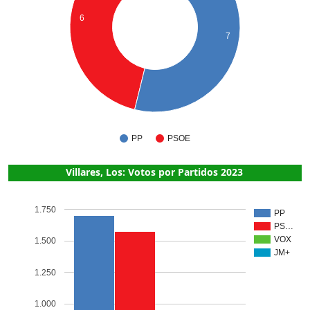
6
7
PP
PSOE
Villares, Los: Votos por Partidos 2023
1.750
PP
PS…
VOX
1.500
JM+
1.250
1.000