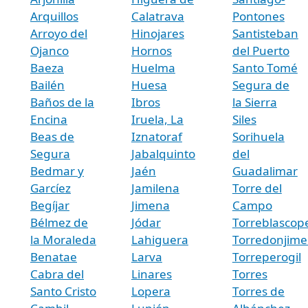
Arquillos
Calatrava
Pontones
Arroyo del
Hinojares
Santisteban
Ojanco
Hornos
del Puerto
Baeza
Huelma
Santo Tomé
Bailén
Huesa
Segura de
Baños de la
Ibros
la Sierra
Encina
Iruela, La
Siles
Beas de
Iznatoraf
Sorihuela
Segura
Jabalquinto
del
Bedmar y
Jaén
Guadalimar
Garcíez
Jamilena
Torre del
Begíjar
Jimena
Campo
Bélmez de
Jódar
Torreblascop
la Moraleda
Lahiguera
Torredonjim
Benatae
Larva
Torreperogil
Cabra del
Linares
Torres
Santo Cristo
Lopera
Torres de