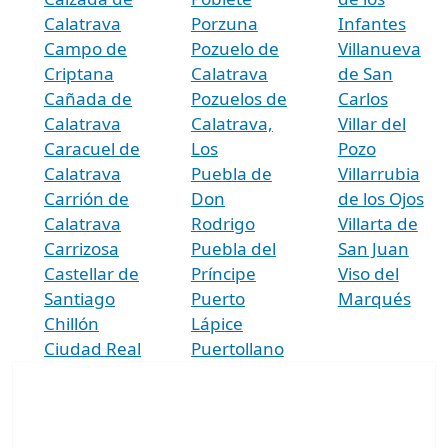
Calatrava
Porzuna
Infantes
Campo de
Pozuelo de
Villanueva
Criptana
Calatrava
de San
Cañada de
Pozuelos de
Carlos
Calatrava
Calatrava,
Villar del
Caracuel de
Los
Pozo
Calatrava
Puebla de
Villarrubia
Carrión de
Don
de los Ojos
Calatrava
Rodrigo
Villarta de
Carrizosa
Puebla del
San Juan
Castellar de
Príncipe
Viso del
Santiago
Puerto
Marqués
Chillón
Lápice
Ciudad Real
Puertollano