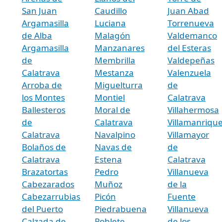
San Juan
Caudillo
Juan Abad
Argamasilla
Luciana
Torrenueva
de Alba
Malagón
Valdemanco
Argamasilla
Manzanares
del Esteras
de
Membrilla
Valdepeñas
Calatrava
Mestanza
Valenzuela
Arroba de
Miguelturra
de
los Montes
Montiel
Calatrava
Ballesteros
Moral de
Villahermosa
de
Calatrava
Villamanriqu
Calatrava
Navalpino
Villamayor
Bolaños de
Navas de
de
Calatrava
Estena
Calatrava
Brazatortas
Pedro
Villanueva
Cabezarados
Muñoz
de la
Cabezarrubias
Picón
Fuente
del Puerto
Piedrabuena
Villanueva
Calzada de
Poblete
de los