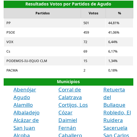
Resultados Votos por Partidos de Agudo
Partidos
Votos
%
PP
501
44,81%
PSOE
459
41,06%
VOX
72
6,44%
Cs
69
6,17%
PODEMOS-IU-EQUO CLM
15
1,34%
PACMA
2
0,18%
Municipios
Abenójar
Corral de
Retuerta
Agudo
Calatrava
del
Alamillo
Cortijos, Los
Bullaque
Albaladejo
Cózar
Robledo, El
Alcázar de
Daimiel
Ruidera
San Juan
Fernán
Saceruela
Alcoba
Caballero
San Carlos