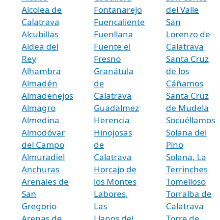
Alcolea de
Fontanarejo
del Valle
Calatrava
Fuencaliente
San
Alcubillas
Fuenllana
Lorenzo de
Aldea del
Fuente el
Calatrava
Rey
Fresno
Santa Cruz
Alhambra
Granátula
de los
Almadén
de
Cáñamos
Almadenejos
Calatrava
Santa Cruz
Almagro
Guadalmez
de Mudela
Almedina
Herencia
Socuéllamos
Almodóvar
Hinojosas
Solana del
del Campo
de
Pino
Almuradiel
Calatrava
Solana, La
Anchuras
Horcajo de
Terrinches
Arenales de
los Montes
Tomelloso
San
Labores,
Torralba de
Gregorio
Las
Calatrava
Arenas de
Llanos del
Torre de