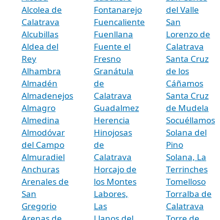
Alcolea de
Fontanarejo
del Valle
Calatrava
Fuencaliente
San
Alcubillas
Fuenllana
Lorenzo de
Aldea del
Fuente el
Calatrava
Rey
Fresno
Santa Cruz
Alhambra
Granátula
de los
Almadén
de
Cáñamos
Almadenejos
Calatrava
Santa Cruz
Almagro
Guadalmez
de Mudela
Almedina
Herencia
Socuéllamos
Almodóvar
Hinojosas
Solana del
del Campo
de
Pino
Almuradiel
Calatrava
Solana, La
Anchuras
Horcajo de
Terrinches
Arenales de
los Montes
Tomelloso
San
Labores,
Torralba de
Gregorio
Las
Calatrava
Arenas de
Llanos del
Torre de