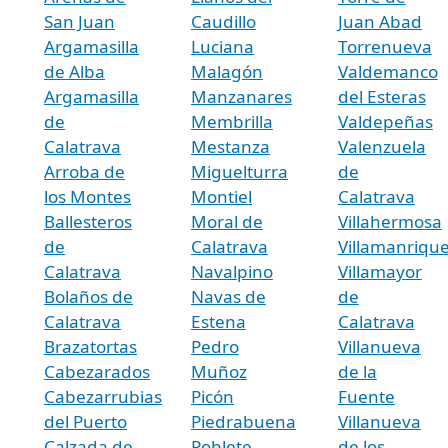
San Juan
Caudillo
Juan Abad
Argamasilla
Luciana
Torrenueva
de Alba
Malagón
Valdemanco
Argamasilla
Manzanares
del Esteras
de
Membrilla
Valdepeñas
Calatrava
Mestanza
Valenzuela
Arroba de
Miguelturra
de
los Montes
Montiel
Calatrava
Ballesteros
Moral de
Villahermosa
de
Calatrava
Villamanriqu
Calatrava
Navalpino
Villamayor
Bolaños de
Navas de
de
Calatrava
Estena
Calatrava
Brazatortas
Pedro
Villanueva
Cabezarados
Muñoz
de la
Cabezarrubias
Picón
Fuente
del Puerto
Piedrabuena
Villanueva
Calzada de
Poblete
de los