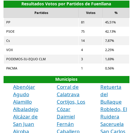
Resultados Votos por Partidos de Fuenllana
Partidos
Votos
%
PP
81
45,51%
PSOE
75
42,13%
Cs
14
7,87%
VOX
4
2,25%
PODEMOS-IU-EQUO CLM
3
1,69%
PACMA
1
0,56%
Municipios
Abenójar
Corral de
Retuerta
Agudo
Calatrava
del
Alamillo
Cortijos, Los
Bullaque
Albaladejo
Cózar
Robledo, El
Alcázar de
Daimiel
Ruidera
San Juan
Fernán
Saceruela
Alcoba
Caballero
San Carlos