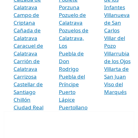
Calatrava
Porzuna
Infantes
Campo de
Pozuelo de
Villanueva
Criptana
Calatrava
de San
Cañada de
Pozuelos de
Carlos
Calatrava
Calatrava,
Villar del
Caracuel de
Los
Pozo
Calatrava
Puebla de
Villarrubia
Carrión de
Don
de los Ojos
Calatrava
Rodrigo
Villarta de
Carrizosa
Puebla del
San Juan
Castellar de
Príncipe
Viso del
Santiago
Puerto
Marqués
Chillón
Lápice
Ciudad Real
Puertollano