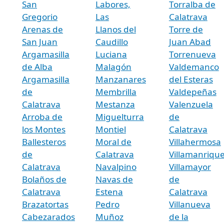
San
Labores,
Torralba de
Gregorio
Las
Calatrava
Arenas de
Llanos del
Torre de
San Juan
Caudillo
Juan Abad
Argamasilla
Luciana
Torrenueva
de Alba
Malagón
Valdemanco
Argamasilla
Manzanares
del Esteras
de
Membrilla
Valdepeñas
Calatrava
Mestanza
Valenzuela
Arroba de
Miguelturra
de
los Montes
Montiel
Calatrava
Ballesteros
Moral de
Villahermosa
de
Calatrava
Villamanriqu
Calatrava
Navalpino
Villamayor
Bolaños de
Navas de
de
Calatrava
Estena
Calatrava
Brazatortas
Pedro
Villanueva
Cabezarados
Muñoz
de la