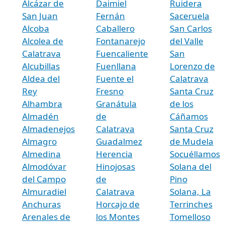
Alcázar de
Daimiel
Ruidera
San Juan
Fernán
Saceruela
Alcoba
Caballero
San Carlos
Alcolea de
Fontanarejo
del Valle
Calatrava
Fuencaliente
San
Alcubillas
Fuenllana
Lorenzo de
Aldea del
Fuente el
Calatrava
Rey
Fresno
Santa Cruz
Alhambra
Granátula
de los
Almadén
de
Cáñamos
Almadenejos
Calatrava
Santa Cruz
Almagro
Guadalmez
de Mudela
Almedina
Herencia
Socuéllamos
Almodóvar
Hinojosas
Solana del
del Campo
de
Pino
Almuradiel
Calatrava
Solana, La
Anchuras
Horcajo de
Terrinches
Arenales de
los Montes
Tomelloso