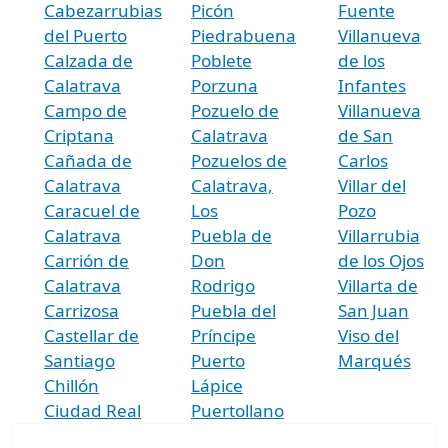
Cabezarrubias
Picón
Fuente
del Puerto
Piedrabuena
Villanueva
Calzada de
Poblete
de los
Calatrava
Porzuna
Infantes
Campo de
Pozuelo de
Villanueva
Criptana
Calatrava
de San
Cañada de
Pozuelos de
Carlos
Calatrava
Calatrava,
Villar del
Caracuel de
Los
Pozo
Calatrava
Puebla de
Villarrubia
Carrión de
Don
de los Ojos
Calatrava
Rodrigo
Villarta de
Carrizosa
Puebla del
San Juan
Castellar de
Príncipe
Viso del
Santiago
Puerto
Marqués
Chillón
Lápice
Ciudad Real
Puertollano