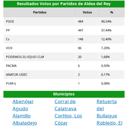
Resultados Votos por Partidos de Aldea del Rey
Partidos
Votos
%
PSOE
484
40,54%
PP
447
37,44%
Cs
148
12,40%
VOX
86
7,20%
PODEMOS-IU-EQUO CLM
20
1,68%
PACMA
6
0,50%
ANATUR-UDEC
2
0,17%
PUM+J
1
0,08%
Municipios
Abenójar
Corral de
Retuerta
Agudo
Calatrava
del
Alamillo
Cortijos, Los
Bullaque
Albaladejo
Cózar
Robledo, El