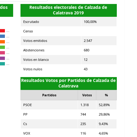
idos
Resultados electorales de Calzada de
Calatrava 2019
Escrutado
100,00%
Censo
…
…
Votos emitidos
2.547
…
…
Abstenciones
680
…
…
Votos en blanco
12
…
Votos nulos
43
Resultados Votos por Partidos de Calzada de
Calatrava
Partidos
Votos
%
PSOE
1.318
52,89%
PP
744
29,86%
Cs
235
9,43%
VOX
116
4,65%