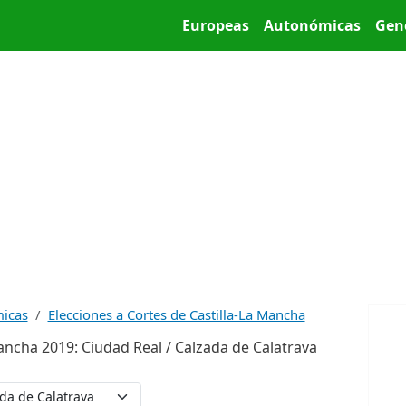
Pasar al contenido principal
Main menu
Europeas
Autonómicas
Gen
micas
Elecciones a Cortes de Castilla-La Mancha
Mancha 2019: Ciudad Real / Calzada de Calatrava