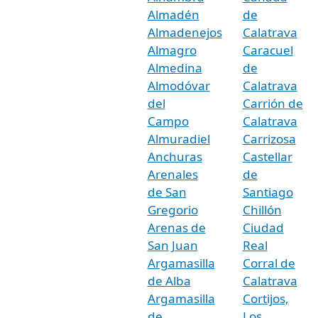
Almadén
de
Almadenejos
Calatrava
Almagro
Caracuel
Almedina
de
Almodóvar
Calatrava
del
Carrión de
Campo
Calatrava
Almuradiel
Carrizosa
Anchuras
Castellar
Arenales
de
de San
Santiago
Gregorio
Chillón
Arenas de
Ciudad
San Juan
Real
Argamasilla
Corral de
de Alba
Calatrava
Argamasilla
Cortijos,
de
Los