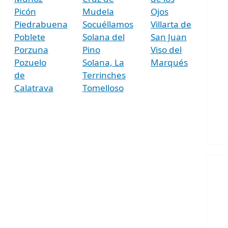
Picón
Mudela
Ojos
Piedrabuena
Socuéllamos
Villarta de
Poblete
Solana del
San Juan
Porzuna
Pino
Viso del
Pozuelo
Solana, La
Marqués
de
Terrinches
Calatrava
Tomelloso