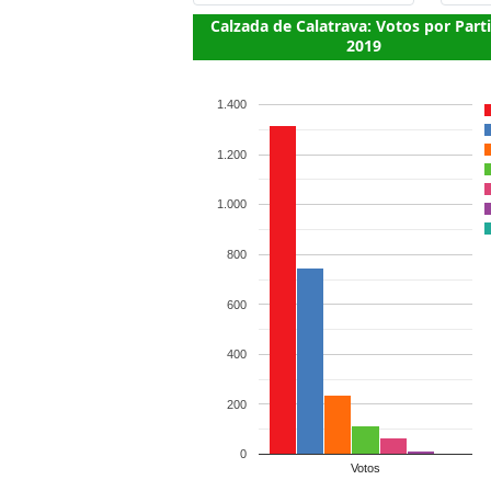
Calzada de Calatrava: Votos por Part
2019
1.400
1.200
1.000
800
600
400
200
0
Votos