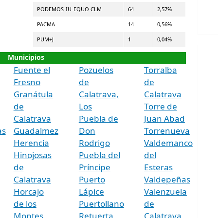
PODEMOS-IU-EQUO CLM
64
2,57%
PACMA
14
0,56%
PUM+J
1
0,04%
Municipios
Fuente el
Pozuelos
Torralba
Fresno
de
de
Granátula
Calatrava,
Calatrava
de
Los
Torre de
Calatrava
Puebla de
Juan Abad
as
Guadalmez
Don
Torrenueva
Herencia
Rodrigo
Valdemanco
Hinojosas
Puebla del
del
de
Príncipe
Esteras
Calatrava
Puerto
Valdepeñas
Horcajo
Lápice
Valenzuela
de los
Puertollano
de
Montes
Retuerta
Calatrava