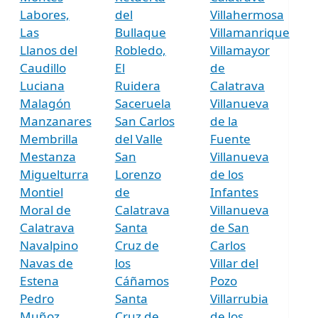
Labores,
del
Villahermosa
Las
Bullaque
Villamanrique
Llanos del
Robledo,
Villamayor
Caudillo
El
de
Luciana
Ruidera
Calatrava
Malagón
Saceruela
Villanueva
Manzanares
San Carlos
de la
Membrilla
del Valle
Fuente
Mestanza
San
Villanueva
Miguelturra
Lorenzo
de los
Montiel
de
Infantes
Moral de
Calatrava
Villanueva
Calatrava
Santa
de San
Navalpino
Cruz de
Carlos
Navas de
los
Villar del
Estena
Cáñamos
Pozo
Pedro
Santa
Villarrubia
Muñoz
Cruz de
de los