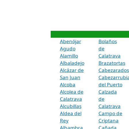
Abenójar
Bolaños
Agudo
de
Alamillo
Calatrava
Albaladejo
Brazatortas
Alcázar de
Cabezarados
San Juan
Cabezarrubi
Alcoba
del Puerto
Alcolea de
Calzada
Calatrava
de
Alcubillas
Calatrava
Aldea del
Campo de
Rey
Criptana
Alhambra
Cañada