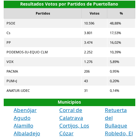
Resultados Votos por Partidos de Puertollano
Partidos
Votos
%
PSOE
10.596
48,88%
Cs
3.801
17,53%
PP
3.474
16,02%
PODEMOS-IU-EQUO CLM
2.252
10,39%
VOX
1.276
5,89%
PACMA
206
0,95%
PUM+J
43
0,20%
ANATUR-UDEC
31
0,14%
Municipios
Abenójar
Corral de
Retuerta
Agudo
Calatrava
del
Alamillo
Cortijos, Los
Bullaque
Albaladejo
Cózar
Robledo, El