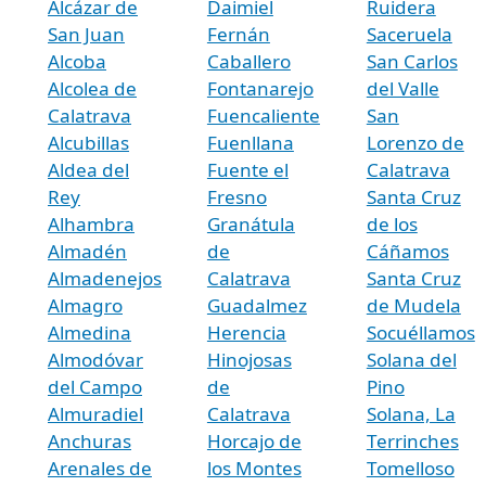
Alcázar de
Daimiel
Ruidera
San Juan
Fernán
Saceruela
Alcoba
Caballero
San Carlos
Alcolea de
Fontanarejo
del Valle
Calatrava
Fuencaliente
San
Alcubillas
Fuenllana
Lorenzo de
Aldea del
Fuente el
Calatrava
Rey
Fresno
Santa Cruz
Alhambra
Granátula
de los
Almadén
de
Cáñamos
Almadenejos
Calatrava
Santa Cruz
Almagro
Guadalmez
de Mudela
Almedina
Herencia
Socuéllamos
Almodóvar
Hinojosas
Solana del
del Campo
de
Pino
Almuradiel
Calatrava
Solana, La
Anchuras
Horcajo de
Terrinches
Arenales de
los Montes
Tomelloso