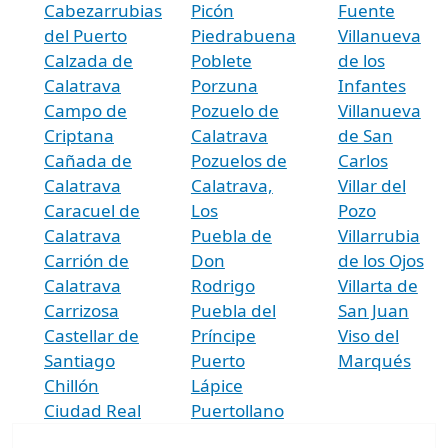
Cabezarrubias
Picón
Fuente
del Puerto
Piedrabuena
Villanueva
Calzada de
Poblete
de los
Calatrava
Porzuna
Infantes
Campo de
Pozuelo de
Villanueva
Criptana
Calatrava
de San
Cañada de
Pozuelos de
Carlos
Calatrava
Calatrava,
Villar del
Caracuel de
Los
Pozo
Calatrava
Puebla de
Villarrubia
Carrión de
Don
de los Ojos
Calatrava
Rodrigo
Villarta de
Carrizosa
Puebla del
San Juan
Castellar de
Príncipe
Viso del
Santiago
Puerto
Marqués
Chillón
Lápice
Ciudad Real
Puertollano