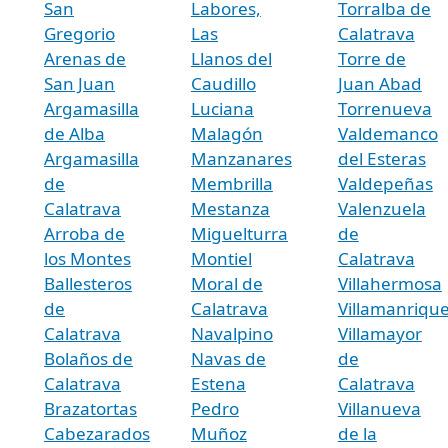
San
Labores,
Torralba de
Gregorio
Las
Calatrava
Arenas de
Llanos del
Torre de
San Juan
Caudillo
Juan Abad
Argamasilla
Luciana
Torrenueva
de Alba
Malagón
Valdemanco
Argamasilla
Manzanares
del Esteras
de
Membrilla
Valdepeñas
Calatrava
Mestanza
Valenzuela
Arroba de
Miguelturra
de
los Montes
Montiel
Calatrava
Ballesteros
Moral de
Villahermosa
de
Calatrava
Villamanriqu
Calatrava
Navalpino
Villamayor
Bolaños de
Navas de
de
Calatrava
Estena
Calatrava
Brazatortas
Pedro
Villanueva
Cabezarados
Muñoz
de la