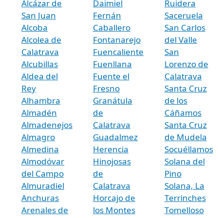
Alcázar de
Daimiel
Ruidera
San Juan
Fernán
Saceruela
Alcoba
Caballero
San Carlos
Alcolea de
Fontanarejo
del Valle
Calatrava
Fuencaliente
San
Alcubillas
Fuenllana
Lorenzo de
Aldea del
Fuente el
Calatrava
Rey
Fresno
Santa Cruz
Alhambra
Granátula
de los
Almadén
de
Cáñamos
Almadenejos
Calatrava
Santa Cruz
Almagro
Guadalmez
de Mudela
Almedina
Herencia
Socuéllamos
Almodóvar
Hinojosas
Solana del
del Campo
de
Pino
Almuradiel
Calatrava
Solana, La
Anchuras
Horcajo de
Terrinches
Arenales de
los Montes
Tomelloso