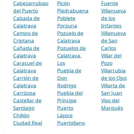
Cabezarrubias
Picón
Fuente
del Puerto
Piedrabuena
Villanueva
Calzada de
Poblete
de los
Calatrava
Porzuna
Infantes
Campo de
Pozuelo de
Villanueva
Criptana
Calatrava
de San
Cañada de
Pozuelos de
Carlos
Calatrava
Calatrava,
Villar del
Caracuel de
Los
Pozo
Calatrava
Puebla de
Villarrubia
Carrión de
Don
de los Ojos
Calatrava
Rodrigo
Villarta de
Carrizosa
Puebla del
San Juan
Castellar de
Príncipe
Viso del
Santiago
Puerto
Marqués
Chillón
Lápice
Ciudad Real
Puertollano