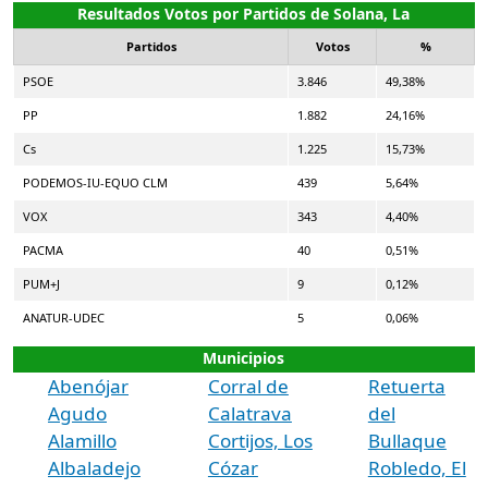
Resultados Votos por Partidos de Solana, La
Partidos
Votos
%
PSOE
3.846
49,38%
PP
1.882
24,16%
Cs
1.225
15,73%
PODEMOS-IU-EQUO CLM
439
5,64%
VOX
343
4,40%
PACMA
40
0,51%
PUM+J
9
0,12%
ANATUR-UDEC
5
0,06%
Municipios
Abenójar
Corral de
Retuerta
Agudo
Calatrava
del
Alamillo
Cortijos, Los
Bullaque
Albaladejo
Cózar
Robledo, El