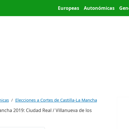
Pasar al contenido principal
Main menu
Europeas
Autonómicas
Gen
micas
Elecciones a Cortes de Castilla-La Mancha
ancha 2019: Ciudad Real / Villanueva de los