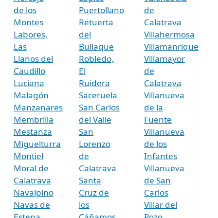
de los
Puertollano
de
Montes
Retuerta
Calatrava
Labores,
del
Villahermosa
Las
Bullaque
Villamanrique
Llanos del
Robledo,
Villamayor
Caudillo
El
de
Luciana
Ruidera
Calatrava
Malagón
Saceruela
Villanueva
Manzanares
San Carlos
de la
Membrilla
del Valle
Fuente
Mestanza
San
Villanueva
Miguelturra
Lorenzo
de los
Montiel
de
Infantes
Moral de
Calatrava
Villanueva
Calatrava
Santa
de San
Navalpino
Cruz de
Carlos
Navas de
los
Villar del
Estena
Cáñamos
Pozo