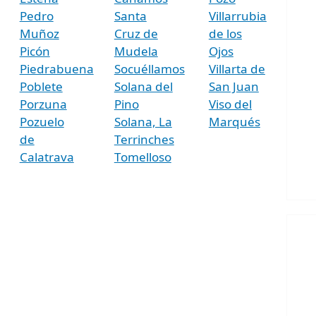
Pedro
Santa
Villarrubia
Muñoz
Cruz de
de los
Picón
Mudela
Ojos
Piedrabuena
Socuéllamos
Villarta de
Poblete
Solana del
San Juan
Porzuna
Pino
Viso del
Pozuelo
Solana, La
Marqués
de
Terrinches
Calatrava
Tomelloso