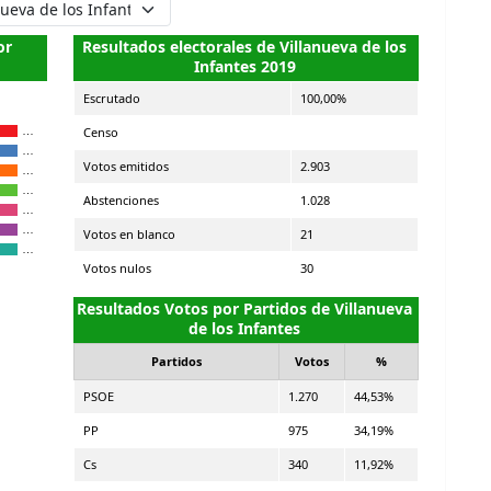
or
Resultados electorales de Villanueva de los
Infantes 2019
Escrutado
100,00%
Censo
…
…
Votos emitidos
2.903
…
…
Abstenciones
1.028
…
…
Votos en blanco
21
…
Votos nulos
30
Resultados Votos por Partidos de Villanueva
de los Infantes
Partidos
Votos
%
PSOE
1.270
44,53%
PP
975
34,19%
Cs
340
11,92%