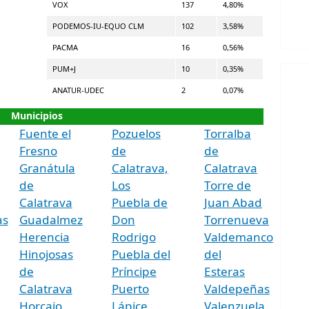
VOX
137
4,80%
PODEMOS-IU-EQUO CLM
102
3,58%
PACMA
16
0,56%
PUM+J
10
0,35%
ANATUR-UDEC
2
0,07%
Municipios
Fuente el
Pozuelos
Torralba
Fresno
de
de
Granátula
Calatrava,
Calatrava
de
Los
Torre de
Calatrava
Puebla de
Juan Abad
as
Guadalmez
Don
Torrenueva
Herencia
Rodrigo
Valdemanco
Hinojosas
Puebla del
del
de
Príncipe
Esteras
Calatrava
Puerto
Valdepeñas
Horcajo
Lápice
Valenzuela