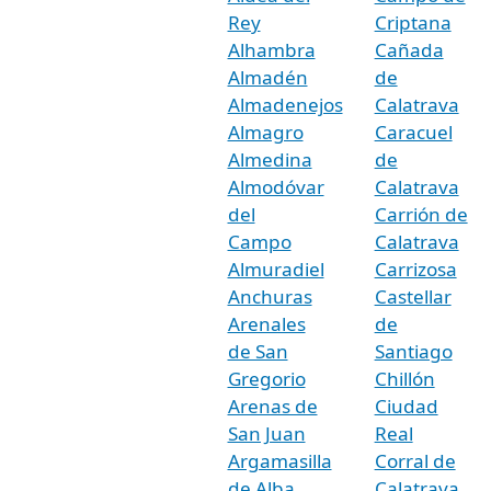
Rey
Criptana
Alhambra
Cañada
Almadén
de
Almadenejos
Calatrava
Almagro
Caracuel
Almedina
de
Almodóvar
Calatrava
del
Carrión de
Campo
Calatrava
Almuradiel
Carrizosa
Anchuras
Castellar
Arenales
de
de San
Santiago
Gregorio
Chillón
Arenas de
Ciudad
San Juan
Real
Argamasilla
Corral de
de Alba
Calatrava