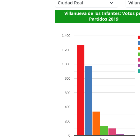
Villanueva de los Infantes: Votos p
Partidos 2019
1.400
1.200
1.000
800
600
400
200
0
Votos