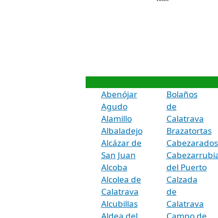
Abenójar
Bolaños
Agudo
de
Alamillo
Calatrava
Albaladejo
Brazatortas
Alcázar de
Cabezarados
San Juan
Cabezarrubi
Alcoba
del Puerto
Alcolea de
Calzada
Calatrava
de
Alcubillas
Calatrava
Aldea del
Campo de