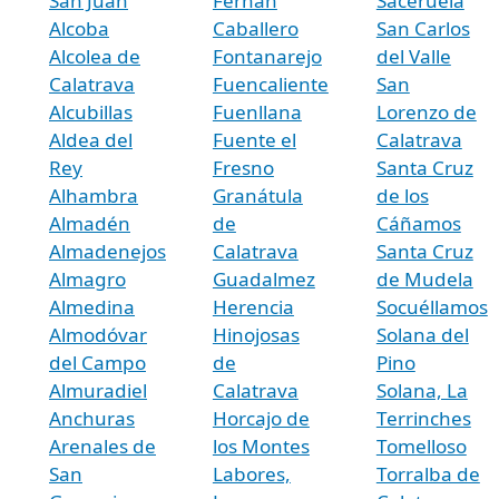
San Juan
Fernán
Saceruela
Alcoba
Caballero
San Carlos
Alcolea de
Fontanarejo
del Valle
Calatrava
Fuencaliente
San
Alcubillas
Fuenllana
Lorenzo de
Aldea del
Fuente el
Calatrava
Rey
Fresno
Santa Cruz
Alhambra
Granátula
de los
Almadén
de
Cáñamos
Almadenejos
Calatrava
Santa Cruz
Almagro
Guadalmez
de Mudela
Almedina
Herencia
Socuéllamos
Almodóvar
Hinojosas
Solana del
del Campo
de
Pino
Almuradiel
Calatrava
Solana, La
Anchuras
Horcajo de
Terrinches
Arenales de
los Montes
Tomelloso
San
Labores,
Torralba de