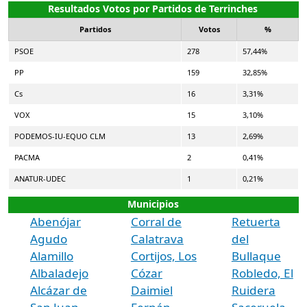
Resultados Votos por Partidos de Terrinches
Partidos
Votos
%
PSOE
278
57,44%
PP
159
32,85%
Cs
16
3,31%
VOX
15
3,10%
PODEMOS-IU-EQUO CLM
13
2,69%
PACMA
2
0,41%
ANATUR-UDEC
1
0,21%
Municipios
Abenójar
Corral de
Retuerta
Agudo
Calatrava
del
Alamillo
Cortijos, Los
Bullaque
Albaladejo
Cózar
Robledo, El
Alcázar de
Daimiel
Ruidera