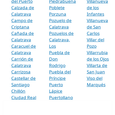
del Puerto
Piedrabuena
Villanueva
Calzada de
Poblete
de los
Calatrava
Porzuna
Infantes
Campo de
Pozuelo de
Villanueva
Criptana
Calatrava
de San
Cañada de
Pozuelos de
Carlos
Calatrava
Calatrava,
Villar del
Caracuel de
Los
Pozo
Calatrava
Puebla de
Villarrubia
Carrión de
Don
de los Ojos
Calatrava
Rodrigo
Villarta de
Carrizosa
Puebla del
San Juan
Castellar de
Príncipe
Viso del
Santiago
Puerto
Marqués
Chillón
Lápice
Ciudad Real
Puertollano