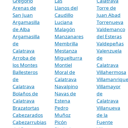
Gregorio
Las
Calatrava
Arenas de
Llanos del
Torre de
San Juan
Caudillo
Juan Abad
Argamasilla
Luciana
Torrenueva
de Alba
Malagón
Valdemanco
Argamasilla
Manzanares
del Esteras
de
Membrilla
Valdepeñas
Calatrava
Mestanza
Valenzuela
Arroba de
Miguelturra
de
los Montes
Montiel
Calatrava
Ballesteros
Moral de
Villahermosa
de
Calatrava
Villamanriqu
Calatrava
Navalpino
Villamayor
Bolaños de
Navas de
de
Calatrava
Estena
Calatrava
Brazatortas
Pedro
Villanueva
Cabezarados
Muñoz
de la
Cabezarrubias
Picón
Fuente