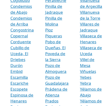
Cogolludo
Peralveche
Villanueva
Condemios
Pinilla de
de Argecilla
de Abajo
Jadraque
Villanueva
Condemios
Pinilla de
de la Torre
de Arriba
Molina
Villares de
Congostrina
Pioz
Jadraque
Copernal
Piqueras
Villaseca de
Corduente
Pobo de
Henares
Cubillo de
Dueñas, El
Villaseca de
Uceda, El
Poveda de
Uceda
Driebes
la Sierra
Villel de
Durón
Pozo de
Mesa
Embid
Almoguera
Viñuelas
Escamilla
Pozo de
Yebes
Escariche
Guadalajara
Yebra
Escopete
Prádena de
Yélamos de
Espinosa de
Atienza
Abajo
Henares
Prados
Yélamos de