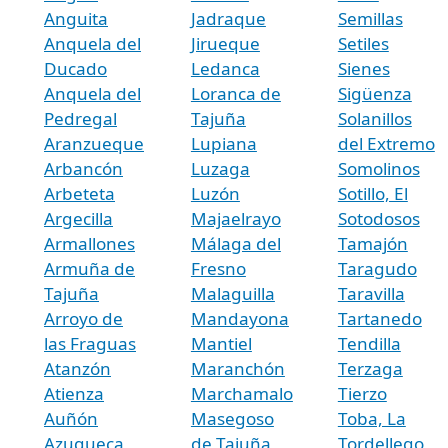
Anguita
Jadraque
Semillas
Anquela del
Jirueque
Setiles
Ducado
Ledanca
Sienes
Anquela del
Loranca de
Sigüenza
Pedregal
Tajuña
Solanillos
Aranzueque
Lupiana
del Extremo
Arbancón
Luzaga
Somolinos
Arbeteta
Luzón
Sotillo, El
Argecilla
Majaelrayo
Sotodosos
Armallones
Málaga del
Tamajón
Armuña de
Fresno
Taragudo
Tajuña
Malaguilla
Taravilla
Arroyo de
Mandayona
Tartanedo
las Fraguas
Mantiel
Tendilla
Atanzón
Maranchón
Terzaga
Atienza
Marchamalo
Tierzo
Auñón
Masegoso
Toba, La
Azuqueca
de Tajuña
Tordellego