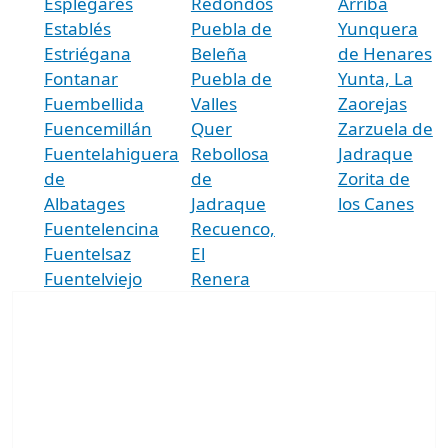
Esplegares
Redondos
Arriba
Establés
Puebla de
Yunquera
Estriégana
Beleña
de Henares
Fontanar
Puebla de
Yunta, La
Fuembellida
Valles
Zaorejas
Fuencemillán
Quer
Zarzuela de
Fuentelahiguera
Rebollosa
Jadraque
de
de
Zorita de
Albatages
Jadraque
los Canes
Fuentelencina
Recuenco,
Fuentelsaz
El
Fuentelviejo
Renera