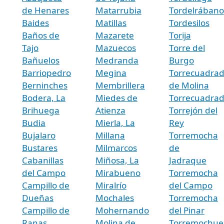
de Henares
Matarrubia
Tordelrábano
Baides
Matillas
Tordesilos
Baños de
Mazarete
Torija
Tajo
Mazuecos
Torre del
Bañuelos
Medranda
Burgo
Barriopedro
Megina
Torrecuadra
Berninches
Membrillera
de Molina
Bodera, La
Miedes de
Torrecuadradi
Brihuega
Atienza
Torrejón del
Budia
Mierla, La
Rey
Bujalaro
Millana
Torremocha
Bustares
Milmarcos
de
Cabanillas
Miñosa, La
Jadraque
del Campo
Mirabueno
Torremocha
Campillo de
Miralrío
del Campo
Dueñas
Mochales
Torremocha
Campillo de
Mohernando
del Pinar
Ranas
Molina de
Torremochue