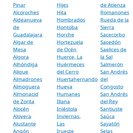
Pinar
Hijes
de Atienza
Alcoroches
Hita
Romanones
Aldeanueva
Hombrados
Rueda de la
de
Hontoba
Sierra
Guadalajara
Horche
Sacecorbo
Algar de
Hortezuela
Sacedón
Mesa
de Océn
Saelices de
Algora
Huerce, La
la Sal
Alhóndiga
Huérmeces
Salmerón
Alique
del Cerro
San Andrés
Almadrones
Huertahernando
del
Almoguera
Hueva
Congosto
Almonacid
Humanes
San Andrés
de Zorita
Illana
del Rey
Alocén
Iniéstola
Santiuste
Alovera
Inviernas,
Saúca
Alustante
Las
Sayatón
Angón
Irueste
Selas