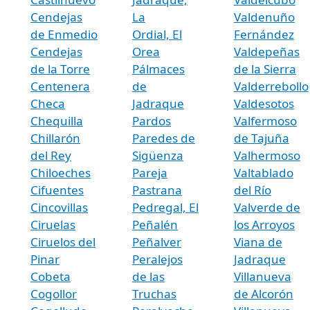
Cendejas
La
Valdenuño
de Enmedio
Ordial, El
Fernández
Cendejas
Orea
Valdepeñas
de la Torre
Pálmaces
de la Sierra
Centenera
de
Valderrebollo
Checa
Jadraque
Valdesotos
Chequilla
Pardos
Valfermoso
Chillarón
Paredes de
de Tajuña
del Rey
Sigüenza
Valhermoso
Chiloeches
Pareja
Valtablado
Cifuentes
Pastrana
del Río
Cincovillas
Pedregal, El
Valverde de
Ciruelas
Peñalén
los Arroyos
Ciruelos del
Peñalver
Viana de
Pinar
Peralejos
Jadraque
Cobeta
de las
Villanueva
Cogollor
Truchas
de Alcorón