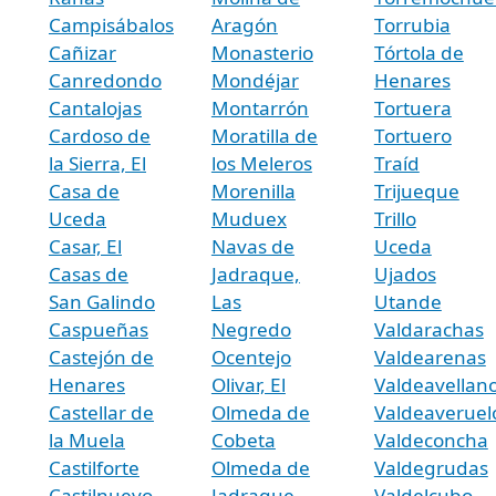
Campisábalos
Aragón
Torrubia
Cañizar
Monasterio
Tórtola de
Canredondo
Mondéjar
Henares
Cantalojas
Montarrón
Tortuera
Cardoso de
Moratilla de
Tortuero
la Sierra, El
los Meleros
Traíd
Casa de
Morenilla
Trijueque
Uceda
Muduex
Trillo
Casar, El
Navas de
Uceda
Casas de
Jadraque,
Ujados
San Galindo
Las
Utande
Caspueñas
Negredo
Valdarachas
Castejón de
Ocentejo
Valdearenas
Henares
Olivar, El
Valdeavellan
Castellar de
Olmeda de
Valdeaveruel
la Muela
Cobeta
Valdeconcha
Castilforte
Olmeda de
Valdegrudas
Castilnuevo
Jadraque,
Valdelcubo