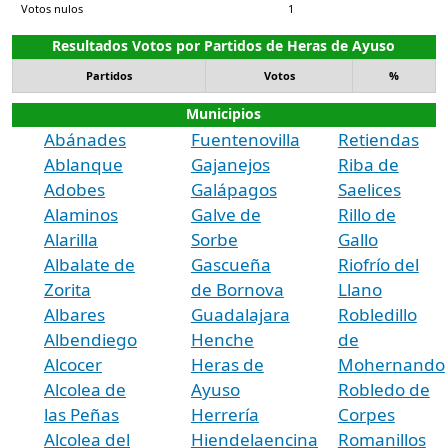
Votos nulos
1
Resultados Votos por Partidos de Heras de Ayuso
Partidos
Votos
%
Municipios
Abánades
Fuentenovilla
Retiendas
Ablanque
Gajanejos
Riba de
Adobes
Galápagos
Saelices
Alaminos
Galve de
Rillo de
Alarilla
Sorbe
Gallo
Albalate de
Gascueña
Riofrío del
Zorita
de Bornova
Llano
Albares
Guadalajara
Robledillo
Albendiego
Henche
de
Alcocer
Heras de
Mohernando
Alcolea de
Ayuso
Robledo de
las Peñas
Herrería
Corpes
Alcolea del
Hiendelaencina
Romanillos