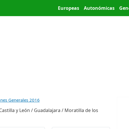
Pasar al contenido principal
Main menu
Europeas
Autonómicas
Gen
ones Generales 2016
stilla y León / Guadalajara / Moratilla de los