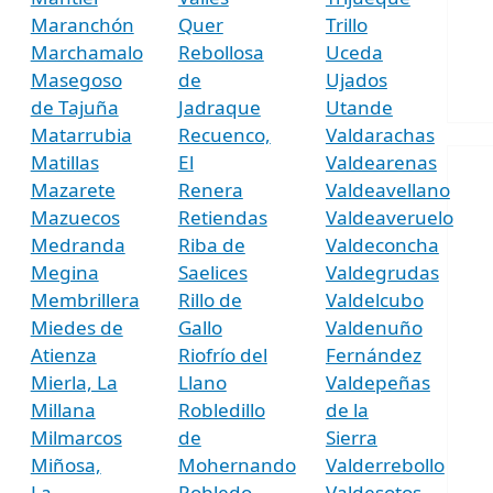
Maranchón
Quer
Trillo
Marchamalo
Rebollosa
Uceda
Masegoso
de
Ujados
de Tajuña
Jadraque
Utande
Matarrubia
Recuenco,
Valdarachas
Matillas
El
Valdearenas
Mazarete
Renera
Valdeavellano
Mazuecos
Retiendas
Valdeaveruelo
Medranda
Riba de
Valdeconcha
Megina
Saelices
Valdegrudas
Membrillera
Rillo de
Valdelcubo
Miedes de
Gallo
Valdenuño
Atienza
Riofrío del
Fernández
Mierla, La
Llano
Valdepeñas
Millana
Robledillo
de la
Milmarcos
de
Sierra
Miñosa,
Mohernando
Valderrebollo
La
Robledo
Valdesotos