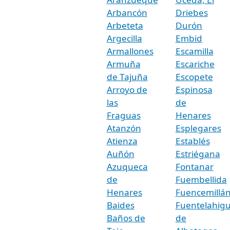
Arbancón
Driebes
Arbeteta
Durón
Argecilla
Embid
Armallones
Escamilla
Armuña
Escariche
de Tajuña
Escopete
Arroyo de
Espinosa
las
de
Fraguas
Henares
Atanzón
Esplegares
Atienza
Establés
Auñón
Estriégana
Azuqueca
Fontanar
de
Fuembellida
Henares
Fuencemillá
Baides
Fuentelahig
Baños de
de