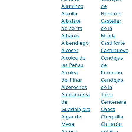
Alaminos
de
Alarilla
Henares
Albalate
Castellar
de Zorita
de la
Albares
Muela
Albendiego
Castilforte
Alcocer
Castilnuevo
Alcolea de
Cendejas
las Peñas
de
Alcolea
Enmedio
del Pinar
Cendejas
Alcoroches
de la
Aldeanueva
Torre
de
Centenera
Guadalajara
Checa
Algar de
Chequilla
Mesa
Chillarón
Algora
del Rey