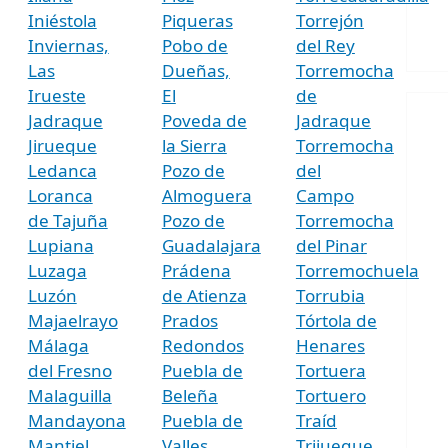
Iniéstola
Piqueras
Torrejón
Inviernas,
Pobo de
del Rey
Las
Dueñas,
Torremocha
Irueste
El
de
Jadraque
Poveda de
Jadraque
Jirueque
la Sierra
Torremocha
Ledanca
Pozo de
del
Loranca
Almoguera
Campo
de Tajuña
Pozo de
Torremocha
Lupiana
Guadalajara
del Pinar
Luzaga
Prádena
Torremochuela
Luzón
de Atienza
Torrubia
Majaelrayo
Prados
Tórtola de
Málaga
Redondos
Henares
del Fresno
Puebla de
Tortuera
Malaguilla
Beleña
Tortuero
Mandayona
Puebla de
Traíd
Mantiel
Valles
Trijueque