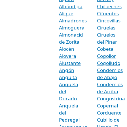
Alhóndiga
Chiloeches
Alique
Cifuentes
Almadrones
Cincovillas
Almoguera
Ciruelas
Almonacid
Ciruelos
de Zorita
del Pinar
Alocén
Cobeta
Alovera
Cogollor
Alustante
Cogolludo
Angón
Condemios
Anguita
de Abajo
Anquela
Condemios
del
de Arriba
Ducado
Congostrina
Anquela
Copernal
del
Corduente
Pedregal
Cubillo de
Aranzueque
Uceda, El