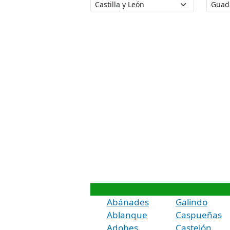
Abánades
Galindo
Ablanque
Caspueñas
Adobes
Castejón