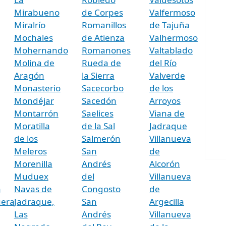
Mirabueno
de Corpes
Valfermoso
Miralrío
Romanillos
de Tajuña
Mochales
de Atienza
Valhermoso
Mohernando
Romanones
Valtablado
Molina de
Rueda de
del Río
Aragón
la Sierra
Valverde
Monasterio
Sacecorbo
de los
Mondéjar
Sacedón
Arroyos
Montarrón
Saelices
Viana de
Moratilla
de la Sal
Jadraque
de los
Salmerón
Villanueva
Meleros
San
de
Morenilla
Andrés
Alcorón
Muduex
del
Villanueva
n
Navas de
Congosto
de
uera
Jadraque,
San
Argecilla
Las
Andrés
Villanueva