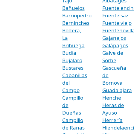
Tajo
Albatages
Bañuelos
Fuentelencin
Barriopedro
Fuentelsaz
Berninches
Fuentelviejo
Bodera,
Fuentenovill
La
Gajanejos
Brihuega
Galápagos
Budia
Galve de
Bujalaro
Sorbe
Bustares
Gascueña
Cabanillas
de
del
Bornova
Campo
Guadalajara
Campillo
Henche
de
Heras de
Dueñas
Ayuso
Campillo
Herrería
de Ranas
Hiendelaenc