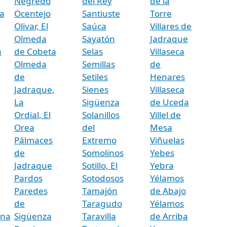
Negredo
del Rey
de la
a
Ocentejo
Santiuste
Torre
Olivar, El
Saúca
Villares de
Olmeda
Sayatón
Jadraque
a
de Cobeta
Selas
Villaseca
Olmeda
Semillas
de
de
Setiles
Henares
Jadraque,
Sienes
Villaseca
La
Sigüenza
de Uceda
Ordial, El
Solanillos
Villel de
Orea
del
Mesa
Pálmaces
Extremo
Viñuelas
de
Somolinos
Yebes
Jadraque
Sotillo, El
Yebra
Pardos
Sotodosos
Yélamos
Paredes
Tamajón
de Abajo
de
Taragudo
Yélamos
ina
Sigüenza
Taravilla
de Arriba