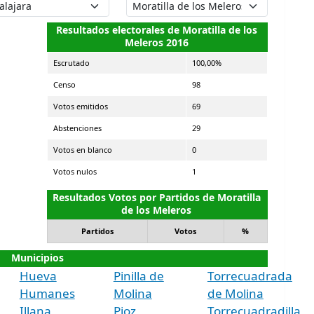
Resultados electorales de Moratilla de los
Meleros 2016
Escrutado
100,00%
Censo
98
Votos emitidos
69
Abstenciones
29
Votos en blanco
0
Votos nulos
1
Resultados Votos por Partidos de Moratilla
de los Meleros
Partidos
Votos
%
Municipios
Hueva
Pinilla de
Torrecuadrada
Humanes
Molina
de Molina
Illana
Pioz
Torrecuadradilla