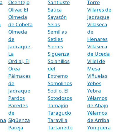
a
Ocentejo
Santiuste
Torre
Olivar, El
Saúca
Villares de
Olmeda
Sayatón
Jadraque
a
de Cobeta
Selas
Villaseca
Olmeda
Semillas
de
de
Setiles
Henares
Jadraque,
Sienes
Villaseca
La
Sigüenza
de Uceda
Ordial, El
Solanillos
Villel de
Orea
del
Mesa
Pálmaces
Extremo
Viñuelas
de
Somolinos
Yebes
Jadraque
Sotillo, El
Yebra
Pardos
Sotodosos
Yélamos
Paredes
Tamajón
de Abajo
de
Taragudo
Yélamos
ina
Sigüenza
Taravilla
de Arriba
Pareja
Tartanedo
Yunquera