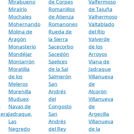
Mirabueno
de Corpes
Valfermoso
Miralrío
Romanillos
de Tajuña
Mochales
de Atienza
Valhermoso
Mohernando
Romanones
Valtablado
Molina de
Rueda de
del Río
Aragón
la Sierra
Valverde
Monasterio
Sacecorbo
de los
Mondéjar
Sacedón
Arroyos
Montarrón
Saelices
Viana de
Moratilla
de la Sal
Jadraque
de los
Salmerón
Villanueva
Meleros
San
de
Morenilla
Andrés
Alcorón
Muduex
del
Villanueva
n
Navas de
Congosto
de
uera
Jadraque,
San
Argecilla
Las
Andrés
Villanueva
Negredo
del Rey
de la