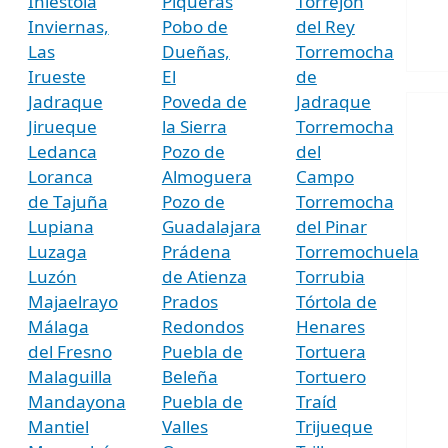
Iniéstola
Piqueras
Torrejón
Inviernas,
Pobo de
del Rey
Las
Dueñas,
Torremocha
Irueste
El
de
Jadraque
Poveda de
Jadraque
Jirueque
la Sierra
Torremocha
Ledanca
Pozo de
del
Loranca
Almoguera
Campo
de Tajuña
Pozo de
Torremocha
Lupiana
Guadalajara
del Pinar
Luzaga
Prádena
Torremochuela
Luzón
de Atienza
Torrubia
Majaelrayo
Prados
Tórtola de
Málaga
Redondos
Henares
del Fresno
Puebla de
Tortuera
Malaguilla
Beleña
Tortuero
Mandayona
Puebla de
Traíd
Mantiel
Valles
Trijueque