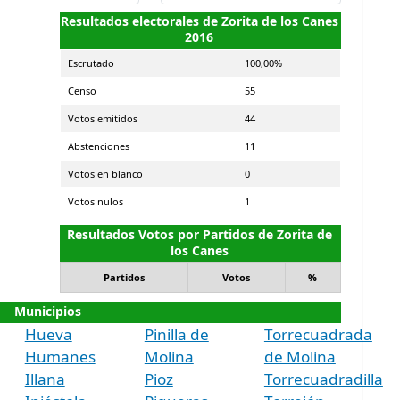
Resultados electorales de Zorita de los Canes
2016
Escrutado
100,00%
Censo
55
Votos emitidos
44
Abstenciones
11
Votos en blanco
0
Votos nulos
1
Resultados Votos por Partidos de Zorita de
los Canes
Partidos
Votos
%
Municipios
Hueva
Pinilla de
Torrecuadrada
Humanes
Molina
de Molina
Illana
Pioz
Torrecuadradilla