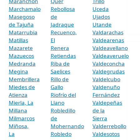
Maranchón
Quer
Trillo
Marchamalo
Rebollosa
Uceda
Masegoso
de
Ujados
de Tajuña
Jadraque
Utande
Matarrubia
Recuenco,
Valdarachas
Matillas
El
Valdearenas
Mazarete
Renera
Valdeavellano
Mazuecos
Retiendas
Valdeaveruelo
Medranda
Riba de
Valdeconcha
Megina
Saelices
Valdegrudas
Membrillera
Rillo de
Valdelcubo
Miedes de
Gallo
Valdenuño
Atienza
Riofrío del
Fernández
Mierla, La
Llano
Valdepeñas
Millana
Robledillo
de la
Milmarcos
de
Sierra
Miñosa,
Mohernando
Valderrebollo
La
Robledo
Valdesotos