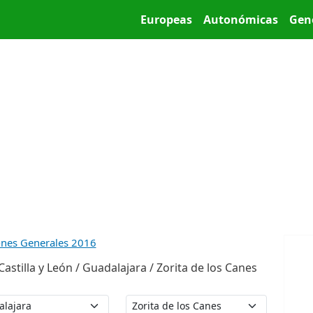
Pasar al contenido principal
Main menu
Europeas
Autonómicas
Gen
ones Generales 2016
stilla y León / Guadalajara / Zorita de los Canes