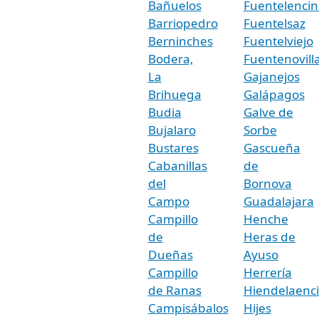
Bañuelos
Fuentelencin
Barriopedro
Fuentelsaz
Berninches
Fuentelviejo
Bodera,
Fuentenovill
La
Gajanejos
Brihuega
Galápagos
Budia
Galve de
Bujalaro
Sorbe
Bustares
Gascueña
Cabanillas
de
del
Bornova
Campo
Guadalajara
Campillo
Henche
de
Heras de
Dueñas
Ayuso
Campillo
Herrería
de Ranas
Hiendelaenc
Campisábalos
Hijes