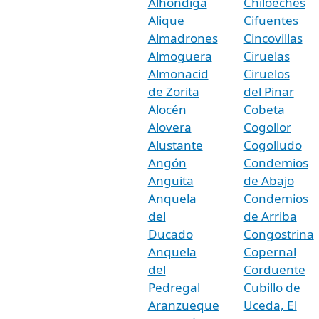
Alhóndiga
Chiloeches
Alique
Cifuentes
Almadrones
Cincovillas
Almoguera
Ciruelas
Almonacid
Ciruelos
de Zorita
del Pinar
Alocén
Cobeta
Alovera
Cogollor
Alustante
Cogolludo
Angón
Condemios
Anguita
de Abajo
Anquela
Condemios
del
de Arriba
Ducado
Congostrina
Anquela
Copernal
del
Corduente
Pedregal
Cubillo de
Aranzueque
Uceda, El