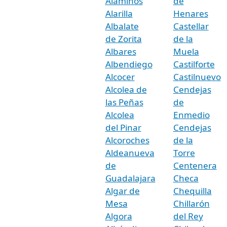
Alaminos
de
Alarilla
Henares
Albalate
Castellar
de Zorita
de la
Albares
Muela
Albendiego
Castilforte
Alcocer
Castilnuevo
Alcolea de
Cendejas
las Peñas
de
Alcolea
Enmedio
del Pinar
Cendejas
Alcoroches
de la
Aldeanueva
Torre
de
Centenera
Guadalajara
Checa
Algar de
Chequilla
Mesa
Chillarón
Algora
del Rey