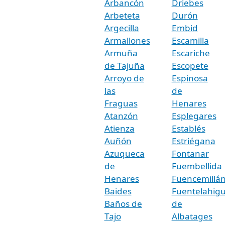
Arbancón
Driebes
Arbeteta
Durón
Argecilla
Embid
Armallones
Escamilla
Armuña
Escariche
de Tajuña
Escopete
Arroyo de
Espinosa
las
de
Fraguas
Henares
Atanzón
Esplegares
Atienza
Establés
Auñón
Estriégana
Azuqueca
Fontanar
de
Fuembellida
Henares
Fuencemillá
Baides
Fuentelahig
Baños de
de
Tajo
Albatages