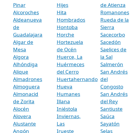
Pinar
Hijes
de Atienza
Alcoroches
Hita
Romanones
Aldeanueva
Hombrados
Rueda de la
de
Hontoba
Sierra
Guadalajara
Horche
Sacecorbo
Algar de
Hortezuela
Sacedón
Mesa
de Océn
Saelices de
Algora
Huerce, La
la Sal
Alhóndiga
Huérmeces
Salmerón
Alique
del Cerro
San Andrés
Almadrones
Huertahernando
del
Almoguera
Hueva
Congosto
Almonacid
Humanes
San Andrés
de Zorita
Illana
del Rey
Alocén
Iniéstola
Santiuste
Alovera
Inviernas,
Saúca
Alustante
Las
Sayatón
Angón
Irueste
Selas