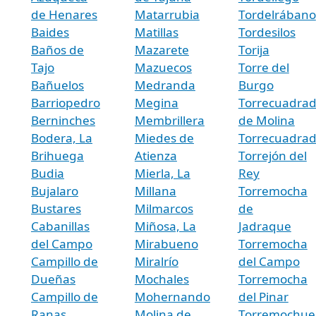
de Henares
Matarrubia
Tordelrábano
Baides
Matillas
Tordesilos
Baños de
Mazarete
Torija
Tajo
Mazuecos
Torre del
Bañuelos
Medranda
Burgo
Barriopedro
Megina
Torrecuadra
Berninches
Membrillera
de Molina
Bodera, La
Miedes de
Torrecuadradi
Brihuega
Atienza
Torrejón del
Budia
Mierla, La
Rey
Bujalaro
Millana
Torremocha
Bustares
Milmarcos
de
Cabanillas
Miñosa, La
Jadraque
del Campo
Mirabueno
Torremocha
Campillo de
Miralrío
del Campo
Dueñas
Mochales
Torremocha
Campillo de
Mohernando
del Pinar
Ranas
Molina de
Torremochue