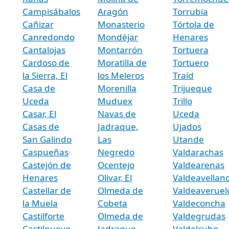
Campisábalos
Aragón
Torrubia
Cañizar
Monasterio
Tórtola de
Canredondo
Mondéjar
Henares
Cantalojas
Montarrón
Tortuera
Cardoso de
Moratilla de
Tortuero
la Sierra, El
los Meleros
Traíd
Casa de
Morenilla
Trijueque
Uceda
Muduex
Trillo
Casar, El
Navas de
Uceda
Casas de
Jadraque,
Ujados
San Galindo
Las
Utande
Caspueñas
Negredo
Valdarachas
Castejón de
Ocentejo
Valdearenas
Henares
Olivar, El
Valdeavellan
Castellar de
Olmeda de
Valdeaveruel
la Muela
Cobeta
Valdeconcha
Castilforte
Olmeda de
Valdegrudas
Castilnuevo
Jadraque,
Valdelcubo