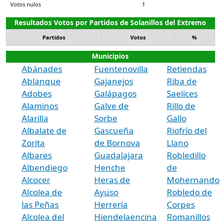
Votos nulos
1
Resultados Votos por Partidos de Solanillos del Extremo
Partidos
Votos
%
Municipios
Abánades
Fuentenovilla
Retiendas
Ablanque
Gajanejos
Riba de
Adobes
Galápagos
Saelices
Alaminos
Galve de
Rillo de
Alarilla
Sorbe
Gallo
Albalate de
Gascueña
Riofrío del
Zorita
de Bornova
Llano
Albares
Guadalajara
Robledillo
Albendiego
Henche
de
Alcocer
Heras de
Mohernando
Alcolea de
Ayuso
Robledo de
las Peñas
Herrería
Corpes
Alcolea del
Hiendelaencina
Romanillos