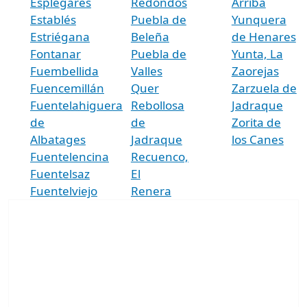
Esplegares
Redondos
Arriba
Establés
Puebla de
Yunquera
Estriégana
Beleña
de Henares
Fontanar
Puebla de
Yunta, La
Fuembellida
Valles
Zaorejas
Fuencemillán
Quer
Zarzuela de
Fuentelahiguera
Rebollosa
Jadraque
de
de
Zorita de
Albatages
Jadraque
los Canes
Fuentelencina
Recuenco,
Fuentelsaz
El
Fuentelviejo
Renera