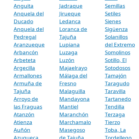
Anguita
Jadraque
Semillas
Anquela del
Jirueque
Setiles
Ducado
Ledanca
Sienes
Anquela del
Loranca de
Sigüenza
Pedregal
Tajuña
Solanillos
Aranzueque
Lupiana
del Extremo
Arbancón
Luzaga
Somolinos
Arbeteta
Luzón
Sotillo, El
Argecilla
Majaelrayo
Sotodosos
Armallones
Málaga del
Tamajón
Armuña de
Fresno
Taragudo
Tajuña
Malaguilla
Taravilla
Arroyo de
Mandayona
Tartanedo
las Fraguas
Mantiel
Tendilla
Atanzón
Maranchón
Terzaga
Atienza
Marchamalo
Tierzo
Auñón
Masegoso
Toba, La
Azuqueca
de Tajuña
Tordellego