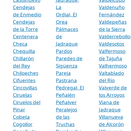
Cendejas
La
Valdenuño
de Enmedio
Ordial, El
Fernández
Cendejas
Orea
Valdepeñas
de la Torre
Pálmaces
de la Sierra
Centenera
de
Valderrebollo
Checa
Jadraque
Valdesotos
Chequilla
Pardos
Valfermoso
Chillarón
Paredes de
de Tajuña
del Rey
Sigüenza
Valhermoso
Chiloeches
Pareja
Valtablado
Cifuentes
Pastrana
del Río
Cincovillas
Pedregal, El
Valverde de
Ciruelas
Peñalén
los Arroyos
Ciruelos del
Peñalver
Viana de
Pinar
Peralejos
Jadraque
Cobeta
de las
Villanueva
Cogollor
Truchas
de Alcorón