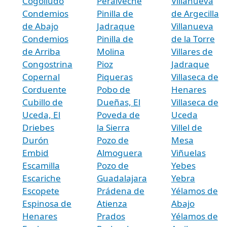
Cogolludo
Peralveche
Villanueva
Condemios
Pinilla de
de Argecilla
de Abajo
Jadraque
Villanueva
Condemios
Pinilla de
de la Torre
de Arriba
Molina
Villares de
Congostrina
Pioz
Jadraque
Copernal
Piqueras
Villaseca de
Corduente
Pobo de
Henares
Cubillo de
Dueñas, El
Villaseca de
Uceda, El
Poveda de
Uceda
Driebes
la Sierra
Villel de
Durón
Pozo de
Mesa
Embid
Almoguera
Viñuelas
Escamilla
Pozo de
Yebes
Escariche
Guadalajara
Yebra
Escopete
Prádena de
Yélamos de
Espinosa de
Atienza
Abajo
Henares
Prados
Yélamos de