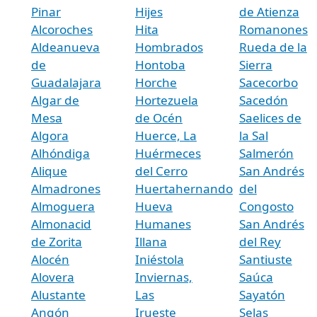
Pinar
Hijes
de Atienza
Alcoroches
Hita
Romanones
Aldeanueva
Hombrados
Rueda de la
de
Hontoba
Sierra
Guadalajara
Horche
Sacecorbo
Algar de
Hortezuela
Sacedón
Mesa
de Océn
Saelices de
Algora
Huerce, La
la Sal
Alhóndiga
Huérmeces
Salmerón
Alique
del Cerro
San Andrés
Almadrones
Huertahernando
del
Almoguera
Hueva
Congosto
Almonacid
Humanes
San Andrés
de Zorita
Illana
del Rey
Alocén
Iniéstola
Santiuste
Alovera
Inviernas,
Saúca
Alustante
Las
Sayatón
Angón
Irueste
Selas