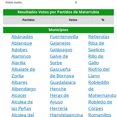
Votos nulos
0
Resultados Votos por Partidos de Matarrubia
Partidos
Votos
%
Municipios
Abánades
Fuentenovilla
Retiendas
Ablanque
Gajanejos
Riba de
Adobes
Galápagos
Saelices
Alaminos
Galve de
Rillo de
Alarilla
Sorbe
Gallo
Albalate de
Gascueña
Riofrío del
Zorita
de Bornova
Llano
Albares
Guadalajara
Robledillo
Albendiego
Henche
de
Alcocer
Heras de
Mohernando
Alcolea de
Ayuso
Robledo de
las Peñas
Herrería
Corpes
Alcolea del
Hiendelaencina
Romanillos