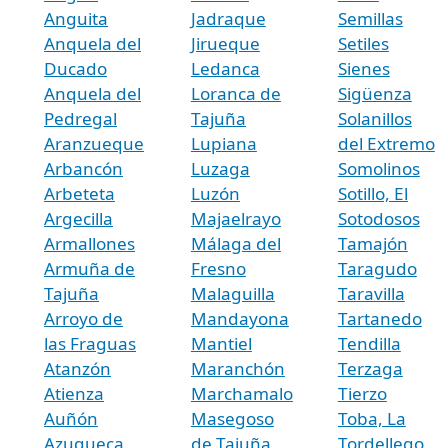
Anguita
Jadraque
Semillas
Anquela del
Jirueque
Setiles
Ducado
Ledanca
Sienes
Anquela del
Loranca de
Sigüenza
Pedregal
Tajuña
Solanillos
Aranzueque
Lupiana
del Extremo
Arbancón
Luzaga
Somolinos
Arbeteta
Luzón
Sotillo, El
Argecilla
Majaelrayo
Sotodosos
Armallones
Málaga del
Tamajón
Armuña de
Fresno
Taragudo
Tajuña
Malaguilla
Taravilla
Arroyo de
Mandayona
Tartanedo
las Fraguas
Mantiel
Tendilla
Atanzón
Maranchón
Terzaga
Atienza
Marchamalo
Tierzo
Auñón
Masegoso
Toba, La
Azuqueca
de Tajuña
Tordellego