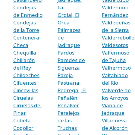
Cendejas
La
Valdenuño
de Enmedio
Ordial, El
Fernández
Cendejas
Orea
Valdepeñas
de la Torre
Pálmaces
de la Sierra
Centenera
de
Valderrebollo
Checa
Jadraque
Valdesotos
Chequilla
Pardos
Valfermoso
Chillarón
Paredes de
de Tajuña
del Rey
Sigüenza
Valhermoso
Chiloeches
Pareja
Valtablado
Cifuentes
Pastrana
del Río
Cincovillas
Pedregal, El
Valverde de
Ciruelas
Peñalén
los Arroyos
Ciruelos del
Peñalver
Viana de
Pinar
Peralejos
Jadraque
Cobeta
de las
Villanueva
Cogollor
Truchas
de Alcorón