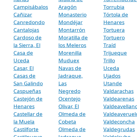
Campisábalos
Aragón
Torrubia
Cañizar
Monasterio
Tórtola de
Canredondo
Mondéjar
Henares
Cantalojas
Montarrón
Tortuera
Cardoso de
Moratilla de
Tortuero
la Sierra, El
los Meleros
Traíd
Casa de
Morenilla
Trijueque
Uceda
Muduex
Trillo
Casar, El
Navas de
Uceda
Casas de
Jadraque,
Ujados
San Galindo
Las
Utande
Caspueñas
Negredo
Valdarachas
Castejón de
Ocentejo
Valdearenas
Henares
Olivar, El
Valdeavellan
Castellar de
Olmeda de
Valdeaveruel
la Muela
Cobeta
Valdeconcha
Castilforte
Olmeda de
Valdegrudas
Castilnuevo
Jadraque,
Valdelcubo