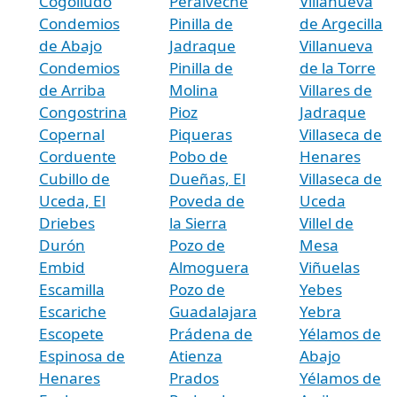
Cogolludo
Peralveche
Villanueva
Condemios
Pinilla de
de Argecilla
de Abajo
Jadraque
Villanueva
Condemios
Pinilla de
de la Torre
de Arriba
Molina
Villares de
Congostrina
Pioz
Jadraque
Copernal
Piqueras
Villaseca de
Corduente
Pobo de
Henares
Cubillo de
Dueñas, El
Villaseca de
Uceda, El
Poveda de
Uceda
Driebes
la Sierra
Villel de
Durón
Pozo de
Mesa
Embid
Almoguera
Viñuelas
Escamilla
Pozo de
Yebes
Escariche
Guadalajara
Yebra
Escopete
Prádena de
Yélamos de
Espinosa de
Atienza
Abajo
Henares
Prados
Yélamos de