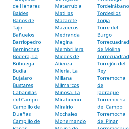
de Henares
Matarrubia
Tordelrábano
Baides
Matillas
Tordesilos
Baños de
Mazarete
Torija
Tajo
Mazuecos
Torre del
Bañuelos
Medranda
Burgo
Barriopedro
Megina
Torrecuadra
Berninches
Membrillera
de Molina
Bodera, La
Miedes de
Torrecuadradi
Brihuega
Atienza
Torrejón del
Budia
Mierla, La
Rey
Bujalaro
Millana
Torremocha
Bustares
Milmarcos
de
Cabanillas
Miñosa, La
Jadraque
del Campo
Mirabueno
Torremocha
Campillo de
Miralrío
del Campo
Dueñas
Mochales
Torremocha
Campillo de
Mohernando
del Pinar
Ranas
Molina de
Torremochue