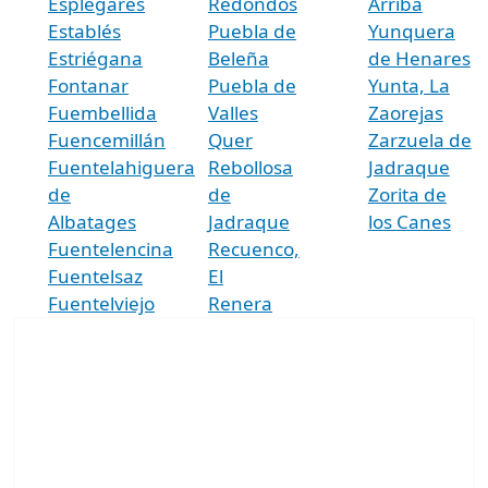
Esplegares
Redondos
Arriba
Establés
Puebla de
Yunquera
Estriégana
Beleña
de Henares
Fontanar
Puebla de
Yunta, La
Fuembellida
Valles
Zaorejas
Fuencemillán
Quer
Zarzuela de
Fuentelahiguera
Rebollosa
Jadraque
de
de
Zorita de
Albatages
Jadraque
los Canes
Fuentelencina
Recuenco,
Fuentelsaz
El
Fuentelviejo
Renera