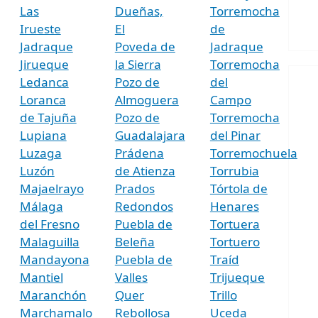
Las
Dueñas,
Torremocha
Irueste
El
de
Jadraque
Poveda de
Jadraque
Jirueque
la Sierra
Torremocha
Ledanca
Pozo de
del
Loranca
Almoguera
Campo
de Tajuña
Pozo de
Torremocha
Lupiana
Guadalajara
del Pinar
Luzaga
Prádena
Torremochuela
Luzón
de Atienza
Torrubia
Majaelrayo
Prados
Tórtola de
Málaga
Redondos
Henares
del Fresno
Puebla de
Tortuera
Malaguilla
Beleña
Tortuero
Mandayona
Puebla de
Traíd
Mantiel
Valles
Trijueque
Maranchón
Quer
Trillo
Marchamalo
Rebollosa
Uceda