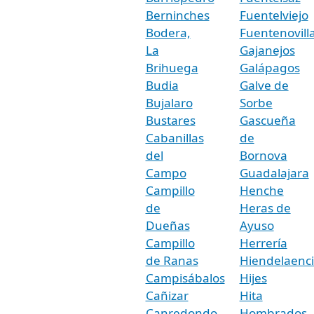
Berninches
Fuentelviejo
Bodera,
Fuentenovill
La
Gajanejos
Brihuega
Galápagos
Budia
Galve de
Bujalaro
Sorbe
Bustares
Gascueña
Cabanillas
de
del
Bornova
Campo
Guadalajara
Campillo
Henche
de
Heras de
Dueñas
Ayuso
Campillo
Herrería
de Ranas
Hiendelaenc
Campisábalos
Hijes
Cañizar
Hita
Canredondo
Hombrados