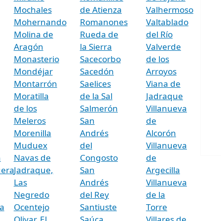
Mochales
de Atienza
Valhermoso
Mohernando
Romanones
Valtablado
Molina de
Rueda de
del Río
Aragón
la Sierra
Valverde
Monasterio
Sacecorbo
de los
Mondéjar
Sacedón
Arroyos
Montarrón
Saelices
Viana de
Moratilla
de la Sal
Jadraque
de los
Salmerón
Villanueva
Meleros
San
de
Morenilla
Andrés
Alcorón
Muduex
del
Villanueva
n
Navas de
Congosto
de
uera
Jadraque,
San
Argecilla
Las
Andrés
Villanueva
Negredo
del Rey
de la
a
Ocentejo
Santiuste
Torre
Olivar, El
Saúca
Villares de