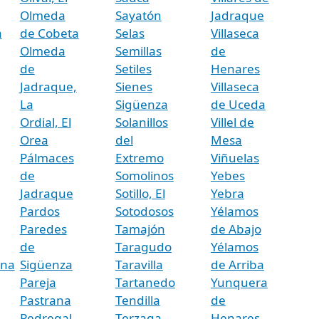
Olmeda
Sayatón
Jadraque
a
de Cobeta
Selas
Villaseca
Olmeda
Semillas
de
de
Setiles
Henares
Jadraque,
Sienes
Villaseca
La
Sigüenza
de Uceda
Ordial, El
Solanillos
Villel de
Orea
del
Mesa
Pálmaces
Extremo
Viñuelas
de
Somolinos
Yebes
Jadraque
Sotillo, El
Yebra
Pardos
Sotodosos
Yélamos
Paredes
Tamajón
de Abajo
de
Taragudo
Yélamos
ina
Sigüenza
Taravilla
de Arriba
Pareja
Tartanedo
Yunquera
Pastrana
Tendilla
de
Pedregal,
Terzaga
Henares