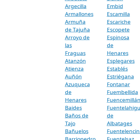
Argecilla
Embid
Armallones
Escamilla
Armuña
Escariche
de Tajuña
Escopete
Arroyo de
Espinosa
las
de
Fraguas
Henares
Atanzón
Esplegares
Atienza
Establés
Auñón
Estriégana
Azuqueca
Fontanar
de
Fuembellida
Henares
Fuencemillá
Baides
Fuentelahig
Baños de
de
Tajo
Albatages
Bañuelos
Fuentelencin
Barriopedro
Fuentelsaz