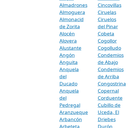
Almadrones
Cincovillas
Almoguera
Ciruelas
Almonacid
Ciruelos
de Zorita
del Pinar
Alocén
Cobeta
Alovera
Cogollor
Alustante
Cogolludo
Angón
Condemios
Anguita
de Abajo
Anquela
Condemios
del
de Arriba
Ducado
Congostrina
Anquela
Copernal
del
Corduente
Pedregal
Cubillo de
Aranzueque
Uceda, El
Arbancón
Driebes
Arbeteta
Durón