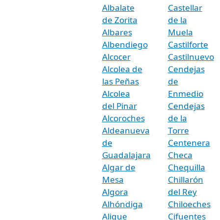
Albalate
Castellar
de Zorita
de la
Albares
Muela
Albendiego
Castilforte
Alcocer
Castilnuevo
Alcolea de
Cendejas
las Peñas
de
Alcolea
Enmedio
del Pinar
Cendejas
Alcoroches
de la
Aldeanueva
Torre
de
Centenera
Guadalajara
Checa
Algar de
Chequilla
Mesa
Chillarón
Algora
del Rey
Alhóndiga
Chiloeches
Alique
Cifuentes