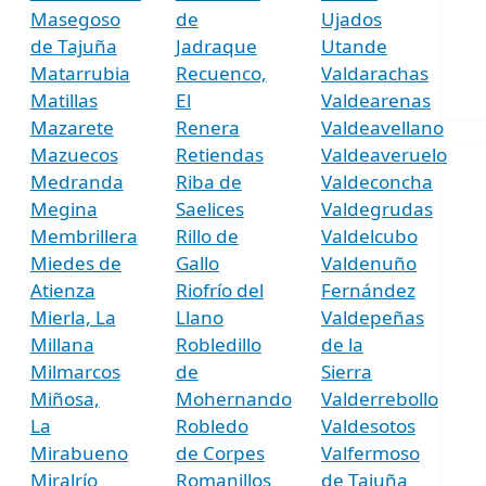
Masegoso
de
Ujados
de Tajuña
Jadraque
Utande
Matarrubia
Recuenco,
Valdarachas
Matillas
El
Valdearenas
Mazarete
Renera
Valdeavellano
Mazuecos
Retiendas
Valdeaveruelo
Medranda
Riba de
Valdeconcha
Megina
Saelices
Valdegrudas
Membrillera
Rillo de
Valdelcubo
Miedes de
Gallo
Valdenuño
Atienza
Riofrío del
Fernández
Mierla, La
Llano
Valdepeñas
Millana
Robledillo
de la
Milmarcos
de
Sierra
Miñosa,
Mohernando
Valderrebollo
La
Robledo
Valdesotos
Mirabueno
de Corpes
Valfermoso
Miralrío
Romanillos
de Tajuña