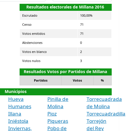
Resultados electorales de Millana 2016
Escrutado
100,00%
Censo
71
Votos emitidos
71
Abstenciones
0
Votos en blanco
2
Votos nulos
3
Resultados Votos por Partidos de Millana
Partidos
Votos
%
Municipios
Hueva
Pinilla de
Torrecuadrada
Humanes
Molina
de Molina
Illana
Pioz
Torrecuadradilla
Iniéstola
Piqueras
Torrejón
Inviernas,
Pobo de
del Rey