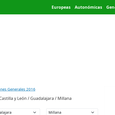
Pasar al contenido principal
Main menu
Europeas
Autonómicas
Gen
ones Generales 2016
stilla y León / Guadalajara / Millana