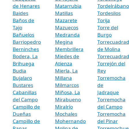
de Henares
Matarrubia
Tordelrábano
Baides
Matillas
Tordesilos
Baños de
Mazarete
Torija
Tajo
Mazuecos
Torre del
Bañuelos
Medranda
Burgo
Barriopedro
Megina
Torrecuadra
Berninches
Membrillera
de Molina
Bodera, La
Miedes de
Torrecuadradi
Brihuega
Atienza
Torrejón del
Budia
Mierla, La
Rey
Bujalaro
Millana
Torremocha
Bustares
Milmarcos
de
Cabanillas
Miñosa, La
Jadraque
del Campo
Mirabueno
Torremocha
Campillo de
Miralrío
del Campo
Dueñas
Mochales
Torremocha
Campillo de
Mohernando
del Pinar
Ranas
Molina de
Torremochue