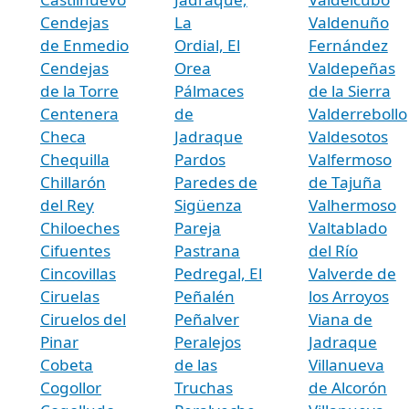
Cendejas
La
Valdenuño
de Enmedio
Ordial, El
Fernández
Cendejas
Orea
Valdepeñas
de la Torre
Pálmaces
de la Sierra
Centenera
de
Valderrebollo
Checa
Jadraque
Valdesotos
Chequilla
Pardos
Valfermoso
Chillarón
Paredes de
de Tajuña
del Rey
Sigüenza
Valhermoso
Chiloeches
Pareja
Valtablado
Cifuentes
Pastrana
del Río
Cincovillas
Pedregal, El
Valverde de
Ciruelas
Peñalén
los Arroyos
Ciruelos del
Peñalver
Viana de
Pinar
Peralejos
Jadraque
Cobeta
de las
Villanueva
Cogollor
Truchas
de Alcorón