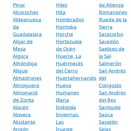
Pinar
Hijes
de Atienza
Alcoroches
Hita
Romanones
Aldeanueva
Hombrados
Rueda de la
de
Hontoba
Sierra
Guadalajara
Horche
Sacecorbo
Algar de
Hortezuela
Sacedón
Mesa
de Océn
Saelices de
Algora
Huerce, La
la Sal
Alhóndiga
Huérmeces
Salmerón
Alique
del Cerro
San Andrés
Almadrones
Huertahernando
del
Almoguera
Hueva
Congosto
Almonacid
Humanes
San Andrés
de Zorita
Illana
del Rey
Alocén
Iniéstola
Santiuste
Alovera
Inviernas,
Saúca
Alustante
Las
Sayatón
Angón
Irueste
Selas