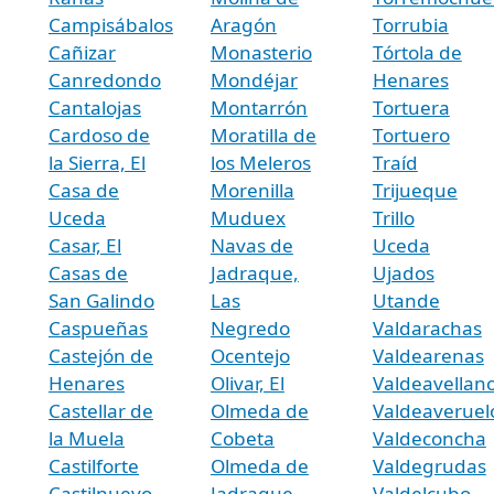
Campisábalos
Aragón
Torrubia
Cañizar
Monasterio
Tórtola de
Canredondo
Mondéjar
Henares
Cantalojas
Montarrón
Tortuera
Cardoso de
Moratilla de
Tortuero
la Sierra, El
los Meleros
Traíd
Casa de
Morenilla
Trijueque
Uceda
Muduex
Trillo
Casar, El
Navas de
Uceda
Casas de
Jadraque,
Ujados
San Galindo
Las
Utande
Caspueñas
Negredo
Valdarachas
Castejón de
Ocentejo
Valdearenas
Henares
Olivar, El
Valdeavellan
Castellar de
Olmeda de
Valdeaveruel
la Muela
Cobeta
Valdeconcha
Castilforte
Olmeda de
Valdegrudas
Castilnuevo
Jadraque,
Valdelcubo