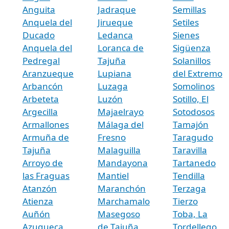
Anguita
Jadraque
Semillas
Anquela del
Jirueque
Setiles
Ducado
Ledanca
Sienes
Anquela del
Loranca de
Sigüenza
Pedregal
Tajuña
Solanillos
Aranzueque
Lupiana
del Extremo
Arbancón
Luzaga
Somolinos
Arbeteta
Luzón
Sotillo, El
Argecilla
Majaelrayo
Sotodosos
Armallones
Málaga del
Tamajón
Armuña de
Fresno
Taragudo
Tajuña
Malaguilla
Taravilla
Arroyo de
Mandayona
Tartanedo
las Fraguas
Mantiel
Tendilla
Atanzón
Maranchón
Terzaga
Atienza
Marchamalo
Tierzo
Auñón
Masegoso
Toba, La
Azuqueca
de Tajuña
Tordellego