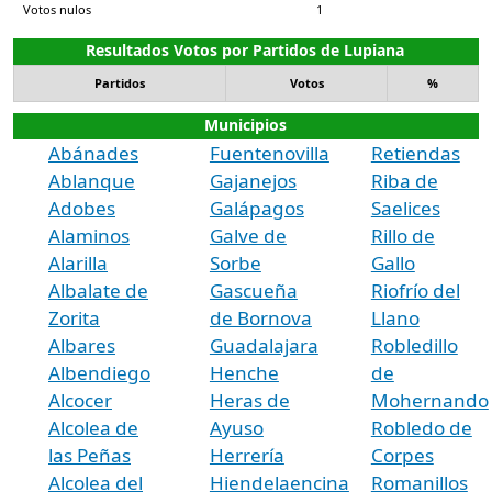
Votos nulos
1
Resultados Votos por Partidos de Lupiana
Partidos
Votos
%
Municipios
Abánades
Fuentenovilla
Retiendas
Ablanque
Gajanejos
Riba de
Adobes
Galápagos
Saelices
Alaminos
Galve de
Rillo de
Alarilla
Sorbe
Gallo
Albalate de
Gascueña
Riofrío del
Zorita
de Bornova
Llano
Albares
Guadalajara
Robledillo
Albendiego
Henche
de
Alcocer
Heras de
Mohernando
Alcolea de
Ayuso
Robledo de
las Peñas
Herrería
Corpes
Alcolea del
Hiendelaencina
Romanillos