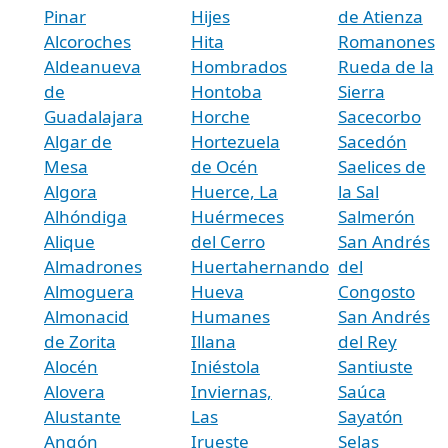
Pinar
Hijes
de Atienza
Alcoroches
Hita
Romanones
Aldeanueva
Hombrados
Rueda de la
de
Hontoba
Sierra
Guadalajara
Horche
Sacecorbo
Algar de
Hortezuela
Sacedón
Mesa
de Océn
Saelices de
Algora
Huerce, La
la Sal
Alhóndiga
Huérmeces
Salmerón
Alique
del Cerro
San Andrés
Almadrones
Huertahernando
del
Almoguera
Hueva
Congosto
Almonacid
Humanes
San Andrés
de Zorita
Illana
del Rey
Alocén
Iniéstola
Santiuste
Alovera
Inviernas,
Saúca
Alustante
Las
Sayatón
Angón
Irueste
Selas