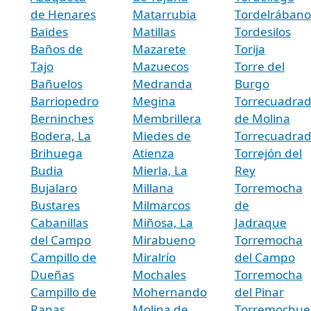
de Henares
Matarrubia
Tordelrábano
Baides
Matillas
Tordesilos
Baños de
Mazarete
Torija
Tajo
Mazuecos
Torre del
Bañuelos
Medranda
Burgo
Barriopedro
Megina
Torrecuadra
Berninches
Membrillera
de Molina
Bodera, La
Miedes de
Torrecuadradi
Brihuega
Atienza
Torrejón del
Budia
Mierla, La
Rey
Bujalaro
Millana
Torremocha
Bustares
Milmarcos
de
Cabanillas
Miñosa, La
Jadraque
del Campo
Mirabueno
Torremocha
Campillo de
Miralrío
del Campo
Dueñas
Mochales
Torremocha
Campillo de
Mohernando
del Pinar
Ranas
Molina de
Torremochue