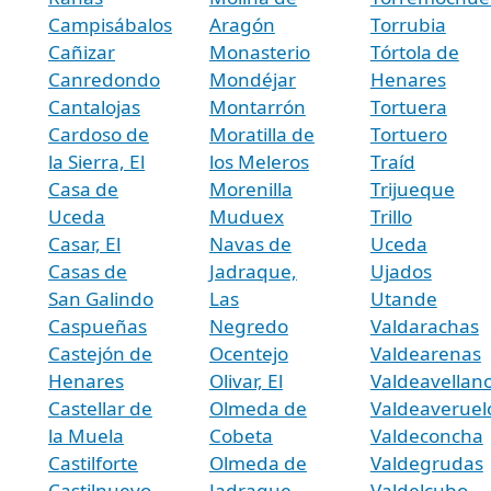
Campisábalos
Aragón
Torrubia
Cañizar
Monasterio
Tórtola de
Canredondo
Mondéjar
Henares
Cantalojas
Montarrón
Tortuera
Cardoso de
Moratilla de
Tortuero
la Sierra, El
los Meleros
Traíd
Casa de
Morenilla
Trijueque
Uceda
Muduex
Trillo
Casar, El
Navas de
Uceda
Casas de
Jadraque,
Ujados
San Galindo
Las
Utande
Caspueñas
Negredo
Valdarachas
Castejón de
Ocentejo
Valdearenas
Henares
Olivar, El
Valdeavellan
Castellar de
Olmeda de
Valdeaveruel
la Muela
Cobeta
Valdeconcha
Castilforte
Olmeda de
Valdegrudas
Castilnuevo
Jadraque,
Valdelcubo