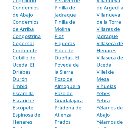
Cogolludo
Peralveche
Villanueva
Condemios
Pinilla de
de Argecilla
de Abajo
Jadraque
Villanueva
Condemios
Pinilla de
de la Torre
de Arriba
Molina
Villares de
Congostrina
Pioz
Jadraque
Copernal
Piqueras
Villaseca de
Corduente
Pobo de
Henares
Cubillo de
Dueñas, El
Villaseca de
Uceda, El
Poveda de
Uceda
Driebes
la Sierra
Villel de
Durón
Pozo de
Mesa
Embid
Almoguera
Viñuelas
Escamilla
Pozo de
Yebes
Escariche
Guadalajara
Yebra
Escopete
Prádena de
Yélamos de
Espinosa de
Atienza
Abajo
Henares
Prados
Yélamos de