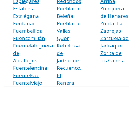
Esplegares
Redondos
Arriba
Establés
Puebla de
Yunquera
Estriégana
Beleña
de Henares
Fontanar
Puebla de
Yunta, La
Fuembellida
Valles
Zaorejas
Fuencemillán
Quer
Zarzuela de
Fuentelahiguera
Rebollosa
Jadraque
de
de
Zorita de
Albatages
Jadraque
los Canes
Fuentelencina
Recuenco,
Fuentelsaz
El
Fuentelviejo
Renera