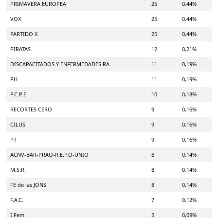
PRIMAVERA EUROPEA
25
0,44%
VOX
25
0,44%
PARTIDO X
25
0,44%
PIRATAS
12
0,21%
DISCAPACITADOS Y ENFERMEDADES RA
11
0,19%
PH
11
0,19%
P.C.P.E.
10
0,18%
RECORTES CERO
9
0,16%
CILUS
9
0,16%
PT
9
0,16%
ACNV-BAR-PRAO-R.E.P.O-UNIO
8
0,14%
M.S.R.
8
0,14%
FE de las JONS
8
0,14%
F.A.C.
7
0,12%
I.Fem
5
0,09%