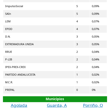
ImpulsoSocial
5
0,09%
SAIn
5
0,09%
LEM
4
0,07%
EPDD
4
0,07%
D.N.
3
0,05%
EXTREMADURA UNIDA
3
0,05%
RRUE
2
0,04%
P-LIB
2
0,04%
IPEX-PREX-CREX
2
0,04%
PARTIDO ANDALUCISTA
1
0,02%
M.C.R.
1
0,02%
PREPAL
0
0%
Municipios
Agolada
Guarda, A
Porriño, O