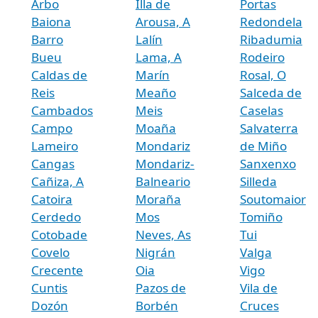
Arbo
Illa de
Portas
Baiona
Arousa, A
Redondela
Barro
Lalín
Ribadumia
Bueu
Lama, A
Rodeiro
Caldas de
Marín
Rosal, O
Reis
Meaño
Salceda de
Cambados
Meis
Caselas
Campo
Moaña
Salvaterra
Lameiro
Mondariz
de Miño
Cangas
Mondariz-
Sanxenxo
Cañiza, A
Balneario
Silleda
Catoira
Moraña
Soutomaior
Cerdedo
Mos
Tomiño
Cotobade
Neves, As
Tui
Covelo
Nigrán
Valga
Crecente
Oia
Vigo
Cuntis
Pazos de
Vila de
Dozón
Borbén
Cruces