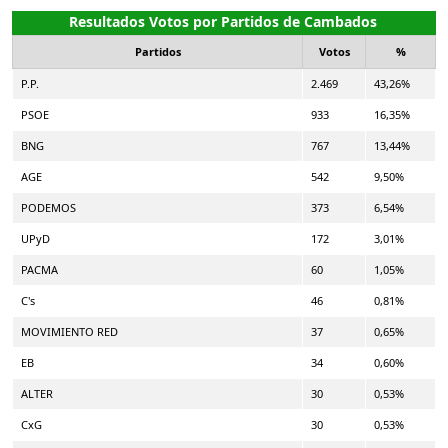
Resultados Votos por Partidos de Cambados
Partidos
Votos
%
P.P.
2.469
43,26%
PSOE
933
16,35%
BNG
767
13,44%
AGE
542
9,50%
PODEMOS
373
6,54%
UPyD
172
3,01%
PACMA
60
1,05%
C's
46
0,81%
MOVIMIENTO RED
37
0,65%
EB
34
0,60%
ALTER
30
0,53%
CxG
30
0,53%