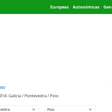
Pasar al contenido principal
Main menu
Europeas
Autonómicas
Gen
peo
14: Galicia / Pontevedra / Poio