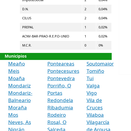
D.N.
2
0,04%
CILUS
2
0,04%
PREPAL
1
0,02%
ACNV-BAR-PRAO-R.E.P.O-UNIO
1
0,02%
M.C.R.
0
0%
Municipios
Meaño
Ponteareas
Soutomaior
Meis
Pontecesures
Tomiño
Moaña
Pontevedra
Tui
Mondariz
Porriño, O
Valga
Mondariz-
Portas
Vigo
Balneario
Redondela
Vila de
Moraña
Ribadumia
Cruces
Mos
Rodeiro
Vilaboa
Neves, As
Rosal, O
Vilagarcía
Nigrán
Salceda
de Arousa