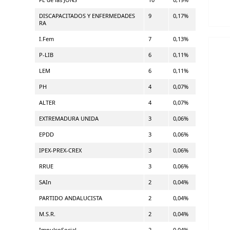
DISCAPACITADOS Y ENFERMEDADES
9
0,17%
RA
I.Fem
7
0,13%
P-LIB
6
0,11%
LEM
6
0,11%
PH
4
0,07%
ALTER
4
0,07%
EXTREMADURA UNIDA
3
0,06%
EPDD
3
0,06%
IPEX-PREX-CREX
3
0,06%
RRUE
3
0,06%
SAIn
2
0,04%
PARTIDO ANDALUCISTA
2
0,04%
M.S.R.
2
0,04%
ImpulsoSocial
2
0,04%