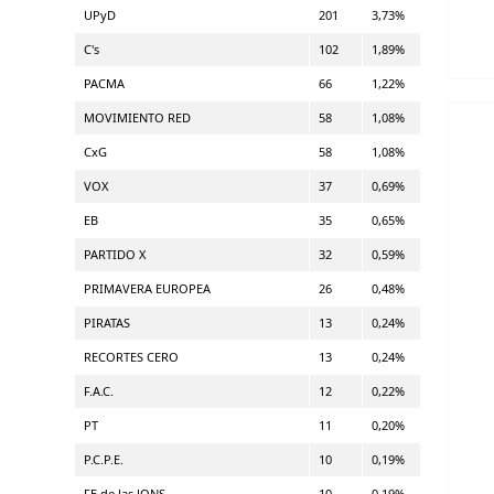
UPyD
201
3,73%
C's
102
1,89%
PACMA
66
1,22%
MOVIMIENTO RED
58
1,08%
CxG
58
1,08%
VOX
37
0,69%
EB
35
0,65%
PARTIDO X
32
0,59%
PRIMAVERA EUROPEA
26
0,48%
PIRATAS
13
0,24%
RECORTES CERO
13
0,24%
F.A.C.
12
0,22%
PT
11
0,20%
P.C.P.E.
10
0,19%
FE de las JONS
10
0,19%