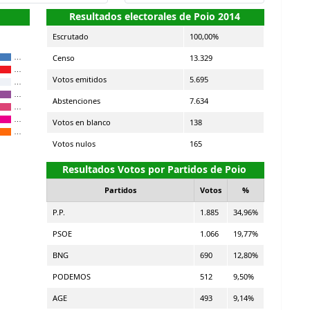
Resultados electorales de Poio 2014
Escrutado
100,00%
Censo
13.329
…
…
Votos emitidos
5.695
…
…
Abstenciones
7.634
…
…
Votos en blanco
138
…
Votos nulos
165
Resultados Votos por Partidos de Poio
Partidos
Votos
%
P.P.
1.885
34,96%
PSOE
1.066
19,77%
BNG
690
12,80%
PODEMOS
512
9,50%
AGE
493
9,14%