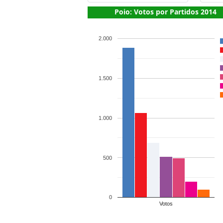
Poio: Votos por Partidos 2014
2.000
1.500
1.000
500
0
Votos