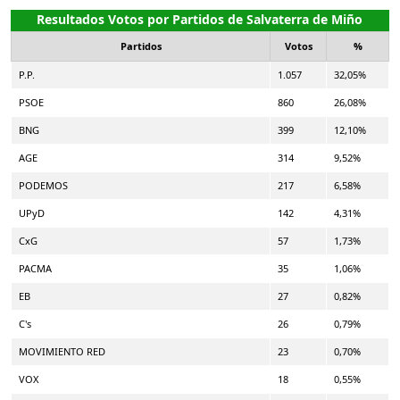
Resultados Votos por Partidos de Salvaterra de Miño
Partidos
Votos
%
P.P.
1.057
32,05%
PSOE
860
26,08%
BNG
399
12,10%
AGE
314
9,52%
PODEMOS
217
6,58%
UPyD
142
4,31%
CxG
57
1,73%
PACMA
35
1,06%
EB
27
0,82%
C's
26
0,79%
MOVIMIENTO RED
23
0,70%
VOX
18
0,55%