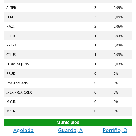
ALTER
3
0,09%
LEM
3
0,09%
F.A.C.
2
0,06%
P-LIB
1
0,03%
PREPAL
1
0,03%
CILUS
1
0,03%
FE de las JONS
1
0,03%
RRUE
0
0%
ImpulsoSocial
0
0%
IPEX-PREX-CREX
0
0%
M.C.R.
0
0%
M.S.R.
0
0%
Municipios
Agolada
Guarda, A
Porriño, O