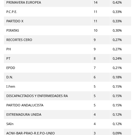
PRIMAVERA EUROPEA
14
0,42%
P.C.P.E.
11
0,33%
PARTIDO X
11
0,33%
PIRATAS
10
0,30%
RECORTES CERO
9
0,27%
PH
9
0,27%
PT
8
0,24%
EPDD
7
0,21%
D.N.
6
0,18%
I.Fem
5
0,15%
DISCAPACITADOS Y ENFERMEDADES RA
5
0,15%
PARTIDO ANDALUCISTA
5
0,15%
EXTREMADURA UNIDA
4
0,12%
SAIn
4
0,12%
ACNV-BAR-PRAO-R.E.P.O-UNIO
3
0,09%