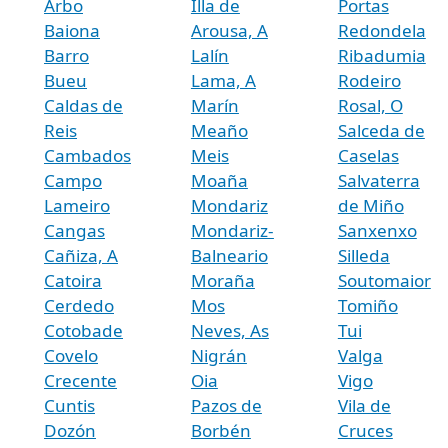
Arbo
Illa de
Portas
Baiona
Arousa, A
Redondela
Barro
Lalín
Ribadumia
Bueu
Lama, A
Rodeiro
Caldas de
Marín
Rosal, O
Reis
Meaño
Salceda de
Cambados
Meis
Caselas
Campo
Moaña
Salvaterra
Lameiro
Mondariz
de Miño
Cangas
Mondariz-
Sanxenxo
Cañiza, A
Balneario
Silleda
Catoira
Moraña
Soutomaior
Cerdedo
Mos
Tomiño
Cotobade
Neves, As
Tui
Covelo
Nigrán
Valga
Crecente
Oia
Vigo
Cuntis
Pazos de
Vila de
Dozón
Borbén
Cruces