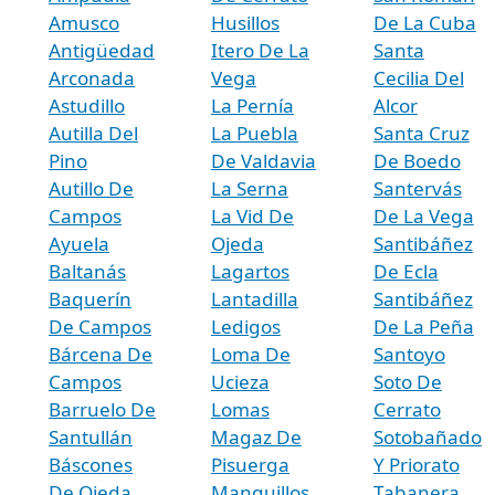
Amusco
Husillos
De La Cuba
Antigüedad
Itero De La
Santa
Arconada
Vega
Cecilia Del
Astudillo
La Pernía
Alcor
Autilla Del
La Puebla
Santa Cruz
Pino
De Valdavia
De Boedo
Autillo De
La Serna
Santervás
Campos
La Vid De
De La Vega
Ayuela
Ojeda
Santibáñez
Baltanás
Lagartos
De Ecla
Baquerín
Lantadilla
Santibáñez
De Campos
Ledigos
De La Peña
Bárcena De
Loma De
Santoyo
Campos
Ucieza
Soto De
Barruelo De
Lomas
Cerrato
Santullán
Magaz De
Sotobañado
Báscones
Pisuerga
Y Priorato
De Ojeda
Manquillos
Tabanera