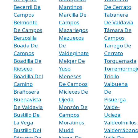
Becerril De
Mantinos
De Cerrato
Campos
Marcilla De
Tabanera
Belmonte
Campos
De Valdavia
De Campos
Mazariegos
Támara De
Berzosilla
Mazuecos
Campos
Boada De
De
Tariego De
Campos
Valdeginate
Cerrato
Boadilla De
Melgar De
Torquemada
Rioseco
Yuso
Torremormoj
Boadilla Del
Meneses
Triollo
Camino
De Campos
Valbuena
Brañosera
Micieces De
De
Buenavista
Ojeda
Pisuerga
De Valdavia
Monzón De
Valde-
Bustillo De
Campos
Ucieza
La Vega
Moratinos
Valdeolmillos
Bustillo Del
Mudá
Valderrában
Páramo De
Nogal De
Valle De