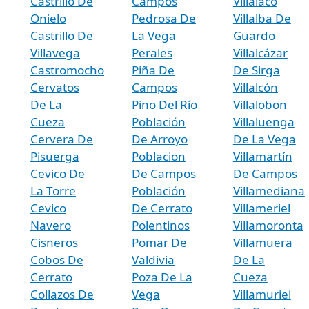
Castrillo De
Campos
Villalaco
Onielo
Pedrosa De
Villalba De
Castrillo De
La Vega
Guardo
Villavega
Perales
Villalcázar
Castromocho
Piña De
De Sirga
Cervatos
Campos
Villalcón
De La
Pino Del Río
Villalobon
Cueza
Población
Villaluenga
Cervera De
De Arroyo
De La Vega
Pisuerga
Poblacion
Villamartín
Cevico De
De Campos
De Campos
La Torre
Población
Villamediana
Cevico
De Cerrato
Villameriel
Navero
Polentinos
Villamoronta
Cisneros
Pomar De
Villamuera
Cobos De
Valdivia
De La
Cerrato
Poza De La
Cueza
Collazos De
Vega
Villamuriel