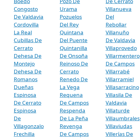
Boedo
Pozo De
De Cerrato
Congosto
Urama
Villanueva
De Valdavia
Pozuelos
Del
Cordovilla
Del Rey
Rebollar
La Real
Quintana
Villanuño
Cubillas De
Del Puente
De Valdavia
Cerrato
Quintanilla
Villaprovedo
Dehesa De
De Onsoña
Villarmentero
Montejo
Reinoso De
De Campos
Dehesa De
Cerrato
Villarrabé
Romanos
Renedo De
Villarramiel
Dueñas
La Vega
Villasarracino
Espinosa
Requena
Villasila De
De Cerrato
De Campos
Valdavia
Espinosa
Respenda
Villaturde
De
De La Peña
Villaumbrales
Villagonzalo
Revenga
Villaviudas
Frechilla
De Campos
Villerías De