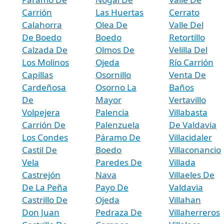
Carrión
Las Huertas
Cerrato
Calahorra
Olea De
Valle Del
De Boedo
Boedo
Retortillo
Calzada De
Olmos De
Velilla Del
Los Molinos
Ojeda
Río Carrión
Capillas
Osornillo
Venta De
Cardeñosa
Osorno La
Baños
De
Mayor
Vertavillo
Volpejera
Palencia
Villabasta
Carrión De
Palenzuela
De Valdavia
Los Condes
Páramo De
Villacidaler
Castil De
Boedo
Villaconancio
Vela
Paredes De
Villada
Castrejón
Nava
Villaeles De
De La Peña
Payo De
Valdavia
Castrillo De
Ojeda
Villahan
Don Juan
Pedraza De
Villaherreros