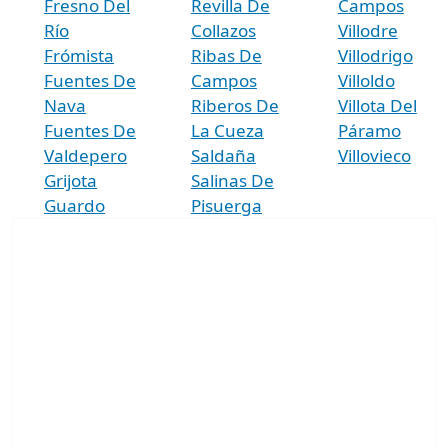
Fresno Del
Revilla De
Campos
Río
Collazos
Villodre
Frómista
Ribas De
Villodrigo
Fuentes De
Campos
Villoldo
Nava
Riberos De
Villota Del
Fuentes De
La Cueza
Páramo
Valdepero
Saldaña
Villovieco
Grijota
Salinas De
Guardo
Pisuerga