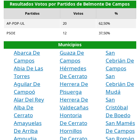
Resultados Votos por Partidos de Belmonte De Campos
Partidos
Votos
%
AP-PDP-UL
20
62,50%
PSOE
12
37,50%
Municipios
Abarca De
Guaza De
San
Campos
Campos
Cebrián De
Abia De Las
Hérmedes
Campos
Torres
De Cerrato
San
Aguilar De
Herrera De
Cebrián De
Campoó
Pisuerga
Mudá
Alar Del Rey
Herrera De
San
Alba De
Valdecañas
Cristóbal
Cerrato
Hontoria
De Boedo
Amayuelas
De Cerrato
San Mamés
De Arriba
Hornillos
De Campos
Ampudia
De Cerrato
San Román