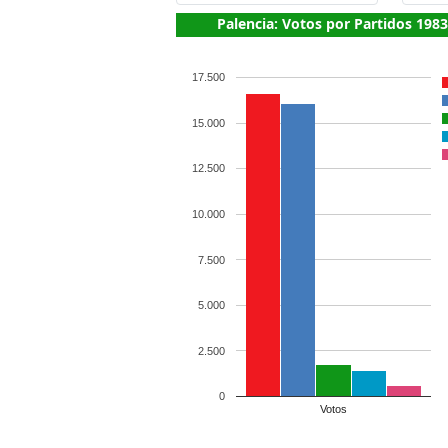
Palencia: Votos por Partidos 1983
17.500
15.000
12.500
10.000
7.500
5.000
2.500
0
Votos