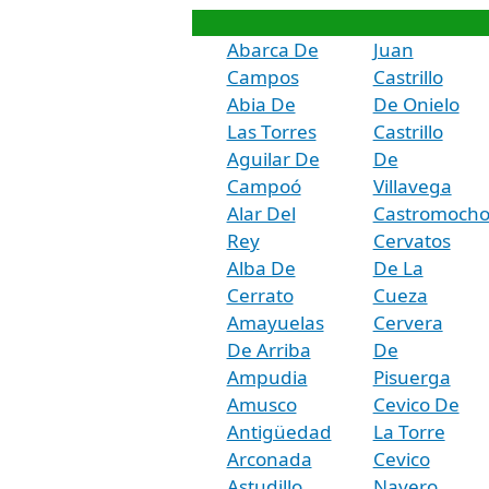
Abarca De
Juan
Campos
Castrillo
Abia De
De Onielo
Las Torres
Castrillo
Aguilar De
De
Campoó
Villavega
Alar Del
Castromoch
Rey
Cervatos
Alba De
De La
Cerrato
Cueza
Amayuelas
Cervera
De Arriba
De
Ampudia
Pisuerga
Amusco
Cevico De
Antigüedad
La Torre
Arconada
Cevico
Astudillo
Navero