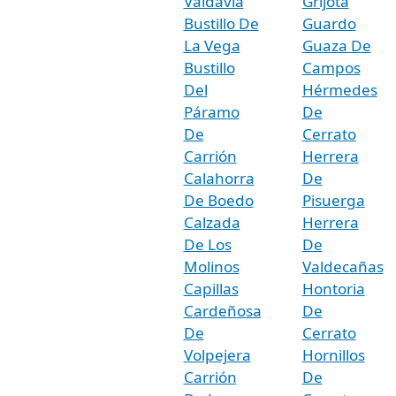
Valdavia
Grijota
Bustillo De
Guardo
La Vega
Guaza De
Bustillo
Campos
Del
Hérmedes
Páramo
De
De
Cerrato
Carrión
Herrera
Calahorra
De
De Boedo
Pisuerga
Calzada
Herrera
De Los
De
Molinos
Valdecañas
Capillas
Hontoria
Cardeñosa
De
De
Cerrato
Volpejera
Hornillos
Carrión
De