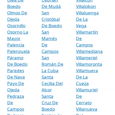
Boedo
De Mudá
Villalobon
Olmos De
San
Villaluenga
Ojeda
Cristóbal
De La
Osornillo
De Boedo
Vega
Osorno La
San
Villamartín
Mayor
Mamés
De
Palencia
De
Campos
Palenzuela
Campos
Villamediana
Páramo
San
Villameriel
De Boedo
Román De
Villamoronta
Paredes
La Cuba
Villamuera
De Nava
Santa
De La
Payo De
Cecilia Del
Cueza
Ojeda
Alcor
Villamuriel
Pedraza
Santa
De
De
Cruz De
Cerrato
Campos
Boedo
Villanueva