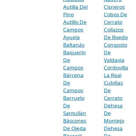
Autilla Del
Cisneros
Pino
Cobos De
Autillo De
Cerrato
Campos
Collazos
Ayuela
De Boedo
Baltanás
Congosto
Baquerín
De
De
Valdavia
Campos
Cordovilla
Bárcena
La Real
De
Cubillas
Campos
De
Barruelo
Cerrato
De
Dehesa
Santullán
De
Báscones
Montejo
De Ojeda
Dehesa
Becerril
De