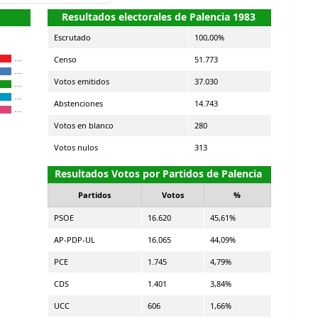
Resultados electorales de Palencia 1983
Escrutado
100,00%
Censo
51.773
…
…
Votos emitidos
37.030
…
…
Abstenciones
14.743
…
Votos en blanco
280
Votos nulos
313
Resultados Votos por Partidos de Palencia
Partidos
Votos
%
PSOE
16.620
45,61%
AP-PDP-UL
16.065
44,09%
PCE
1.745
4,79%
CDS
1.401
3,84%
UCC
606
1,66%