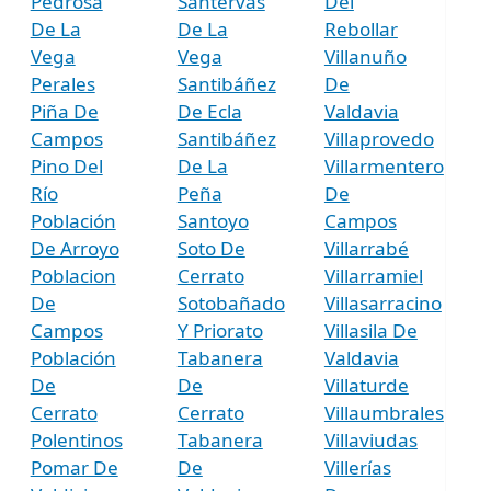
Pedrosa
Santervás
Del
De La
De La
Rebollar
Vega
Vega
Villanuño
Perales
Santibáñez
De
Piña De
De Ecla
Valdavia
Campos
Santibáñez
Villaprovedo
Pino Del
De La
Villarmentero
Río
Peña
De
Población
Santoyo
Campos
De Arroyo
Soto De
Villarrabé
Poblacion
Cerrato
Villarramiel
De
Sotobañado
Villasarracino
Campos
Y Priorato
Villasila De
Población
Tabanera
Valdavia
De
De
Villaturde
Cerrato
Cerrato
Villaumbrales
Polentinos
Tabanera
Villaviudas
Pomar De
De
Villerías