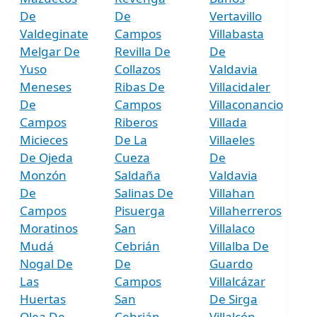
De
De
Vertavillo
Valdeginate
Campos
Villabasta
Melgar De
Revilla De
De
Yuso
Collazos
Valdavia
Meneses
Ribas De
Villacidaler
De
Campos
Villaconancio
Campos
Riberos
Villada
Micieces
De La
Villaeles
De Ojeda
Cueza
De
Monzón
Saldaña
Valdavia
De
Salinas De
Villahan
Campos
Pisuerga
Villaherreros
Moratinos
San
Villalaco
Mudá
Cebrián
Villalba De
Nogal De
De
Guardo
Las
Campos
Villalcázar
Huertas
San
De Sirga
Olea De
Cebrián
Villalcón