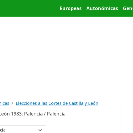
Pasar al contenido principal
Main menu
Europeas
Autonómicas
Gen
micas
Elecciones a las Cortes de Castilla y León
 León 1983: Palencia / Palencia