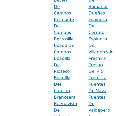
De
Romanos
Campos
Dueñas
Belmonte
Espinosa
De
De
Campos
Cerrato
Berzosilla
Espinosa
Boada De
De
Campos
Villagonzalo
Boadilla
Frechilla
De
Fresno
Rioseco
Del Río
Boadilla
Frómista
Del
Fuentes
Camino
De Nava
Brañosera
Fuentes
Buenavista
De
De
Valdepero