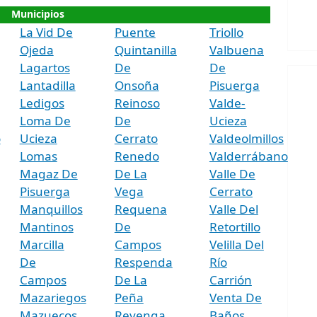
Municipios
La Vid De
Puente
Triollo
Ojeda
Quintanilla
Valbuena
Lagartos
De
De
Lantadilla
Onsoña
Pisuerga
Ledigos
Reinoso
Valde-
Loma De
De
Ucieza
o
Ucieza
Cerrato
Valdeolmillos
Lomas
Renedo
Valderrábano
Magaz De
De La
Valle De
Pisuerga
Vega
Cerrato
Manquillos
Requena
Valle Del
Mantinos
De
Retortillo
Marcilla
Campos
Velilla Del
De
Respenda
Río
Campos
De La
Carrión
Mazariegos
Peña
Venta De
Mazuecos
Revenga
Baños