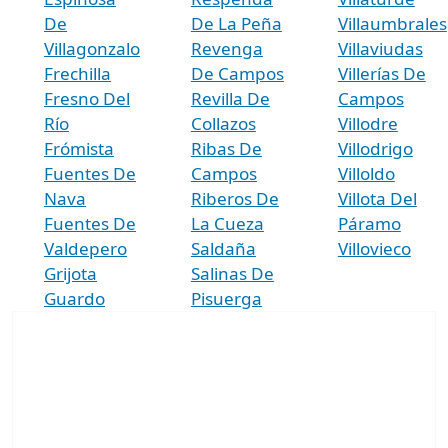
De
De La Peña
Villaumbrales
Villagonzalo
Revenga
Villaviudas
Frechilla
De Campos
Villerías De
Fresno Del
Revilla De
Campos
Río
Collazos
Villodre
Frómista
Ribas De
Villodrigo
Fuentes De
Campos
Villoldo
Nava
Riberos De
Villota Del
Fuentes De
La Cueza
Páramo
Valdepero
Saldaña
Villovieco
Grijota
Salinas De
Guardo
Pisuerga