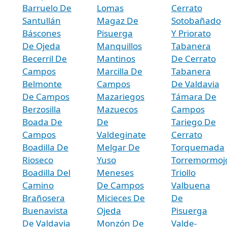
Barruelo De
Lomas
Cerrato
Santullán
Magaz De
Sotobañado
Báscones
Pisuerga
Y Priorato
De Ojeda
Manquillos
Tabanera
Becerril De
Mantinos
De Cerrato
Campos
Marcilla De
Tabanera
Belmonte
Campos
De Valdavia
De Campos
Mazariegos
Támara De
Berzosilla
Mazuecos
Campos
Boada De
De
Tariego De
Campos
Valdeginate
Cerrato
Boadilla De
Melgar De
Torquemada
Rioseco
Yuso
Torremormoj
Boadilla Del
Meneses
Triollo
Camino
De Campos
Valbuena
Brañosera
Micieces De
De
Buenavista
Ojeda
Pisuerga
De Valdavia
Monzón De
Valde-