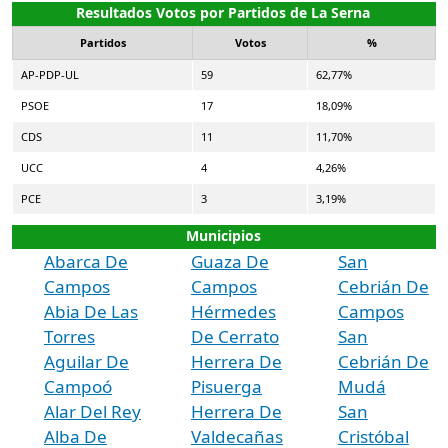
Resultados Votos por Partidos de La Serna
Partidos
Votos
%
AP-PDP-UL
59
62,77%
PSOE
17
18,09%
CDS
11
11,70%
UCC
4
4,26%
PCE
3
3,19%
Municipios
Abarca De
Guaza De
San
Campos
Campos
Cebrián De
Abia De Las
Hérmedes
Campos
Torres
De Cerrato
San
Aguilar De
Herrera De
Cebrián De
Campoó
Pisuerga
Mudá
Alar Del Rey
Herrera De
San
Alba De
Valdecañas
Cristóbal