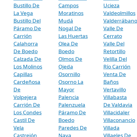
Bustillo De
Campos
Ucieza
La Vega
Moratinos
Valdeolmillos
Bustillo Del
Mudá
Valderrában
Páramo De
Nogal De
Valle De
Carrión
Las Huertas
Cerrato
Calahorra
Olea De
Valle Del
De Boedo
Boedo
Retortillo
Calzada De
Olmos De
Velilla Del
Los Molinos
Ojeda
Río Carrión
Capillas
Osornillo
Venta De
Cardeñosa
Osorno La
Baños
De
Mayor
Vertavillo
Volpejera
Palencia
Villabasta
Carrión De
Palenzuela
De Valdavia
Los Condes
Páramo De
Villacidaler
Castil De
Boedo
Villaconancio
Vela
Paredes De
Villada
Castrejón
Nava
Villaeles De