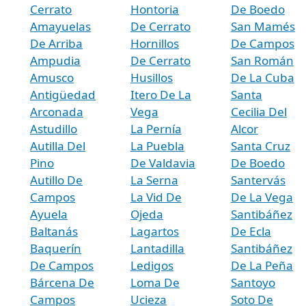
Cerrato
Hontoria
De Boedo
Amayuelas
De Cerrato
San Mamés
De Arriba
Hornillos
De Campos
Ampudia
De Cerrato
San Román
Amusco
Husillos
De La Cuba
Antigüedad
Itero De La
Santa
Arconada
Vega
Cecilia Del
Astudillo
La Pernía
Alcor
Autilla Del
La Puebla
Santa Cruz
Pino
De Valdavia
De Boedo
Autillo De
La Serna
Santervás
Campos
La Vid De
De La Vega
Ayuela
Ojeda
Santibáñez
Baltanás
Lagartos
De Ecla
Baquerín
Lantadilla
Santibáñez
De Campos
Ledigos
De La Peña
Bárcena De
Loma De
Santoyo
Campos
Ucieza
Soto De