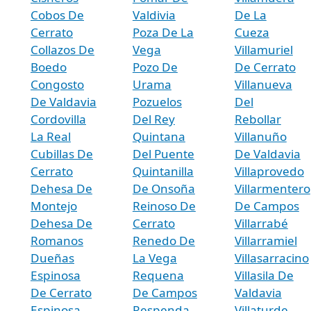
Cobos De
Valdivia
De La
Cerrato
Poza De La
Cueza
Collazos De
Vega
Villamuriel
Boedo
Pozo De
De Cerrato
Congosto
Urama
Villanueva
De Valdavia
Pozuelos
Del
Cordovilla
Del Rey
Rebollar
La Real
Quintana
Villanuño
Cubillas De
Del Puente
De Valdavia
Cerrato
Quintanilla
Villaprovedo
Dehesa De
De Onsoña
Villarmentero
Montejo
Reinoso De
De Campos
Dehesa De
Cerrato
Villarrabé
Romanos
Renedo De
Villarramiel
Dueñas
La Vega
Villasarracino
Espinosa
Requena
Villasila De
De Cerrato
De Campos
Valdavia
Espinosa
Respenda
Villaturde