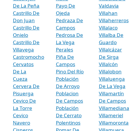
De La Peña
Payo De
Valdavia
Castrillo De
Ojeda
Villahan
Don Juan
Pedraza De
Villaherreros
Castrillo De
Campos
Villalaco
Onielo
Pedrosa De
Villalba De
Castrillo De
La Vega
Guardo
Villavega
Perales
Villalcázar
Castromocho
Piña De
De Sirga
Cervatos
Campos
Villalcón
De La
Pino Del Río
Villalobon
Cueza
Población
Villaluenga
Cervera De
De Arroyo
De La Vega
Pisuerga
Poblacion
Villamartín
Cevico De
De Campos
De Campos
La Torre
Población
Villamediana
Cevico
De Cerrato
Villameriel
Navero
Polentinos
Villamoronta
Cisneros
Pomar De
Villamuera