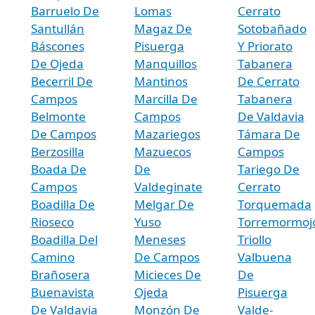
Barruelo De
Lomas
Cerrato
Santullán
Magaz De
Sotobañado
Báscones
Pisuerga
Y Priorato
De Ojeda
Manquillos
Tabanera
Becerril De
Mantinos
De Cerrato
Campos
Marcilla De
Tabanera
Belmonte
Campos
De Valdavia
De Campos
Mazariegos
Támara De
Berzosilla
Mazuecos
Campos
Boada De
De
Tariego De
Campos
Valdeginate
Cerrato
Boadilla De
Melgar De
Torquemada
Rioseco
Yuso
Torremormoj
Boadilla Del
Meneses
Triollo
Camino
De Campos
Valbuena
Brañosera
Micieces De
De
Buenavista
Ojeda
Pisuerga
De Valdavia
Monzón De
Valde-