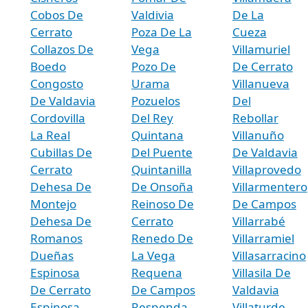
Cobos De
Valdivia
De La
Cerrato
Poza De La
Cueza
Collazos De
Vega
Villamuriel
Boedo
Pozo De
De Cerrato
Congosto
Urama
Villanueva
De Valdavia
Pozuelos
Del
Cordovilla
Del Rey
Rebollar
La Real
Quintana
Villanuño
Cubillas De
Del Puente
De Valdavia
Cerrato
Quintanilla
Villaprovedo
Dehesa De
De Onsoña
Villarmentero
Montejo
Reinoso De
De Campos
Dehesa De
Cerrato
Villarrabé
Romanos
Renedo De
Villarramiel
Dueñas
La Vega
Villasarracino
Espinosa
Requena
Villasila De
De Cerrato
De Campos
Valdavia
Espinosa
Respenda
Villaturde