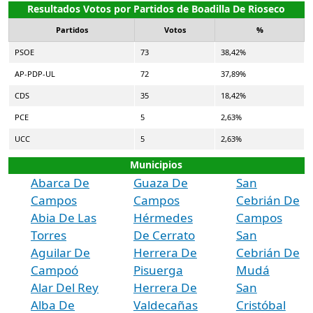
Resultados Votos por Partidos de Boadilla De Rioseco
Partidos
Votos
%
PSOE
73
38,42%
AP-PDP-UL
72
37,89%
CDS
35
18,42%
PCE
5
2,63%
UCC
5
2,63%
Municipios
Abarca De
Guaza De
San
Campos
Campos
Cebrián De
Abia De Las
Hérmedes
Campos
Torres
De Cerrato
San
Aguilar De
Herrera De
Cebrián De
Campoó
Pisuerga
Mudá
Alar Del Rey
Herrera De
San
Alba De
Valdecañas
Cristóbal