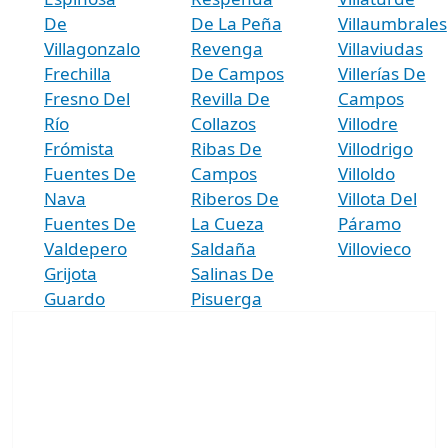
De
De La Peña
Villaumbrales
Villagonzalo
Revenga
Villaviudas
Frechilla
De Campos
Villerías De
Fresno Del
Revilla De
Campos
Río
Collazos
Villodre
Frómista
Ribas De
Villodrigo
Fuentes De
Campos
Villoldo
Nava
Riberos De
Villota Del
Fuentes De
La Cueza
Páramo
Valdepero
Saldaña
Villovieco
Grijota
Salinas De
Guardo
Pisuerga