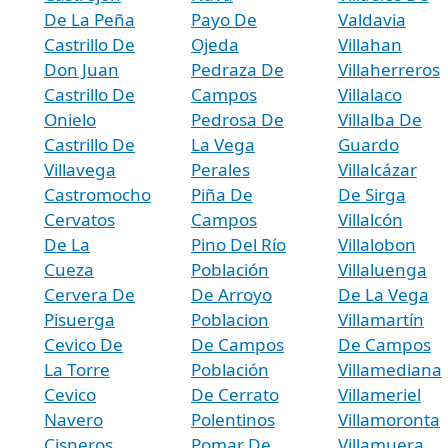
De La Peña
Payo De
Valdavia
Castrillo De
Ojeda
Villahan
Don Juan
Pedraza De
Villaherreros
Castrillo De
Campos
Villalaco
Onielo
Pedrosa De
Villalba De
Castrillo De
La Vega
Guardo
Villavega
Perales
Villalcázar
Castromocho
Piña De
De Sirga
Cervatos
Campos
Villalcón
De La
Pino Del Río
Villalobon
Cueza
Población
Villaluenga
Cervera De
De Arroyo
De La Vega
Pisuerga
Poblacion
Villamartín
Cevico De
De Campos
De Campos
La Torre
Población
Villamediana
Cevico
De Cerrato
Villameriel
Navero
Polentinos
Villamoronta
Cisneros
Pomar De
Villamuera