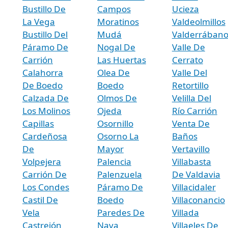
Bustillo De
Campos
Ucieza
La Vega
Moratinos
Valdeolmillos
Bustillo Del
Mudá
Valderrában
Páramo De
Nogal De
Valle De
Carrión
Las Huertas
Cerrato
Calahorra
Olea De
Valle Del
De Boedo
Boedo
Retortillo
Calzada De
Olmos De
Velilla Del
Los Molinos
Ojeda
Río Carrión
Capillas
Osornillo
Venta De
Cardeñosa
Osorno La
Baños
De
Mayor
Vertavillo
Volpejera
Palencia
Villabasta
Carrión De
Palenzuela
De Valdavia
Los Condes
Páramo De
Villacidaler
Castil De
Boedo
Villaconancio
Vela
Paredes De
Villada
Castrejón
Nava
Villaeles De