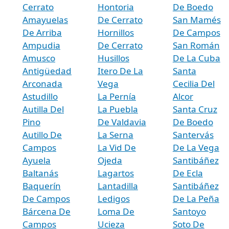
Cerrato
Hontoria
De Boedo
Amayuelas
De Cerrato
San Mamés
De Arriba
Hornillos
De Campos
Ampudia
De Cerrato
San Román
Amusco
Husillos
De La Cuba
Antigüedad
Itero De La
Santa
Arconada
Vega
Cecilia Del
Astudillo
La Pernía
Alcor
Autilla Del
La Puebla
Santa Cruz
Pino
De Valdavia
De Boedo
Autillo De
La Serna
Santervás
Campos
La Vid De
De La Vega
Ayuela
Ojeda
Santibáñez
Baltanás
Lagartos
De Ecla
Baquerín
Lantadilla
Santibáñez
De Campos
Ledigos
De La Peña
Bárcena De
Loma De
Santoyo
Campos
Ucieza
Soto De