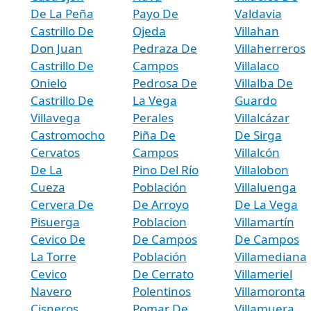
De La Peña
Payo De
Valdavia
Castrillo De
Ojeda
Villahan
Don Juan
Pedraza De
Villaherreros
Castrillo De
Campos
Villalaco
Onielo
Pedrosa De
Villalba De
Castrillo De
La Vega
Guardo
Villavega
Perales
Villalcázar
Castromocho
Piña De
De Sirga
Cervatos
Campos
Villalcón
De La
Pino Del Río
Villalobon
Cueza
Población
Villaluenga
Cervera De
De Arroyo
De La Vega
Pisuerga
Poblacion
Villamartín
Cevico De
De Campos
De Campos
La Torre
Población
Villamediana
Cevico
De Cerrato
Villameriel
Navero
Polentinos
Villamoronta
Cisneros
Pomar De
Villamuera