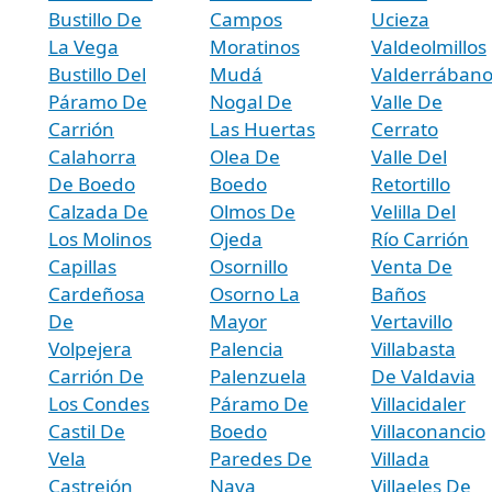
Bustillo De
Campos
Ucieza
La Vega
Moratinos
Valdeolmillos
Bustillo Del
Mudá
Valderrában
Páramo De
Nogal De
Valle De
Carrión
Las Huertas
Cerrato
Calahorra
Olea De
Valle Del
De Boedo
Boedo
Retortillo
Calzada De
Olmos De
Velilla Del
Los Molinos
Ojeda
Río Carrión
Capillas
Osornillo
Venta De
Cardeñosa
Osorno La
Baños
De
Mayor
Vertavillo
Volpejera
Palencia
Villabasta
Carrión De
Palenzuela
De Valdavia
Los Condes
Páramo De
Villacidaler
Castil De
Boedo
Villaconancio
Vela
Paredes De
Villada
Castrejón
Nava
Villaeles De