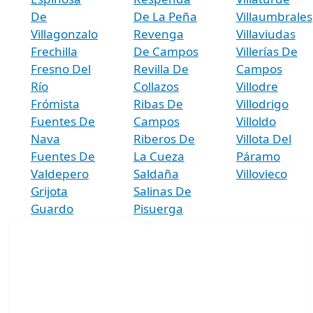
De
De La Peña
Villaumbrales
Villagonzalo
Revenga
Villaviudas
Frechilla
De Campos
Villerías De
Fresno Del
Revilla De
Campos
Río
Collazos
Villodre
Frómista
Ribas De
Villodrigo
Fuentes De
Campos
Villoldo
Nava
Riberos De
Villota Del
Fuentes De
La Cueza
Páramo
Valdepero
Saldaña
Villovieco
Grijota
Salinas De
Guardo
Pisuerga