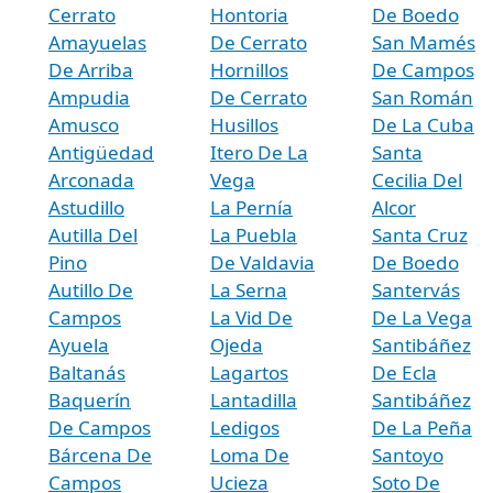
Cerrato
Hontoria
De Boedo
Amayuelas
De Cerrato
San Mamés
De Arriba
Hornillos
De Campos
Ampudia
De Cerrato
San Román
Amusco
Husillos
De La Cuba
Antigüedad
Itero De La
Santa
Arconada
Vega
Cecilia Del
Astudillo
La Pernía
Alcor
Autilla Del
La Puebla
Santa Cruz
Pino
De Valdavia
De Boedo
Autillo De
La Serna
Santervás
Campos
La Vid De
De La Vega
Ayuela
Ojeda
Santibáñez
Baltanás
Lagartos
De Ecla
Baquerín
Lantadilla
Santibáñez
De Campos
Ledigos
De La Peña
Bárcena De
Loma De
Santoyo
Campos
Ucieza
Soto De