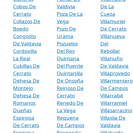
Cobos De
Valdivia
De La
Cerrato
Poza De La
Cueza
Collazos De
Vega
Villamuriel
Boedo
Pozo De
De Cerrato
Congosto
Urama
Villanueva
De Valdavia
Pozuelos
Del
Cordovilla
Del Rey
Rebollar
La Real
Quintana
Villanuño
Cubillas De
Del Puente
De Valdavia
Cerrato
Quintanilla
Villaprovedo
Dehesa De
De Onsoña
Villarmentero
Montejo
Reinoso De
De Campos
Dehesa De
Cerrato
Villarrabé
Romanos
Renedo De
Villarramiel
Dueñas
La Vega
Villasarracino
Espinosa
Requena
Villasila De
De Cerrato
De Campos
Valdavia
Espinosa
Respenda
Villaturde