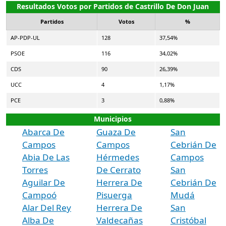
Resultados Votos por Partidos de Castrillo De Don Juan
Partidos
Votos
%
AP-PDP-UL
128
37,54%
PSOE
116
34,02%
CDS
90
26,39%
UCC
4
1,17%
PCE
3
0,88%
Municipios
Abarca De
Guaza De
San
Campos
Campos
Cebrián De
Abia De Las
Hérmedes
Campos
Torres
De Cerrato
San
Aguilar De
Herrera De
Cebrián De
Campoó
Pisuerga
Mudá
Alar Del Rey
Herrera De
San
Alba De
Valdecañas
Cristóbal