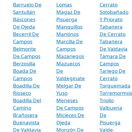
Barruelo De
Lomas
Cerrato
Santullán
Magaz De
Sotobañado
Báscones
Pisuerga
Y Priorato
De Ojeda
Manquillos
Tabanera
Becerril De
Mantinos
De Cerrato
Campos
Marcilla De
Tabanera
Belmonte
Campos
De Valdavia
De Campos
Mazariegos
Támara De
Berzosilla
Mazuecos
Campos
Boada De
De
Tariego De
Campos
Valdeginate
Cerrato
Boadilla De
Melgar De
Torquemada
Rioseco
Yuso
Torremormoj
Boadilla Del
Meneses
Triollo
Camino
De Campos
Valbuena
Brañosera
Micieces De
De
Buenavista
Ojeda
Pisuerga
De Valdavia
Monzón De
Valde-