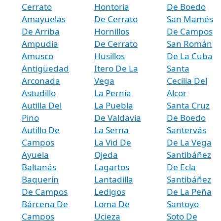
Cerrato
Hontoria
De Boedo
Amayuelas
De Cerrato
San Mamés
De Arriba
Hornillos
De Campos
Ampudia
De Cerrato
San Román
Amusco
Husillos
De La Cuba
Antigüedad
Itero De La
Santa
Arconada
Vega
Cecilia Del
Astudillo
La Pernía
Alcor
Autilla Del
La Puebla
Santa Cruz
Pino
De Valdavia
De Boedo
Autillo De
La Serna
Santervás
Campos
La Vid De
De La Vega
Ayuela
Ojeda
Santibáñez
Baltanás
Lagartos
De Ecla
Baquerín
Lantadilla
Santibáñez
De Campos
Ledigos
De La Peña
Bárcena De
Loma De
Santoyo
Campos
Ucieza
Soto De