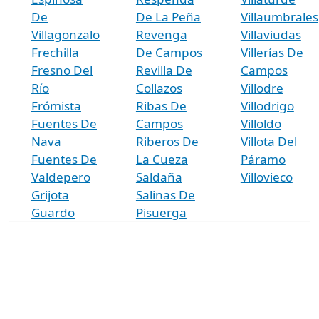
De
De La Peña
Villaumbrales
Villagonzalo
Revenga
Villaviudas
Frechilla
De Campos
Villerías De
Fresno Del
Revilla De
Campos
Río
Collazos
Villodre
Frómista
Ribas De
Villodrigo
Fuentes De
Campos
Villoldo
Nava
Riberos De
Villota Del
Fuentes De
La Cueza
Páramo
Valdepero
Saldaña
Villovieco
Grijota
Salinas De
Guardo
Pisuerga