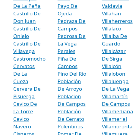
De La Peña
Payo De
Valdavia
Castrillo De
Ojeda
Villahan
Don Juan
Pedraza De
Villaherreros
Castrillo De
Campos
Villalaco
Onielo
Pedrosa De
Villalba De
Castrillo De
La Vega
Guardo
Villavega
Perales
Villalcázar
Castromocho
Piña De
De Sirga
Cervatos
Campos
Villalcón
De La
Pino Del Río
Villalobon
Cueza
Población
Villaluenga
Cervera De
De Arroyo
De La Vega
Pisuerga
Poblacion
Villamartín
Cevico De
De Campos
De Campos
La Torre
Población
Villamediana
Cevico
De Cerrato
Villameriel
Navero
Polentinos
Villamoronta
Cisneros
Pomar De
Villamuera