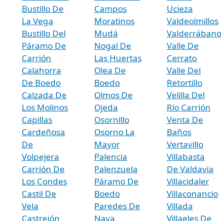
Bustillo De
Campos
Ucieza
La Vega
Moratinos
Valdeolmillos
Bustillo Del
Mudá
Valderrában
Páramo De
Nogal De
Valle De
Carrión
Las Huertas
Cerrato
Calahorra
Olea De
Valle Del
De Boedo
Boedo
Retortillo
Calzada De
Olmos De
Velilla Del
Los Molinos
Ojeda
Río Carrión
Capillas
Osornillo
Venta De
Cardeñosa
Osorno La
Baños
De
Mayor
Vertavillo
Volpejera
Palencia
Villabasta
Carrión De
Palenzuela
De Valdavia
Los Condes
Páramo De
Villacidaler
Castil De
Boedo
Villaconancio
Vela
Paredes De
Villada
Castrejón
Nava
Villaeles De