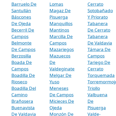
Barruelo De
Lomas
Cerrato
Santullán
Magaz De
Sotobañado
Báscones
Pisuerga
Y Priorato
De Ojeda
Manquillos
Tabanera
Becerril De
Mantinos
De Cerrato
Campos
Marcilla De
Tabanera
Belmonte
Campos
De Valdavia
De Campos
Mazariegos
Támara De
Berzosilla
Mazuecos
Campos
Boada De
De
Tariego De
Campos
Valdeginate
Cerrato
Boadilla De
Melgar De
Torquemada
Rioseco
Yuso
Torremormoj
Boadilla Del
Meneses
Triollo
Camino
De Campos
Valbuena
Brañosera
Micieces De
De
Buenavista
Ojeda
Pisuerga
De Valdavia
Monzón De
Valde-