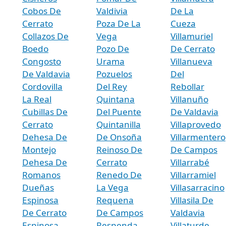
Cobos De
Valdivia
De La
Cerrato
Poza De La
Cueza
Collazos De
Vega
Villamuriel
Boedo
Pozo De
De Cerrato
Congosto
Urama
Villanueva
De Valdavia
Pozuelos
Del
Cordovilla
Del Rey
Rebollar
La Real
Quintana
Villanuño
Cubillas De
Del Puente
De Valdavia
Cerrato
Quintanilla
Villaprovedo
Dehesa De
De Onsoña
Villarmentero
Montejo
Reinoso De
De Campos
Dehesa De
Cerrato
Villarrabé
Romanos
Renedo De
Villarramiel
Dueñas
La Vega
Villasarracino
Espinosa
Requena
Villasila De
De Cerrato
De Campos
Valdavia
Espinosa
Respenda
Villaturde