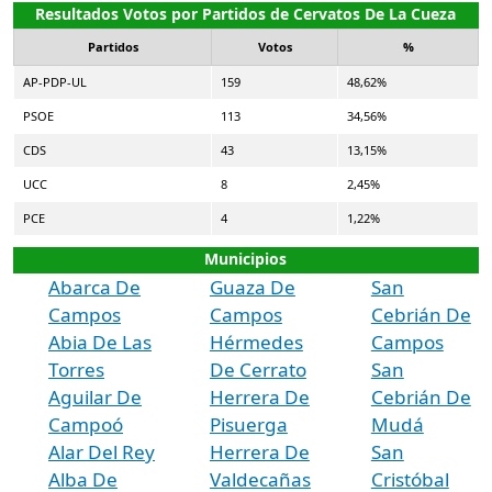
Resultados Votos por Partidos de Cervatos De La Cueza
Partidos
Votos
%
AP-PDP-UL
159
48,62%
PSOE
113
34,56%
CDS
43
13,15%
UCC
8
2,45%
PCE
4
1,22%
Municipios
Abarca De
Guaza De
San
Campos
Campos
Cebrián De
Abia De Las
Hérmedes
Campos
Torres
De Cerrato
San
Aguilar De
Herrera De
Cebrián De
Campoó
Pisuerga
Mudá
Alar Del Rey
Herrera De
San
Alba De
Valdecañas
Cristóbal