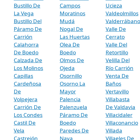
Bustillo De
Campos
Ucieza
La Vega
Moratinos
Valdeolmillos
Bustillo Del
Mudá
Valderrában
Páramo De
Nogal De
Valle De
Carrión
Las Huertas
Cerrato
Calahorra
Olea De
Valle Del
De Boedo
Boedo
Retortillo
Calzada De
Olmos De
Velilla Del
Los Molinos
Ojeda
Río Carrión
Capillas
Osornillo
Venta De
Cardeñosa
Osorno La
Baños
De
Mayor
Vertavillo
Volpejera
Palencia
Villabasta
Carrión De
Palenzuela
De Valdavia
Los Condes
Páramo De
Villacidaler
Castil De
Boedo
Villaconancio
Vela
Paredes De
Villada
Castrejón
Nava
Villaeles De