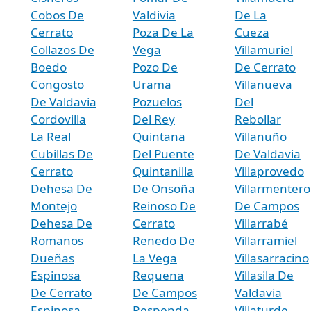
Cobos De
Valdivia
De La
Cerrato
Poza De La
Cueza
Collazos De
Vega
Villamuriel
Boedo
Pozo De
De Cerrato
Congosto
Urama
Villanueva
De Valdavia
Pozuelos
Del
Cordovilla
Del Rey
Rebollar
La Real
Quintana
Villanuño
Cubillas De
Del Puente
De Valdavia
Cerrato
Quintanilla
Villaprovedo
Dehesa De
De Onsoña
Villarmentero
Montejo
Reinoso De
De Campos
Dehesa De
Cerrato
Villarrabé
Romanos
Renedo De
Villarramiel
Dueñas
La Vega
Villasarracino
Espinosa
Requena
Villasila De
De Cerrato
De Campos
Valdavia
Espinosa
Respenda
Villaturde