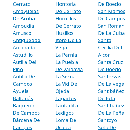
Cerrato
Hontoria
De Boedo
Amayuelas
De Cerrato
San Mamés
De Arriba
Hornillos
De Campos
Ampudia
De Cerrato
San Román
Amusco
Husillos
De La Cuba
Antigüedad
Itero De La
Santa
Arconada
Vega
Cecilia Del
Astudillo
La Pernía
Alcor
Autilla Del
La Puebla
Santa Cruz
Pino
De Valdavia
De Boedo
Autillo De
La Serna
Santervás
Campos
La Vid De
De La Vega
Ayuela
Ojeda
Santibáñez
Baltanás
Lagartos
De Ecla
Baquerín
Lantadilla
Santibáñez
De Campos
Ledigos
De La Peña
Bárcena De
Loma De
Santoyo
Campos
Ucieza
Soto De