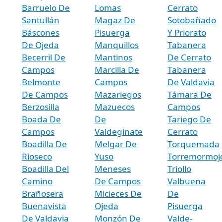
Barruelo De
Lomas
Cerrato
Santullán
Magaz De
Sotobañado
Báscones
Pisuerga
Y Priorato
De Ojeda
Manquillos
Tabanera
Becerril De
Mantinos
De Cerrato
Campos
Marcilla De
Tabanera
Belmonte
Campos
De Valdavia
De Campos
Mazariegos
Támara De
Berzosilla
Mazuecos
Campos
Boada De
De
Tariego De
Campos
Valdeginate
Cerrato
Boadilla De
Melgar De
Torquemada
Rioseco
Yuso
Torremormoj
Boadilla Del
Meneses
Triollo
Camino
De Campos
Valbuena
Brañosera
Micieces De
De
Buenavista
Ojeda
Pisuerga
De Valdavia
Monzón De
Valde-