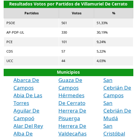
Resultados Votos por Partidos de Villamuriel De Cerrato
Partidos
Votos
%
PSOE
561
51,33%
AP-PDP-UL
330
30,19%
PCE
101
9,24%
CDS
57
5,22%
UCC
44
4,03%
Municipios
Abarca De
Guaza De
San
Campos
Campos
Cebrián De
Abia De Las
Hérmedes
Campos
Torres
De Cerrato
San
Aguilar De
Herrera De
Cebrián De
Campoó
Pisuerga
Mudá
Alar Del Rey
Herrera De
San
Alba De
Valdecañas
Cristóbal