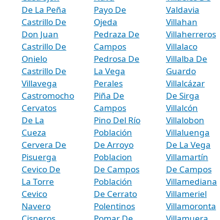
De La Peña
Payo De
Valdavia
Castrillo De
Ojeda
Villahan
Don Juan
Pedraza De
Villaherreros
Castrillo De
Campos
Villalaco
Onielo
Pedrosa De
Villalba De
Castrillo De
La Vega
Guardo
Villavega
Perales
Villalcázar
Castromocho
Piña De
De Sirga
Cervatos
Campos
Villalcón
De La
Pino Del Río
Villalobon
Cueza
Población
Villaluenga
Cervera De
De Arroyo
De La Vega
Pisuerga
Poblacion
Villamartín
Cevico De
De Campos
De Campos
La Torre
Población
Villamediana
Cevico
De Cerrato
Villameriel
Navero
Polentinos
Villamoronta
Cisneros
Pomar De
Villamuera