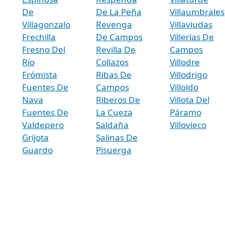
De
De La Peña
Villaumbrales
Villagonzalo
Revenga
Villaviudas
Frechilla
De Campos
Villerías De
Fresno Del
Revilla De
Campos
Río
Collazos
Villodre
Frómista
Ribas De
Villodrigo
Fuentes De
Campos
Villoldo
Nava
Riberos De
Villota Del
Fuentes De
La Cueza
Páramo
Valdepero
Saldaña
Villovieco
Grijota
Salinas De
Guardo
Pisuerga