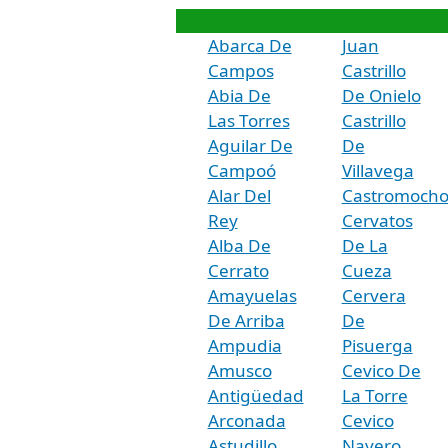
Abarca De
Juan
Campos
Castrillo
Abia De
De Onielo
Las Torres
Castrillo
Aguilar De
De
Campoó
Villavega
Alar Del
Castromoch
Rey
Cervatos
Alba De
De La
Cerrato
Cueza
Amayuelas
Cervera
De Arriba
De
Ampudia
Pisuerga
Amusco
Cevico De
Antigüedad
La Torre
Arconada
Cevico
Astudillo
Navero