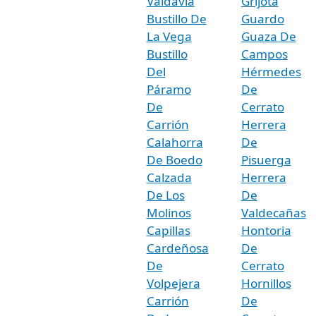
Valdavia
Grijota
Bustillo De
Guardo
La Vega
Guaza De
Bustillo
Campos
Del
Hérmedes
Páramo
De
De
Cerrato
Carrión
Herrera
Calahorra
De
De Boedo
Pisuerga
Calzada
Herrera
De Los
De
Molinos
Valdecañas
Capillas
Hontoria
Cardeñosa
De
De
Cerrato
Volpejera
Hornillos
Carrión
De