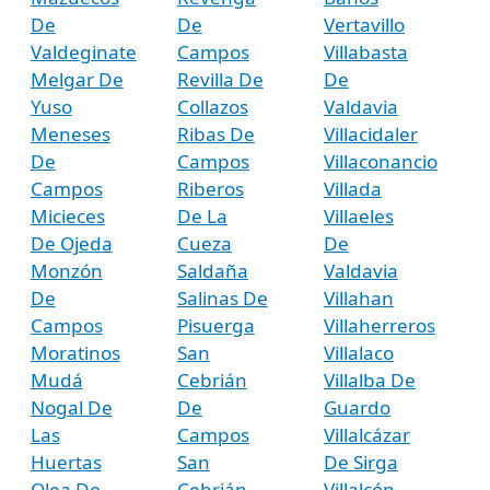
De
De
Vertavillo
Valdeginate
Campos
Villabasta
Melgar De
Revilla De
De
Yuso
Collazos
Valdavia
Meneses
Ribas De
Villacidaler
De
Campos
Villaconancio
Campos
Riberos
Villada
Micieces
De La
Villaeles
De Ojeda
Cueza
De
Monzón
Saldaña
Valdavia
De
Salinas De
Villahan
Campos
Pisuerga
Villaherreros
Moratinos
San
Villalaco
Mudá
Cebrián
Villalba De
Nogal De
De
Guardo
Las
Campos
Villalcázar
Huertas
San
De Sirga
Olea De
Cebrián
Villalcón