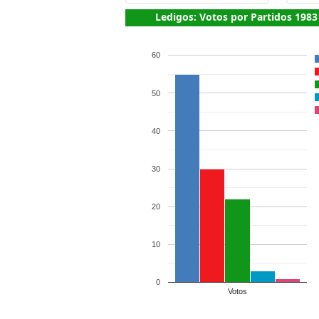
Ledigos: Votos por Partidos 1983
60
50
40
30
20
10
0
Votos