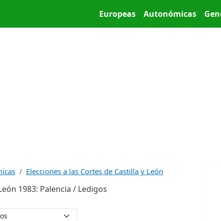
Pasar al contenido principal
Main menu
Europeas
Autonómicas
Gen
micas
Elecciones a las Cortes de Castilla y León
 León 1983: Palencia / Ledigos