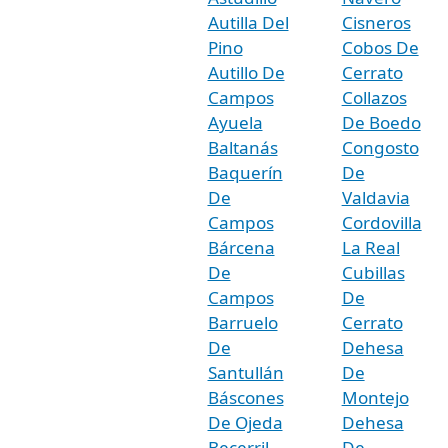
Autilla Del
Cisneros
Pino
Cobos De
Autillo De
Cerrato
Campos
Collazos
Ayuela
De Boedo
Baltanás
Congosto
Baquerín
De
De
Valdavia
Campos
Cordovilla
Bárcena
La Real
De
Cubillas
Campos
De
Barruelo
Cerrato
De
Dehesa
Santullán
De
Báscones
Montejo
De Ojeda
Dehesa
Becerril
De