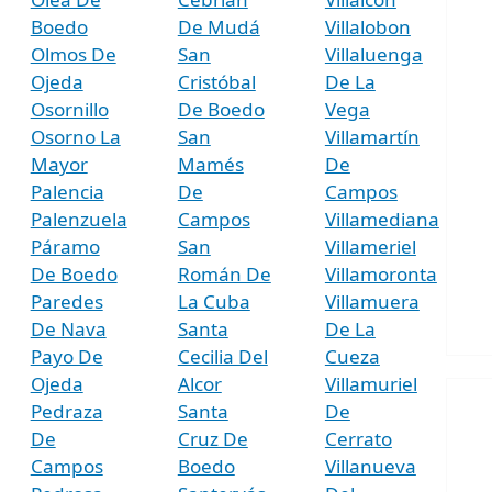
Boedo
De Mudá
Villalobon
Olmos De
San
Villaluenga
Ojeda
Cristóbal
De La
Osornillo
De Boedo
Vega
Osorno La
San
Villamartín
Mayor
Mamés
De
Palencia
De
Campos
Palenzuela
Campos
Villamediana
Páramo
San
Villameriel
De Boedo
Román De
Villamoronta
Paredes
La Cuba
Villamuera
De Nava
Santa
De La
Payo De
Cecilia Del
Cueza
Ojeda
Alcor
Villamuriel
Pedraza
Santa
De
De
Cruz De
Cerrato
Campos
Boedo
Villanueva