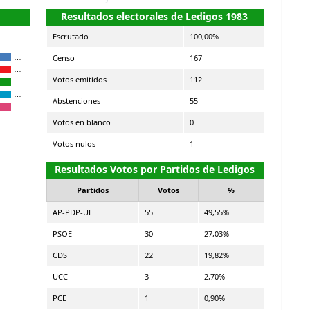
Resultados electorales de Ledigos 1983
Escrutado
100,00%
Censo
167
…
…
Votos emitidos
112
…
…
Abstenciones
55
…
Votos en blanco
0
Votos nulos
1
Resultados Votos por Partidos de Ledigos
Partidos
Votos
%
AP-PDP-UL
55
49,55%
PSOE
30
27,03%
CDS
22
19,82%
UCC
3
2,70%
PCE
1
0,90%