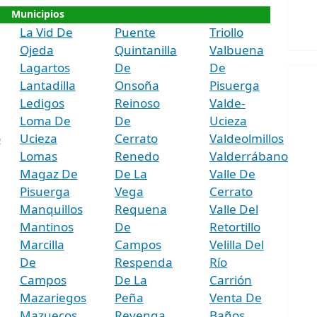
Municipios
La Vid De
Puente
Triollo
Ojeda
Quintanilla
Valbuena
Lagartos
De
De
Lantadilla
Onsoña
Pisuerga
Ledigos
Reinoso
Valde-
Loma De
De
Ucieza
o
Ucieza
Cerrato
Valdeolmillos
Lomas
Renedo
Valderrábano
Magaz De
De La
Valle De
Pisuerga
Vega
Cerrato
Manquillos
Requena
Valle Del
Mantinos
De
Retortillo
Marcilla
Campos
Velilla Del
De
Respenda
Río
Campos
De La
Carrión
Mazariegos
Peña
Venta De
Mazuecos
Revenga
Baños