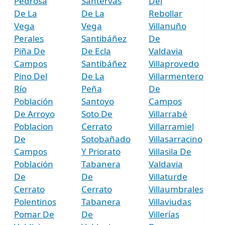
Pedrosa
Santervás
Del
De La
De La
Rebollar
Vega
Vega
Villanuño
Perales
Santibáñez
De
Piña De
De Ecla
Valdavia
Campos
Santibáñez
Villaprovedo
Pino Del
De La
Villarmentero
Río
Peña
De
Población
Santoyo
Campos
De Arroyo
Soto De
Villarrabé
Poblacion
Cerrato
Villarramiel
De
Sotobañado
Villasarracino
Campos
Y Priorato
Villasila De
Población
Tabanera
Valdavia
De
De
Villaturde
Cerrato
Cerrato
Villaumbrales
Polentinos
Tabanera
Villaviudas
Pomar De
De
Villerías