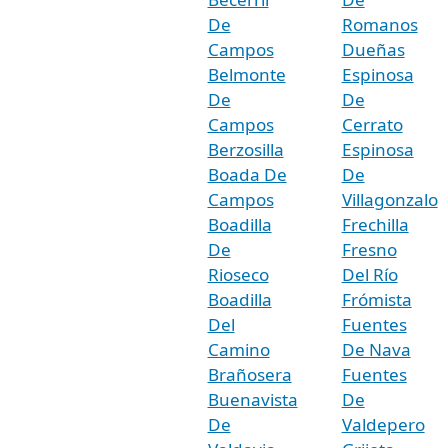
De
Romanos
Campos
Dueñas
Belmonte
Espinosa
De
De
Campos
Cerrato
Berzosilla
Espinosa
Boada De
De
Campos
Villagonzalo
Boadilla
Frechilla
De
Fresno
Rioseco
Del Río
Boadilla
Frómista
Del
Fuentes
Camino
De Nava
Brañosera
Fuentes
Buenavista
De
De
Valdepero