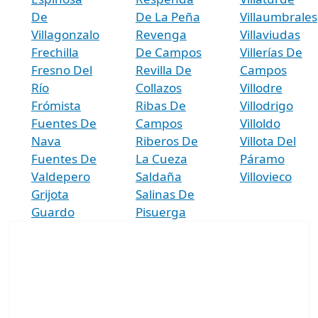
De
De La Peña
Villaumbrales
Villagonzalo
Revenga
Villaviudas
Frechilla
De Campos
Villerías De
Fresno Del
Revilla De
Campos
Río
Collazos
Villodre
Frómista
Ribas De
Villodrigo
Fuentes De
Campos
Villoldo
Nava
Riberos De
Villota Del
Fuentes De
La Cueza
Páramo
Valdepero
Saldaña
Villovieco
Grijota
Salinas De
Guardo
Pisuerga