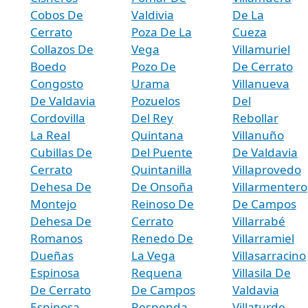
Cobos De
Valdivia
De La
Cerrato
Poza De La
Cueza
Collazos De
Vega
Villamuriel
Boedo
Pozo De
De Cerrato
Congosto
Urama
Villanueva
De Valdavia
Pozuelos
Del
Cordovilla
Del Rey
Rebollar
La Real
Quintana
Villanuño
Cubillas De
Del Puente
De Valdavia
Cerrato
Quintanilla
Villaprovedo
Dehesa De
De Onsoña
Villarmentero
Montejo
Reinoso De
De Campos
Dehesa De
Cerrato
Villarrabé
Romanos
Renedo De
Villarramiel
Dueñas
La Vega
Villasarracino
Espinosa
Requena
Villasila De
De Cerrato
De Campos
Valdavia
Espinosa
Respenda
Villaturde