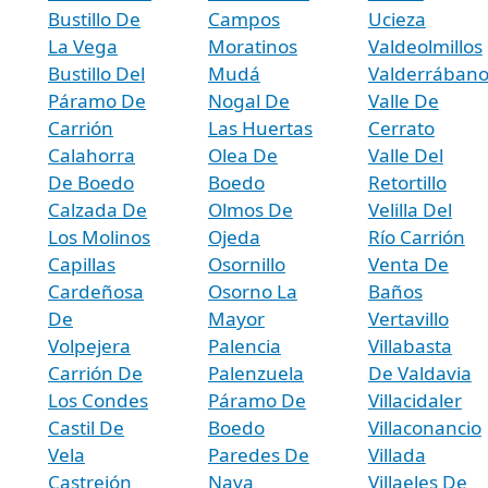
Bustillo De
Campos
Ucieza
La Vega
Moratinos
Valdeolmillos
Bustillo Del
Mudá
Valderrában
Páramo De
Nogal De
Valle De
Carrión
Las Huertas
Cerrato
Calahorra
Olea De
Valle Del
De Boedo
Boedo
Retortillo
Calzada De
Olmos De
Velilla Del
Los Molinos
Ojeda
Río Carrión
Capillas
Osornillo
Venta De
Cardeñosa
Osorno La
Baños
De
Mayor
Vertavillo
Volpejera
Palencia
Villabasta
Carrión De
Palenzuela
De Valdavia
Los Condes
Páramo De
Villacidaler
Castil De
Boedo
Villaconancio
Vela
Paredes De
Villada
Castrejón
Nava
Villaeles De