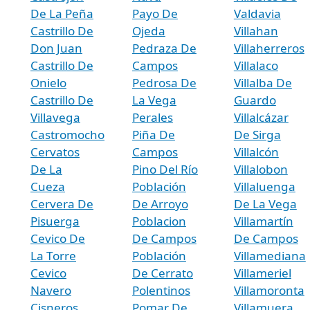
De La Peña
Payo De
Valdavia
Castrillo De
Ojeda
Villahan
Don Juan
Pedraza De
Villaherreros
Castrillo De
Campos
Villalaco
Onielo
Pedrosa De
Villalba De
Castrillo De
La Vega
Guardo
Villavega
Perales
Villalcázar
Castromocho
Piña De
De Sirga
Cervatos
Campos
Villalcón
De La
Pino Del Río
Villalobon
Cueza
Población
Villaluenga
Cervera De
De Arroyo
De La Vega
Pisuerga
Poblacion
Villamartín
Cevico De
De Campos
De Campos
La Torre
Población
Villamediana
Cevico
De Cerrato
Villameriel
Navero
Polentinos
Villamoronta
Cisneros
Pomar De
Villamuera