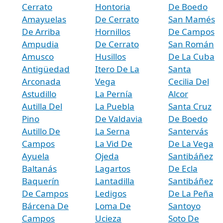
Cerrato
Hontoria
De Boedo
Amayuelas
De Cerrato
San Mamés
De Arriba
Hornillos
De Campos
Ampudia
De Cerrato
San Román
Amusco
Husillos
De La Cuba
Antigüedad
Itero De La
Santa
Arconada
Vega
Cecilia Del
Astudillo
La Pernía
Alcor
Autilla Del
La Puebla
Santa Cruz
Pino
De Valdavia
De Boedo
Autillo De
La Serna
Santervás
Campos
La Vid De
De La Vega
Ayuela
Ojeda
Santibáñez
Baltanás
Lagartos
De Ecla
Baquerín
Lantadilla
Santibáñez
De Campos
Ledigos
De La Peña
Bárcena De
Loma De
Santoyo
Campos
Ucieza
Soto De