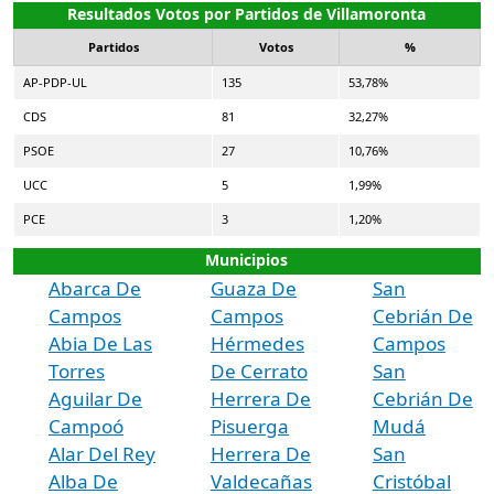
Resultados Votos por Partidos de Villamoronta
Partidos
Votos
%
AP-PDP-UL
135
53,78%
CDS
81
32,27%
PSOE
27
10,76%
UCC
5
1,99%
PCE
3
1,20%
Municipios
Abarca De
Guaza De
San
Campos
Campos
Cebrián De
Abia De Las
Hérmedes
Campos
Torres
De Cerrato
San
Aguilar De
Herrera De
Cebrián De
Campoó
Pisuerga
Mudá
Alar Del Rey
Herrera De
San
Alba De
Valdecañas
Cristóbal