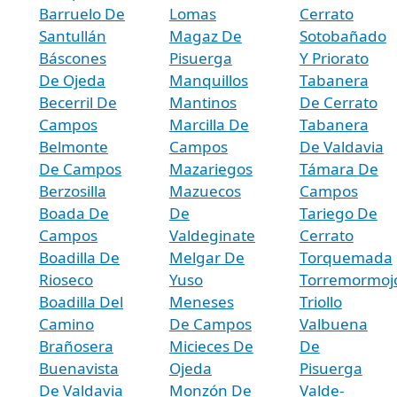
Barruelo De
Lomas
Cerrato
Santullán
Magaz De
Sotobañado
Báscones
Pisuerga
Y Priorato
De Ojeda
Manquillos
Tabanera
Becerril De
Mantinos
De Cerrato
Campos
Marcilla De
Tabanera
Belmonte
Campos
De Valdavia
De Campos
Mazariegos
Támara De
Berzosilla
Mazuecos
Campos
Boada De
De
Tariego De
Campos
Valdeginate
Cerrato
Boadilla De
Melgar De
Torquemada
Rioseco
Yuso
Torremormoj
Boadilla Del
Meneses
Triollo
Camino
De Campos
Valbuena
Brañosera
Micieces De
De
Buenavista
Ojeda
Pisuerga
De Valdavia
Monzón De
Valde-