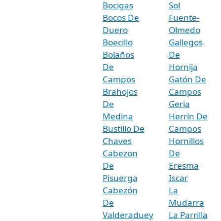
Bocigas
Sol
Bocos De
Fuente-
Duero
Olmedo
Boecillo
Gallegos
Bolaños
De
De
Hornija
Campos
Gatón De
Brahojos
Campos
De
Geria
Medina
Herrín De
Bustillo De
Campos
Chaves
Hornillos
Cabezon
De
De
Eresma
Pisuerga
Iscar
Cabezón
La
De
Mudarra
Valderaduey
La Parrilla