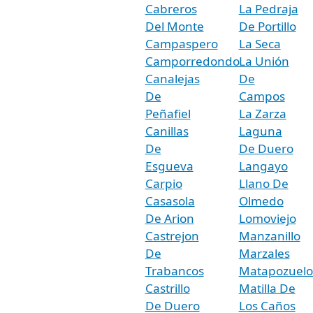
Cabreros
La Pedraja
Del Monte
De Portillo
Campaspero
La Seca
Camporredondo
La Unión
Canalejas
De
De
Campos
Peñafiel
La Zarza
Canillas
Laguna
De
De Duero
Esgueva
Langayo
Carpio
Llano De
Casasola
Olmedo
De Arion
Lomoviejo
Castrejon
Manzanillo
De
Marzales
Trabancos
Matapozuelo
Castrillo
Matilla De
De Duero
Los Caños