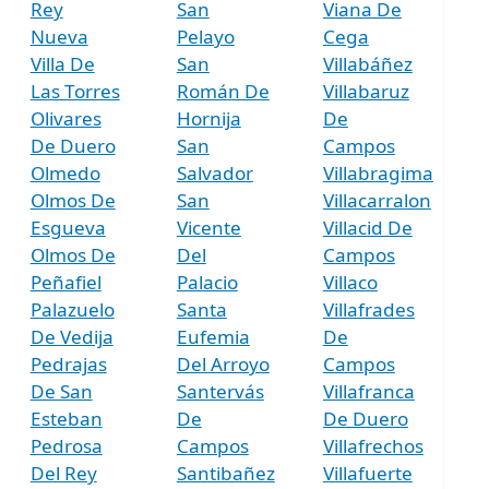
Rey
San
Viana De
Nueva
Pelayo
Cega
Villa De
San
Villabáñez
Las Torres
Román De
Villabaruz
Olivares
Hornija
De
De Duero
San
Campos
Olmedo
Salvador
Villabragima
Olmos De
San
Villacarralon
Esgueva
Vicente
Villacid De
Olmos De
Del
Campos
Peñafiel
Palacio
Villaco
Palazuelo
Santa
Villafrades
De Vedija
Eufemia
De
Pedrajas
Del Arroyo
Campos
De San
Santervás
Villafranca
Esteban
De
De Duero
Pedrosa
Campos
Villafrechos
Del Rey
Santibañez
Villafuerte