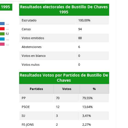
 1995
Resultados electorales de Bustillo De Chaves
1995
Escrutado
100,00%
…
Censo
94
…
IU
Votos emitidos
88
…
…
Abstenciones
6
Votos en blanco
0
Votos nulos
0
Resultados Votos por Partidos de Bustillo De
Chaves
Partidos
Votos
%
PP
70
79,55%
PSOE
12
13,64%
IU
3
3,41%
FE-JONS
2
2,27%