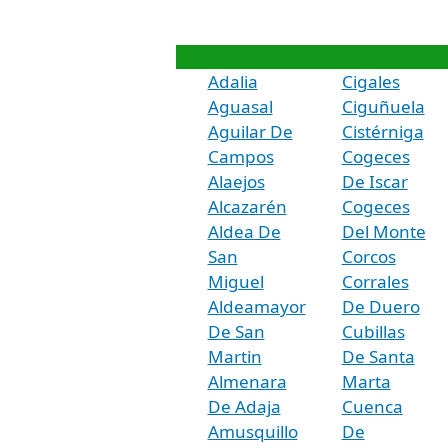
Adalia
Cigales
Aguasal
Ciguñuela
Aguilar De
Cistérniga
Campos
Cogeces
Alaejos
De Iscar
Alcazarén
Cogeces
Aldea De
Del Monte
San
Corcos
Miguel
Corrales
Aldeamayor
De Duero
De San
Cubillas
Martin
De Santa
Almenara
Marta
De Adaja
Cuenca
Amusquillo
De