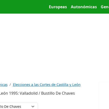
Pasar al contenido principal
Main menu
Europeas
Autonómicas
Gen
micas
Elecciones a las Cortes de Castilla y León
 León 1995: Valladolid / Bustillo De Chaves