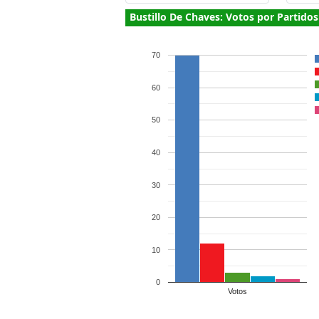
Bustillo De Chaves: Votos por Partidos
70
60
50
40
30
20
10
0
Votos