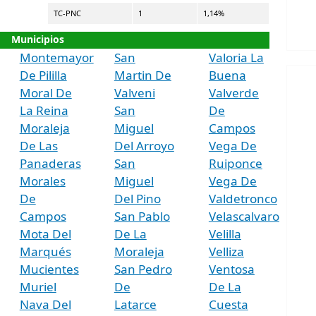
TC-PNC
1
1,14%
Municipios
Montemayor
San
Valoria La
De Pililla
Martin De
Buena
Moral De
Valveni
Valverde
La Reina
San
De
Moraleja
Miguel
Campos
De Las
Del Arroyo
Vega De
Panaderas
San
Ruiponce
Morales
Miguel
Vega De
De
Del Pino
Valdetronco
Campos
San Pablo
Velascalvaro
Mota Del
De La
Velilla
Marqués
Moraleja
Velliza
Mucientes
San Pedro
Ventosa
Muriel
De
De La
Nava Del
Latarce
Cuesta