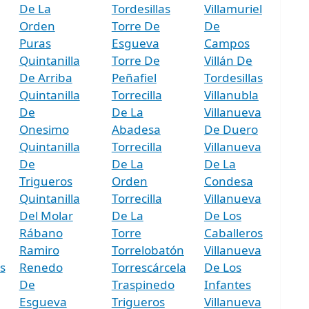
De La
Tordesillas
Villamuriel
Orden
Torre De
De
Puras
Esgueva
Campos
Quintanilla
Torre De
Villán De
De Arriba
Peñafiel
Tordesillas
Quintanilla
Torrecilla
Villanubla
De
De La
Villanueva
Onesimo
Abadesa
De Duero
Quintanilla
Torrecilla
Villanueva
De
De La
De La
Trigueros
Orden
Condesa
Quintanilla
Torrecilla
Villanueva
Del Molar
De La
De Los
Rábano
Torre
Caballeros
Ramiro
Torrelobatón
Villanueva
s
Renedo
Torrescárcela
De Los
De
Traspinedo
Infantes
Esgueva
Trigueros
Villanueva