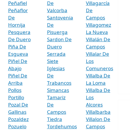
Peñafiel
De
Villagarcía
Peñaflor
Valcorba
De
De
Santovenia
Campos
Hornija
De
Villagomez
Pesquera
Pisuerga
La Nueva
De Duero
Sardon De
Villalán De
Piña De
Duero
Campos
Esgueva
Serrada
Villalar De
Piñel De
Siete
Los
Abajo
Iglesias
Comuneros
Piñel De
De
Villalba De
Arriba
Trabancos
La Loma
Pollos
Simancas
Villalba De
Portillo
Tamariz
Los
Pozal De
De
Alcores
Gallinas
Campos
Villalbarba
Pozaldez
Tiedra
Villalon De
Pozuelo
Tordehumos
Campos