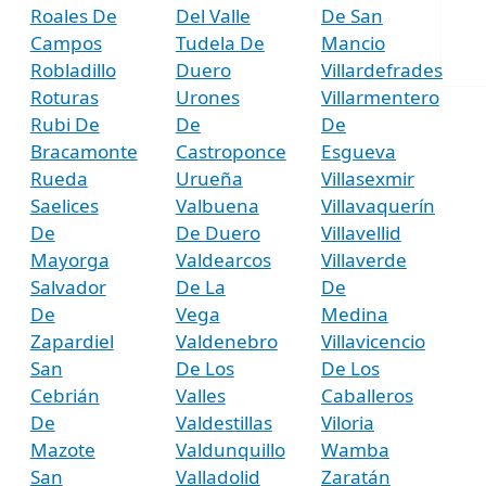
Roales De
Del Valle
De San
Campos
Tudela De
Mancio
Robladillo
Duero
Villardefrades
Roturas
Urones
Villarmentero
Rubi De
De
De
Bracamonte
Castroponce
Esgueva
Rueda
Urueña
Villasexmir
Saelices
Valbuena
Villavaquerín
De
De Duero
Villavellid
Mayorga
Valdearcos
Villaverde
Salvador
De La
De
De
Vega
Medina
Zapardiel
Valdenebro
Villavicencio
San
De Los
De Los
Cebrián
Valles
Caballeros
De
Valdestillas
Viloria
Mazote
Valdunquillo
Wamba
San
Valladolid
Zaratán