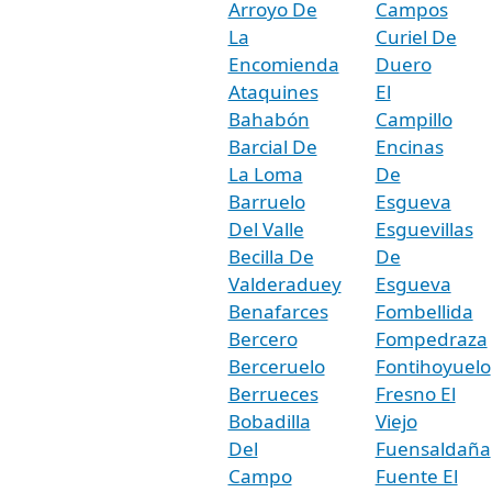
Arroyo De
Campos
La
Curiel De
Encomienda
Duero
Ataquines
El
Bahabón
Campillo
Barcial De
Encinas
La Loma
De
Barruelo
Esgueva
Del Valle
Esguevillas
Becilla De
De
Valderaduey
Esgueva
Benafarces
Fombellida
Bercero
Fompedraza
Berceruelo
Fontihoyuelo
Berrueces
Fresno El
Bobadilla
Viejo
Del
Fuensaldaña
Campo
Fuente El