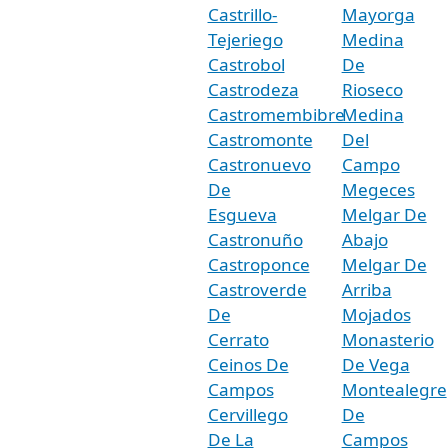
Castrillo-
Mayorga
Tejeriego
Medina
Castrobol
De
Castrodeza
Rioseco
Castromembibre
Medina
Castromonte
Del
Castronuevo
Campo
De
Megeces
Esgueva
Melgar De
Castronuño
Abajo
Castroponce
Melgar De
Castroverde
Arriba
De
Mojados
Cerrato
Monasterio
Ceinos De
De Vega
Campos
Montealegre
Cervillego
De
De La
Campos