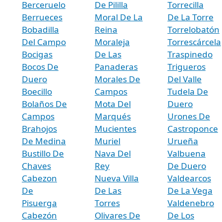
Berceruelo
De Pililla
Torrecilla
Berrueces
Moral De La
De La Torre
Bobadilla
Reina
Torrelobatón
Del Campo
Moraleja
Torrescárcela
Bocigas
De Las
Traspinedo
Bocos De
Panaderas
Trigueros
Duero
Morales De
Del Valle
Boecillo
Campos
Tudela De
Bolaños De
Mota Del
Duero
Campos
Marqués
Urones De
Brahojos
Mucientes
Castroponce
De Medina
Muriel
Urueña
Bustillo De
Nava Del
Valbuena
Chaves
Rey
De Duero
Cabezon
Nueva Villa
Valdearcos
De
De Las
De La Vega
Pisuerga
Torres
Valdenebro
Cabezón
Olivares De
De Los