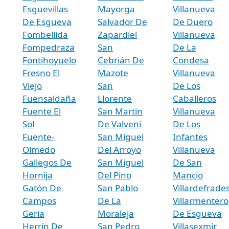
Esguevillas
Mayorga
Villanueva
De Esgueva
Salvador De
De Duero
Fombellida
Zapardiel
Villanueva
Fompedraza
San
De La
Fontihoyuelo
Cebrián De
Condesa
Fresno El
Mazote
Villanueva
Viejo
San
De Los
Fuensaldaña
Llorente
Caballeros
Fuente El
San Martin
Villanueva
Sol
De Valveni
De Los
Fuente-
San Miguel
Infantes
Olmedo
Del Arroyo
Villanueva
Gallegos De
San Miguel
De San
Hornija
Del Pino
Mancio
Gatón De
San Pablo
Villardefrade
Campos
De La
Villarmentero
Geria
Moraleja
De Esgueva
Herrín De
San Pedro
Villasexmir