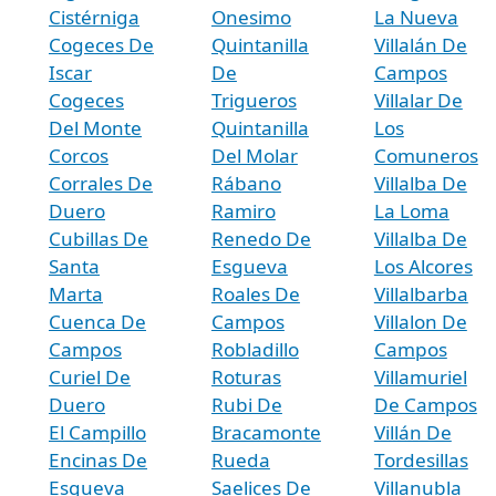
Cistérniga
Onesimo
La Nueva
Cogeces De
Quintanilla
Villalán De
Iscar
De
Campos
Cogeces
Trigueros
Villalar De
Del Monte
Quintanilla
Los
Corcos
Del Molar
Comuneros
Corrales De
Rábano
Villalba De
Duero
Ramiro
La Loma
Cubillas De
Renedo De
Villalba De
Santa
Esgueva
Los Alcores
Marta
Roales De
Villalbarba
Cuenca De
Campos
Villalon De
Campos
Robladillo
Campos
Curiel De
Roturas
Villamuriel
Duero
Rubi De
De Campos
El Campillo
Bracamonte
Villán De
Encinas De
Rueda
Tordesillas
Esgueva
Saelices De
Villanubla