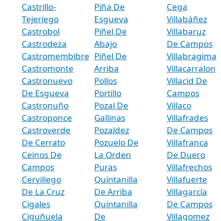
Castrillo-
Piña De
Cega
Tejeriego
Esgueva
Villabáñez
Castrobol
Piñel De
Villabaruz
Castrodeza
Abajo
De Campos
Castromembibre
Piñel De
Villabragima
Castromonte
Arriba
Villacarralon
Castronuevo
Pollos
Villacid De
De Esgueva
Portillo
Campos
Castronuño
Pozal De
Villaco
Castroponce
Gallinas
Villafrades
Castroverde
Pozaldez
De Campos
De Cerrato
Pozuelo De
Villafranca
Ceinos De
La Orden
De Duero
Campos
Puras
Villafrechos
Cervillego
Quintanilla
Villafuerte
De La Cruz
De Arriba
Villagarcía
Cigales
Quintanilla
De Campos
Ciguñuela
De
Villagomez