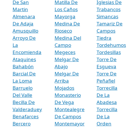
De San
Matilla De
Iglesias De
Martin
Los Caños
Trabancos
Almenara
Mayorga
Simancas
De Adaja
Medina De
Tamariz De
Amusquillo
Rioseco
Campos
Arroyo De
Medina Del
Tiedra
La
Campo
Tordehumos
Encomienda
Megeces
Tordesillas
Ataquines
Melgar De
Torre De
Bahabón
Abajo
Esgueva
Barcial De
Melgar De
Torre De
La Loma
Arriba
Peñafiel
Barruelo
Mojados
Torrecilla
Del Valle
Monasterio
De La
Becilla De
De Vega
Abadesa
Valderaduey
Montealegre
Torrecilla
Benafarces
De Campos
De La
Bercero
Montemayor
Orden