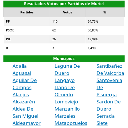
Resultados Votos por Partidos de Muriel
Partidos
Votos
%
PP
110
54,73%
PSOE
62
30,85%
PIE
26
12,94%
IU
3
1,49%
Municipios
Adalia
Laguna De
Santibañez
Aguasal
Duero
De Valcorba
Aguilar De
Langayo
Santovenia
Campos
Llano De
De
Alaejos
Olmedo
Pisuerga
Alcazarén
Lomoviejo
Sardon De
Aldea De
Manzanillo
Duero
San Miguel
Marzales
Serrada
Aldeamayor
Matapozuelos
Siete