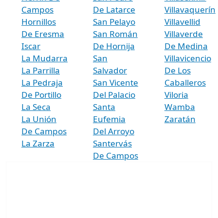
Campos
De Latarce
Villavaquerín
Hornillos
San Pelayo
Villavellid
De Eresma
San Román
Villaverde
Iscar
De Hornija
De Medina
La Mudarra
San
Villavicencio
La Parrilla
Salvador
De Los
La Pedraja
San Vicente
Caballeros
De Portillo
Del Palacio
Viloria
La Seca
Santa
Wamba
La Unión
Eufemia
Zaratán
De Campos
Del Arroyo
La Zarza
Santervás
De Campos