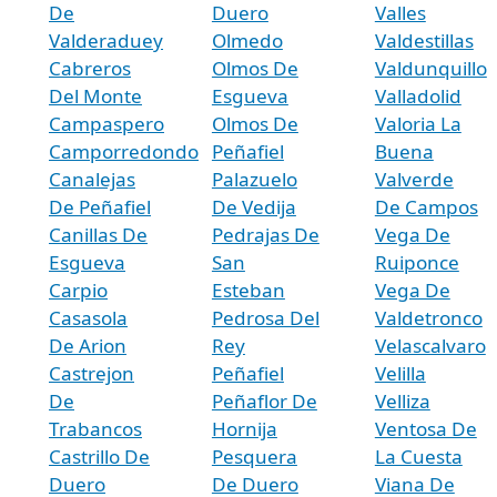
De
Duero
Valles
Valderaduey
Olmedo
Valdestillas
Cabreros
Olmos De
Valdunquillo
Del Monte
Esgueva
Valladolid
Campaspero
Olmos De
Valoria La
Camporredondo
Peñafiel
Buena
Canalejas
Palazuelo
Valverde
De Peñafiel
De Vedija
De Campos
Canillas De
Pedrajas De
Vega De
Esgueva
San
Ruiponce
Carpio
Esteban
Vega De
Casasola
Pedrosa Del
Valdetronco
De Arion
Rey
Velascalvaro
Castrejon
Peñafiel
Velilla
De
Peñaflor De
Velliza
Trabancos
Hornija
Ventosa De
Castrillo De
Pesquera
La Cuesta
Duero
De Duero
Viana De