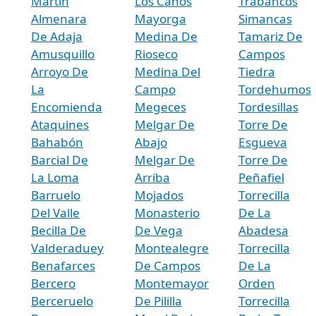
Martin
Los Caños
Trabancos
Almenara
Mayorga
Simancas
De Adaja
Medina De
Tamariz De
Amusquillo
Rioseco
Campos
Arroyo De
Medina Del
Tiedra
La
Campo
Tordehumos
Encomienda
Megeces
Tordesillas
Ataquines
Melgar De
Torre De
Bahabón
Abajo
Esgueva
Barcial De
Melgar De
Torre De
La Loma
Arriba
Peñafiel
Barruelo
Mojados
Torrecilla
Del Valle
Monasterio
De La
Becilla De
De Vega
Abadesa
Valderaduey
Montealegre
Torrecilla
Benafarces
De Campos
De La
Bercero
Montemayor
Orden
Berceruelo
De Pililla
Torrecilla