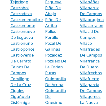
Tejeriego
Esgueva
Villabáñez
Castrobol
Piñel De
Villabaruz
Castrodeza
Abajo
De Campos
Castromembibre
Piñel De
Villabragima
Castromonte
Arriba
Villacarralon
Castronuevo
Pollos
Villacid De
De Esgueva
Portillo
Campos
Castronuño
Pozal De
Villaco
Castroponce
Gallinas
Villafrades
Castroverde
Pozaldez
De Campos
De Cerrato
Pozuelo De
Villafranca
Ceinos De
La Orden
De Duero
Campos
Puras
Villafrechos
Cervillego
Quintanilla
Villafuerte
De La Cruz
De Arriba
Villagarcía
Cigales
Quintanilla
De Campos
Ciguñuela
De
Villagomez
Cistérniga
Onesimo
La Nueva