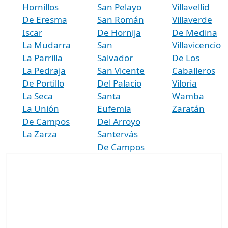
Hornillos
San Pelayo
Villavellid
De Eresma
San Román
Villaverde
Iscar
De Hornija
De Medina
La Mudarra
San
Villavicencio
La Parrilla
Salvador
De Los
La Pedraja
San Vicente
Caballeros
De Portillo
Del Palacio
Viloria
La Seca
Santa
Wamba
La Unión
Eufemia
Zaratán
De Campos
Del Arroyo
La Zarza
Santervás
De Campos