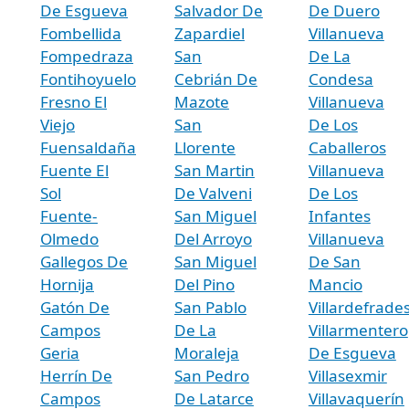
De Esgueva
Salvador De
De Duero
Fombellida
Zapardiel
Villanueva
Fompedraza
San
De La
Fontihoyuelo
Cebrián De
Condesa
Fresno El
Mazote
Villanueva
Viejo
San
De Los
Fuensaldaña
Llorente
Caballeros
Fuente El
San Martin
Villanueva
Sol
De Valveni
De Los
Fuente-
San Miguel
Infantes
Olmedo
Del Arroyo
Villanueva
Gallegos De
San Miguel
De San
Hornija
Del Pino
Mancio
Gatón De
San Pablo
Villardefrade
Campos
De La
Villarmentero
Geria
Moraleja
De Esgueva
Herrín De
San Pedro
Villasexmir
Campos
De Latarce
Villavaquerín