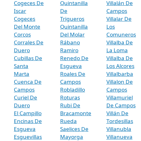
Cogeces De
Quintanilla
Villalán De
Iscar
De
Campos
Cogeces
Trigueros
Villalar De
Del Monte
Quintanilla
Los
Corcos
Del Molar
Comuneros
Corrales De
Rábano
Villalba De
Duero
Ramiro
La Loma
Cubillas De
Renedo De
Villalba De
Santa
Esgueva
Los Alcores
Marta
Roales De
Villalbarba
Cuenca De
Campos
Villalon De
Campos
Robladillo
Campos
Curiel De
Roturas
Villamuriel
Duero
Rubi De
De Campos
El Campillo
Bracamonte
Villán De
Encinas De
Rueda
Tordesillas
Esgueva
Saelices De
Villanubla
Esguevillas
Mayorga
Villanueva