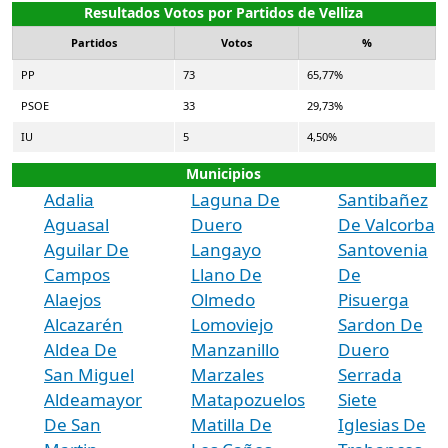
Resultados Votos por Partidos de Velliza
Partidos
Votos
%
PP
73
65,77%
PSOE
33
29,73%
IU
5
4,50%
Municipios
Adalia
Laguna De
Santibañez
Aguasal
Duero
De Valcorba
Aguilar De
Langayo
Santovenia
Campos
Llano De
De
Alaejos
Olmedo
Pisuerga
Alcazarén
Lomoviejo
Sardon De
Aldea De
Manzanillo
Duero
San Miguel
Marzales
Serrada
Aldeamayor
Matapozuelos
Siete
De San
Matilla De
Iglesias De