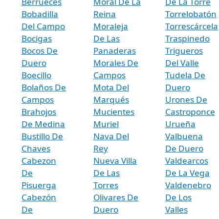
Berrueces
Moral De La
De La Torre
Bobadilla
Reina
Torrelobatón
Del Campo
Moraleja
Torrescárcela
Bocigas
De Las
Traspinedo
Bocos De
Panaderas
Trigueros
Duero
Morales De
Del Valle
Boecillo
Campos
Tudela De
Bolaños De
Mota Del
Duero
Campos
Marqués
Urones De
Brahojos
Mucientes
Castroponce
De Medina
Muriel
Urueña
Bustillo De
Nava Del
Valbuena
Chaves
Rey
De Duero
Cabezon
Nueva Villa
Valdearcos
De
De Las
De La Vega
Pisuerga
Torres
Valdenebro
Cabezón
Olivares De
De Los
De
Duero
Valles