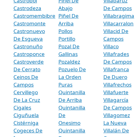
Castrobol
Piñel De
Villabaruz
Castrodeza
Abajo
De Campos
Castromembibre
Piñel De
Villabragima
Castromonte
Arriba
Villacarralon
Castronuevo
Pollos
Villacid De
De Esgueva
Portillo
Campos
Castronuño
Pozal De
Villaco
Castroponce
Gallinas
Villafrades
Castroverde
Pozaldez
De Campos
De Cerrato
Pozuelo De
Villafranca
Ceinos De
La Orden
De Duero
Campos
Puras
Villafrechos
Cervillego
Quintanilla
Villafuerte
De La Cruz
De Arriba
Villagarcía
Cigales
Quintanilla
De Campos
Ciguñuela
De
Villagomez
Cistérniga
Onesimo
La Nueva
Cogeces De
Quintanilla
Villalán De