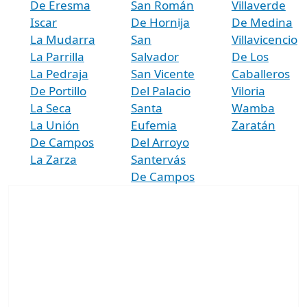
De Eresma
San Román
Villaverde
Iscar
De Hornija
De Medina
La Mudarra
San
Villavicencio
La Parrilla
Salvador
De Los
La Pedraja
San Vicente
Caballeros
De Portillo
Del Palacio
Viloria
La Seca
Santa
Wamba
La Unión
Eufemia
Zaratán
De Campos
Del Arroyo
La Zarza
Santervás
De Campos