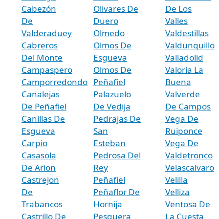
Cabezón
Olivares De
De Los
De
Duero
Valles
Valderaduey
Olmedo
Valdestillas
Cabreros
Olmos De
Valdunquillo
Del Monte
Esgueva
Valladolid
Campaspero
Olmos De
Valoria La
Camporredondo
Peñafiel
Buena
Canalejas
Palazuelo
Valverde
De Peñafiel
De Vedija
De Campos
Canillas De
Pedrajas De
Vega De
Esgueva
San
Ruiponce
Carpio
Esteban
Vega De
Casasola
Pedrosa Del
Valdetronco
De Arion
Rey
Velascalvaro
Castrejon
Peñafiel
Velilla
De
Peñaflor De
Velliza
Trabancos
Hornija
Ventosa De
Castrillo De
Pesquera
La Cuesta