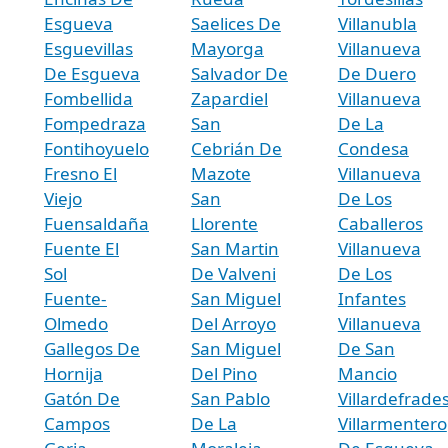
Esgueva
Saelices De
Villanubla
Esguevillas
Mayorga
Villanueva
De Esgueva
Salvador De
De Duero
Fombellida
Zapardiel
Villanueva
Fompedraza
San
De La
Fontihoyuelo
Cebrián De
Condesa
Fresno El
Mazote
Villanueva
Viejo
San
De Los
Fuensaldaña
Llorente
Caballeros
Fuente El
San Martin
Villanueva
Sol
De Valveni
De Los
Fuente-
San Miguel
Infantes
Olmedo
Del Arroyo
Villanueva
Gallegos De
San Miguel
De San
Hornija
Del Pino
Mancio
Gatón De
San Pablo
Villardefrade
Campos
De La
Villarmentero