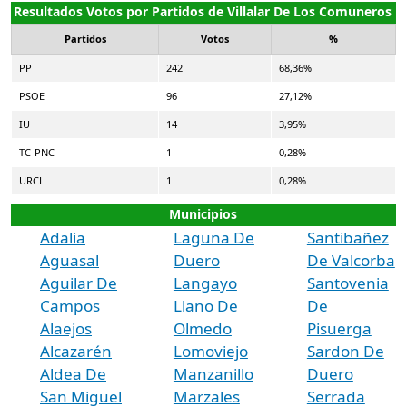
Resultados Votos por Partidos de Villalar De Los Comuneros
Partidos
Votos
%
PP
242
68,36%
PSOE
96
27,12%
IU
14
3,95%
TC-PNC
1
0,28%
URCL
1
0,28%
Municipios
Adalia
Laguna De
Santibañez
Aguasal
Duero
De Valcorba
Aguilar De
Langayo
Santovenia
Campos
Llano De
De
Alaejos
Olmedo
Pisuerga
Alcazarén
Lomoviejo
Sardon De
Aldea De
Manzanillo
Duero
San Miguel
Marzales
Serrada