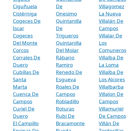
Ciguñuela
De
Villagomez
Cistérniga
Onesimo
La Nueva
Cogeces De
Quintanilla
Villalán De
Iscar
De
Campos
Cogeces
Trigueros
Villalar De
Del Monte
Quintanilla
Los
Corcos
Del Molar
Comuneros
Corrales De
Rábano
Villalba De
Duero
Ramiro
La Loma
Cubillas De
Renedo De
Villalba De
Santa
Esgueva
Los Alcores
Marta
Roales De
Villalbarba
Cuenca De
Campos
Villalon De
Campos
Robladillo
Campos
Curiel De
Roturas
Villamuriel
Duero
Rubi De
De Campos
El Campillo
Bracamonte
Villán De
Encinas De
Rueda
Tordesillas