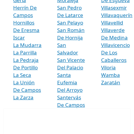
Geria
Moraleja
De Esgueva
Herrín De
San Pedro
Villasexmir
Campos
De Latarce
Villavaquerín
Hornillos
San Pelayo
Villavellid
De Eresma
San Román
Villaverde
Iscar
De Hornija
De Medina
La Mudarra
San
Villavicencio
La Parrilla
Salvador
De Los
La Pedraja
San Vicente
Caballeros
De Portillo
Del Palacio
Viloria
La Seca
Santa
Wamba
La Unión
Eufemia
Zaratán
De Campos
Del Arroyo
La Zarza
Santervás
De Campos