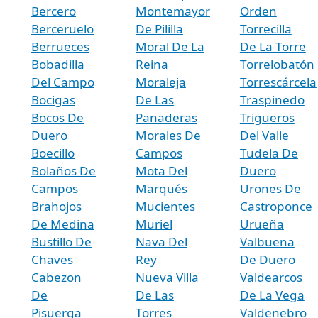
Bercero
Montemayor
Orden
Berceruelo
De Pililla
Torrecilla
Berrueces
Moral De La
De La Torre
Bobadilla
Reina
Torrelobatón
Del Campo
Moraleja
Torrescárcela
Bocigas
De Las
Traspinedo
Bocos De
Panaderas
Trigueros
Duero
Morales De
Del Valle
Boecillo
Campos
Tudela De
Bolaños De
Mota Del
Duero
Campos
Marqués
Urones De
Brahojos
Mucientes
Castroponce
De Medina
Muriel
Urueña
Bustillo De
Nava Del
Valbuena
Chaves
Rey
De Duero
Cabezon
Nueva Villa
Valdearcos
De
De Las
De La Vega
Pisuerga
Torres
Valdenebro