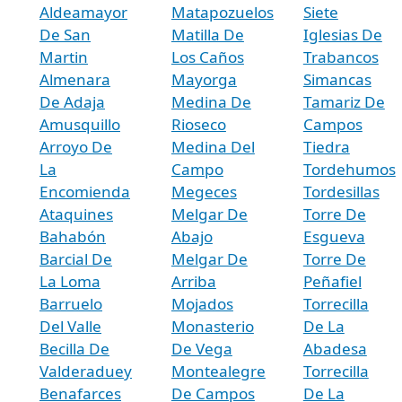
Aldeamayor
Matapozuelos
Siete
De San
Matilla De
Iglesias De
Martin
Los Caños
Trabancos
Almenara
Mayorga
Simancas
De Adaja
Medina De
Tamariz De
Amusquillo
Rioseco
Campos
Arroyo De
Medina Del
Tiedra
La
Campo
Tordehumos
Encomienda
Megeces
Tordesillas
Ataquines
Melgar De
Torre De
Bahabón
Abajo
Esgueva
Barcial De
Melgar De
Torre De
La Loma
Arriba
Peñafiel
Barruelo
Mojados
Torrecilla
Del Valle
Monasterio
De La
Becilla De
De Vega
Abadesa
Valderaduey
Montealegre
Torrecilla
Benafarces
De Campos
De La