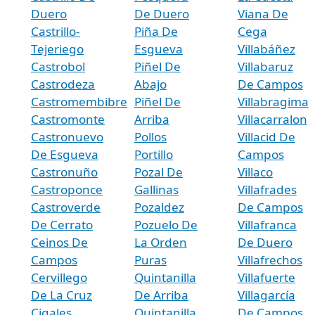
Duero
De Duero
Viana De
Castrillo-
Piña De
Cega
Tejeriego
Esgueva
Villabáñez
Castrobol
Piñel De
Villabaruz
Castrodeza
Abajo
De Campos
Castromembibre
Piñel De
Villabragima
Castromonte
Arriba
Villacarralon
Castronuevo
Pollos
Villacid De
De Esgueva
Portillo
Campos
Castronuño
Pozal De
Villaco
Castroponce
Gallinas
Villafrades
Castroverde
Pozaldez
De Campos
De Cerrato
Pozuelo De
Villafranca
Ceinos De
La Orden
De Duero
Campos
Puras
Villafrechos
Cervillego
Quintanilla
Villafuerte
De La Cruz
De Arriba
Villagarcía
Cigales
Quintanilla
De Campos