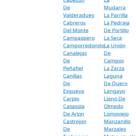
De
Mudarra
Valderaduey
La Parrilla
Cabreros
La Pedraja
Del Monte
De Portillo
Campaspero
La Seca
Camporredondo
La Unión
Canalejas
De
De
Campos
Peñafiel
La Zarza
Canillas
Laguna
De
De Duero
Esgueva
Langayo
Carpio
Llano De
Casasola
Olmedo
De Arion
Lomoviejo
Castrejon
Manzanillo
De
Marzales