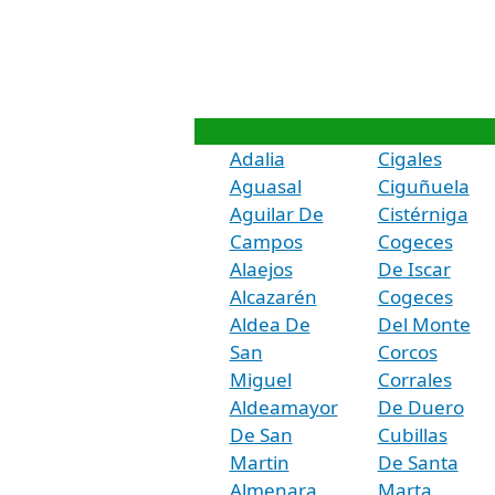
Adalia
Cigales
Aguasal
Ciguñuela
Aguilar De
Cistérniga
Campos
Cogeces
Alaejos
De Iscar
Alcazarén
Cogeces
Aldea De
Del Monte
San
Corcos
Miguel
Corrales
Aldeamayor
De Duero
De San
Cubillas
Martin
De Santa
Almenara
Marta