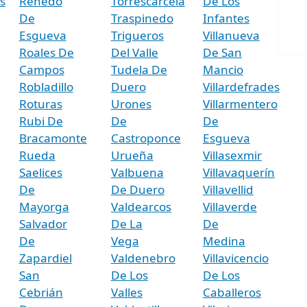
s
Renedo
Torrescárcela
De Los
De
Traspinedo
Infantes
Esgueva
Trigueros
Villanueva
Roales De
Del Valle
De San
Campos
Tudela De
Mancio
Robladillo
Duero
Villardefrades
Roturas
Urones
Villarmentero
Rubi De
De
De
Bracamonte
Castroponce
Esgueva
Rueda
Urueña
Villasexmir
Saelices
Valbuena
Villavaquerín
De
De Duero
Villavellid
Mayorga
Valdearcos
Villaverde
Salvador
De La
De
De
Vega
Medina
Zapardiel
Valdenebro
Villavicencio
San
De Los
De Los
Cebrián
Valles
Caballeros