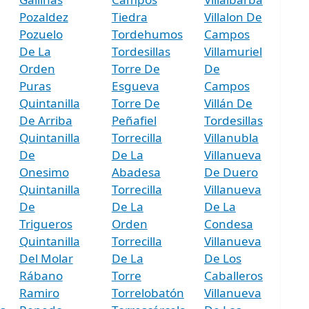
Pozaldez
Tiedra
Villalon De
Pozuelo
Tordehumos
Campos
De La
Tordesillas
Villamuriel
Orden
Torre De
De
Puras
Esgueva
Campos
Quintanilla
Torre De
Villán De
De Arriba
Peñafiel
Tordesillas
Quintanilla
Torrecilla
Villanubla
De
De La
Villanueva
Onesimo
Abadesa
De Duero
Quintanilla
Torrecilla
Villanueva
De
De La
De La
Trigueros
Orden
Condesa
Quintanilla
Torrecilla
Villanueva
Del Molar
De La
De Los
Rábano
Torre
Caballeros
Ramiro
Torrelobatón
Villanueva