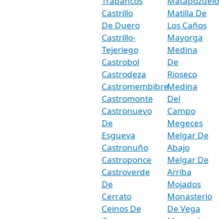
Trabancos
Matapozuelo
Castrillo
Matilla De
De Duero
Los Caños
Castrillo-
Mayorga
Tejeriego
Medina
Castrobol
De
Castrodeza
Rioseco
Castromembibre
Medina
Castromonte
Del
Castronuevo
Campo
De
Megeces
Esgueva
Melgar De
Castronuño
Abajo
Castroponce
Melgar De
Castroverde
Arriba
De
Mojados
Cerrato
Monasterio
Ceinos De
De Vega