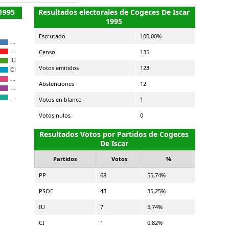
 1995
Resultados electorales de Cogeces De Iscar
1995
Escrutado
100,00%
…
Censo
135
…
IU
Votos emitidos
123
CI
…
Abstenciones
12
…
…
Votos en blanco
1
Votos nulos
0
Resultados Votos por Partidos de Cogeces
De Iscar
Partidos
Votos
%
PP
68
55,74%
PSOE
43
35,25%
IU
7
5,74%
CI
1
0,82%