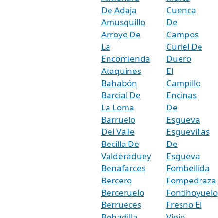
De Adaja
Cuenca
Amusquillo
De
Arroyo De
Campos
La
Curiel De
Encomienda
Duero
Ataquines
El
Bahabón
Campillo
Barcial De
Encinas
La Loma
De
Barruelo
Esgueva
Del Valle
Esguevillas
Becilla De
De
Valderaduey
Esgueva
Benafarces
Fombellida
Bercero
Fompedraza
Berceruelo
Fontihoyuelo
Berrueces
Fresno El
Bobadilla
Viejo