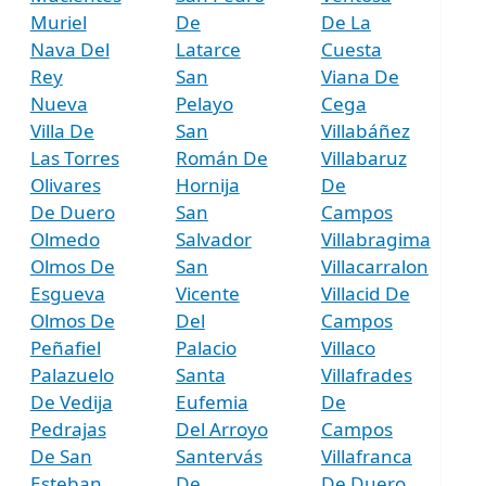
Muriel
De
De La
Nava Del
Latarce
Cuesta
Rey
San
Viana De
Nueva
Pelayo
Cega
Villa De
San
Villabáñez
Las Torres
Román De
Villabaruz
Olivares
Hornija
De
De Duero
San
Campos
Olmedo
Salvador
Villabragima
Olmos De
San
Villacarralon
Esgueva
Vicente
Villacid De
Olmos De
Del
Campos
Peñafiel
Palacio
Villaco
Palazuelo
Santa
Villafrades
De Vedija
Eufemia
De
Pedrajas
Del Arroyo
Campos
De San
Santervás
Villafranca
Esteban
De
De Duero