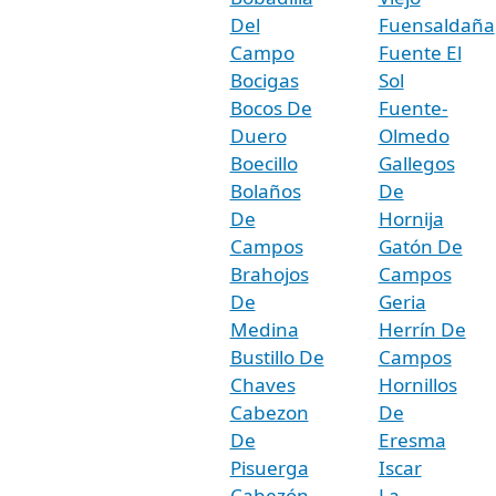
Del
Fuensaldaña
Campo
Fuente El
Bocigas
Sol
Bocos De
Fuente-
Duero
Olmedo
Boecillo
Gallegos
Bolaños
De
De
Hornija
Campos
Gatón De
Brahojos
Campos
De
Geria
Medina
Herrín De
Bustillo De
Campos
Chaves
Hornillos
Cabezon
De
De
Eresma
Pisuerga
Iscar
Cabezón
La