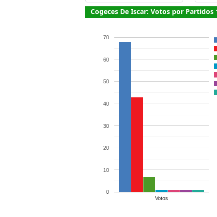
Cogeces De Iscar: Votos por Partidos
70
60
50
40
30
20
10
0
Votos