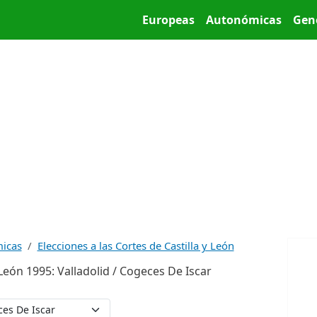
Pasar al contenido principal
Main menu
Europeas
Autonómicas
Gen
micas
Elecciones a las Cortes de Castilla y León
 León 1995: Valladolid / Cogeces De Iscar