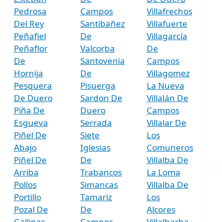
Pedrosa
Campos
Villafrechos
Del Rey
Santibañez
Villafuerte
Peñafiel
De
Villagarcía
Peñaflor
Valcorba
De
De
Santovenia
Campos
Hornija
De
Villagomez
Pesquera
Pisuerga
La Nueva
De Duero
Sardon De
Villalán De
Piña De
Duero
Campos
Esgueva
Serrada
Villalar De
Piñel De
Siete
Los
Abajo
Iglesias
Comuneros
Piñel De
De
Villalba De
Arriba
Trabancos
La Loma
Pollos
Simancas
Villalba De
Portillo
Tamariz
Los
Pozal De
De
Alcores
Gallinas
Campos
Villalbarba