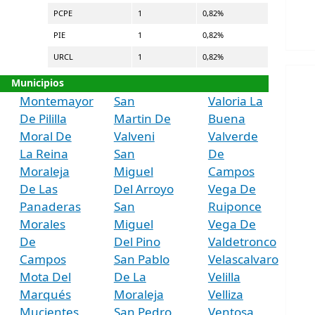
PCPE
1
0,82%
PIE
1
0,82%
URCL
1
0,82%
Municipios
Montemayor
San
Valoria La
De Pililla
Martin De
Buena
Moral De
Valveni
Valverde
La Reina
San
De
Moraleja
Miguel
Campos
De Las
Del Arroyo
Vega De
Panaderas
San
Ruiponce
Morales
Miguel
Vega De
De
Del Pino
Valdetronco
Campos
San Pablo
Velascalvaro
Mota Del
De La
Velilla
Marqués
Moraleja
Velliza
Mucientes
San Pedro
Ventosa