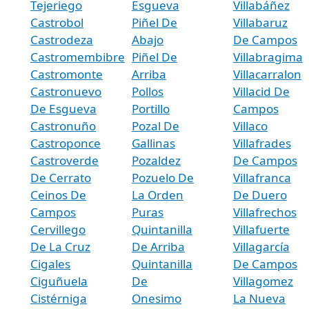
Tejeriego
Esgueva
Villabáñez
Castrobol
Piñel De
Villabaruz
Castrodeza
Abajo
De Campos
Castromembibre
Piñel De
Villabragima
Castromonte
Arriba
Villacarralon
Castronuevo
Pollos
Villacid De
De Esgueva
Portillo
Campos
Castronuño
Pozal De
Villaco
Castroponce
Gallinas
Villafrades
Castroverde
Pozaldez
De Campos
De Cerrato
Pozuelo De
Villafranca
Ceinos De
La Orden
De Duero
Campos
Puras
Villafrechos
Cervillego
Quintanilla
Villafuerte
De La Cruz
De Arriba
Villagarcía
Cigales
Quintanilla
De Campos
Ciguñuela
De
Villagomez
Cistérniga
Onesimo
La Nueva