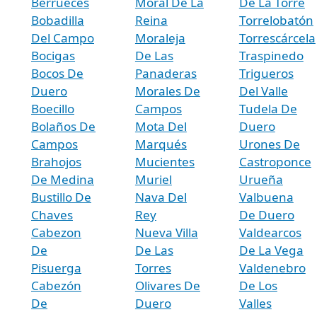
Berrueces
Moral De La
De La Torre
Bobadilla
Reina
Torrelobatón
Del Campo
Moraleja
Torrescárcela
Bocigas
De Las
Traspinedo
Bocos De
Panaderas
Trigueros
Duero
Morales De
Del Valle
Boecillo
Campos
Tudela De
Bolaños De
Mota Del
Duero
Campos
Marqués
Urones De
Brahojos
Mucientes
Castroponce
De Medina
Muriel
Urueña
Bustillo De
Nava Del
Valbuena
Chaves
Rey
De Duero
Cabezon
Nueva Villa
Valdearcos
De
De Las
De La Vega
Pisuerga
Torres
Valdenebro
Cabezón
Olivares De
De Los
De
Duero
Valles