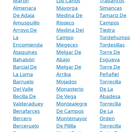
Martin
Los Caños
Trabancos
Almenara
Mayorga
Simancas
De Adaja
Medina De
Tamariz De
Amusquillo
Rioseco
Campos
Arroyo De
Medina Del
Tiedra
La
Campo
Tordehumos
Encomienda
Megeces
Tordesillas
Ataquines
Melgar De
Torre De
Bahabón
Abajo
Esgueva
Barcial De
Melgar De
Torre De
La Loma
Arriba
Peñafiel
Barruelo
Mojados
Torrecilla
Del Valle
Monasterio
De La
Becilla De
De Vega
Abadesa
Valderaduey
Montealegre
Torrecilla
Benafarces
De Campos
De La
Bercero
Montemayor
Orden
Berceruelo
De Pililla
Torrecilla