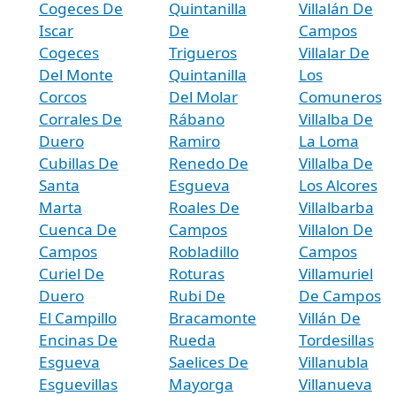
Cogeces De
Quintanilla
Villalán De
Iscar
De
Campos
Cogeces
Trigueros
Villalar De
Del Monte
Quintanilla
Los
Corcos
Del Molar
Comuneros
Corrales De
Rábano
Villalba De
Duero
Ramiro
La Loma
Cubillas De
Renedo De
Villalba De
Santa
Esgueva
Los Alcores
Marta
Roales De
Villalbarba
Cuenca De
Campos
Villalon De
Campos
Robladillo
Campos
Curiel De
Roturas
Villamuriel
Duero
Rubi De
De Campos
El Campillo
Bracamonte
Villán De
Encinas De
Rueda
Tordesillas
Esgueva
Saelices De
Villanubla
Esguevillas
Mayorga
Villanueva