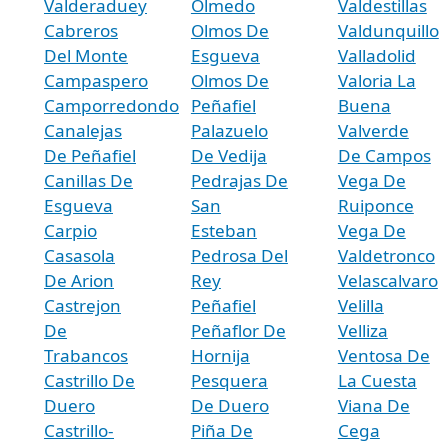
Valderaduey
Olmedo
Valdestillas
Cabreros
Olmos De
Valdunquillo
Del Monte
Esgueva
Valladolid
Campaspero
Olmos De
Valoria La
Camporredondo
Peñafiel
Buena
Canalejas
Palazuelo
Valverde
De Peñafiel
De Vedija
De Campos
Canillas De
Pedrajas De
Vega De
Esgueva
San
Ruiponce
Carpio
Esteban
Vega De
Casasola
Pedrosa Del
Valdetronco
De Arion
Rey
Velascalvaro
Castrejon
Peñafiel
Velilla
De
Peñaflor De
Velliza
Trabancos
Hornija
Ventosa De
Castrillo De
Pesquera
La Cuesta
Duero
De Duero
Viana De
Castrillo-
Piña De
Cega