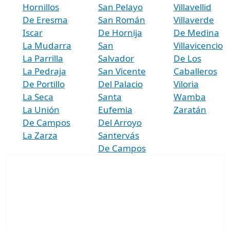
Hornillos
San Pelayo
Villavellid
De Eresma
San Román
Villaverde
Iscar
De Hornija
De Medina
La Mudarra
San
Villavicencio
La Parrilla
Salvador
De Los
La Pedraja
San Vicente
Caballeros
De Portillo
Del Palacio
Viloria
La Seca
Santa
Wamba
La Unión
Eufemia
Zaratán
De Campos
Del Arroyo
La Zarza
Santervás
De Campos