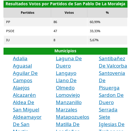
Resultados Votos por Partidos de San Pablo De La Moraleja
Partidos
Votos
%
PP
86
60,99%
PSOE
47
33,33%
IU
8
5,67%
Municipios
Adalia
Laguna De
Santibañez
Aguasal
Duero
De Valcorba
Aguilar De
Langayo
Santovenia
Campos
Llano De
De
Alaejos
Olmedo
Pisuerga
Alcazarén
Lomoviejo
Sardon De
Aldea De
Manzanillo
Duero
San Miguel
Marzales
Serrada
Aldeamayor
Matapozuelos
Siete
De San
Matilla De
Iglesias De