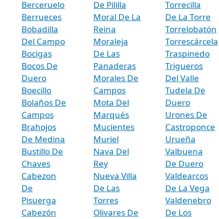
Berceruelo
De Pililla
Torrecilla
Berrueces
Moral De La
De La Torre
Bobadilla
Reina
Torrelobatón
Del Campo
Moraleja
Torrescárcela
Bocigas
De Las
Traspinedo
Bocos De
Panaderas
Trigueros
Duero
Morales De
Del Valle
Boecillo
Campos
Tudela De
Bolaños De
Mota Del
Duero
Campos
Marqués
Urones De
Brahojos
Mucientes
Castroponce
De Medina
Muriel
Urueña
Bustillo De
Nava Del
Valbuena
Chaves
Rey
De Duero
Cabezon
Nueva Villa
Valdearcos
De
De Las
De La Vega
Pisuerga
Torres
Valdenebro
Cabezón
Olivares De
De Los