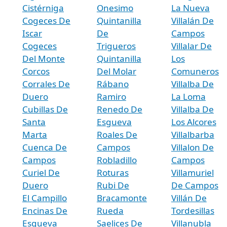
Cistérniga
Onesimo
La Nueva
Cogeces De
Quintanilla
Villalán De
Iscar
De
Campos
Cogeces
Trigueros
Villalar De
Del Monte
Quintanilla
Los
Corcos
Del Molar
Comuneros
Corrales De
Rábano
Villalba De
Duero
Ramiro
La Loma
Cubillas De
Renedo De
Villalba De
Santa
Esgueva
Los Alcores
Marta
Roales De
Villalbarba
Cuenca De
Campos
Villalon De
Campos
Robladillo
Campos
Curiel De
Roturas
Villamuriel
Duero
Rubi De
De Campos
El Campillo
Bracamonte
Villán De
Encinas De
Rueda
Tordesillas
Esgueva
Saelices De
Villanubla