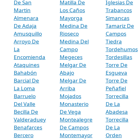
De San
Matilla De
Iglesias De
Martin
Los Caños
Trabancos
Almenara
Mayorga
Simancas
De Adaja
Medina De
Tamariz De
Amusquillo
Rioseco
Campos
Arroyo De
Medina Del
Tiedra
La
Campo
Tordehumos
Encomienda
Megeces
Tordesillas
Ataquines
Melgar De
Torre De
Bahabón
Abajo
Esgueva
Barcial De
Melgar De
Torre De
La Loma
Arriba
Peñafiel
Barruelo
Mojados
Torrecilla
Del Valle
Monasterio
De La
Becilla De
De Vega
Abadesa
Valderaduey
Montealegre
Torrecilla
Benafarces
De Campos
De La
Bercero
Montemayor
Orden