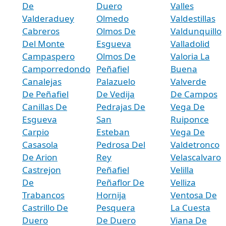
De
Duero
Valles
Valderaduey
Olmedo
Valdestillas
Cabreros
Olmos De
Valdunquillo
Del Monte
Esgueva
Valladolid
Campaspero
Olmos De
Valoria La
Camporredondo
Peñafiel
Buena
Canalejas
Palazuelo
Valverde
De Peñafiel
De Vedija
De Campos
Canillas De
Pedrajas De
Vega De
Esgueva
San
Ruiponce
Carpio
Esteban
Vega De
Casasola
Pedrosa Del
Valdetronco
De Arion
Rey
Velascalvaro
Castrejon
Peñafiel
Velilla
De
Peñaflor De
Velliza
Trabancos
Hornija
Ventosa De
Castrillo De
Pesquera
La Cuesta
Duero
De Duero
Viana De