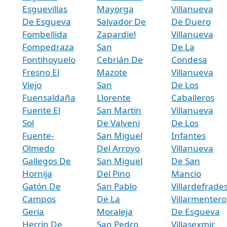
Esguevillas
Mayorga
Villanueva
De Esgueva
Salvador De
De Duero
Fombellida
Zapardiel
Villanueva
Fompedraza
San
De La
Fontihoyuelo
Cebrián De
Condesa
Fresno El
Mazote
Villanueva
Viejo
San
De Los
Fuensaldaña
Llorente
Caballeros
Fuente El
San Martin
Villanueva
Sol
De Valveni
De Los
Fuente-
San Miguel
Infantes
Olmedo
Del Arroyo
Villanueva
Gallegos De
San Miguel
De San
Hornija
Del Pino
Mancio
Gatón De
San Pablo
Villardefrade
Campos
De La
Villarmentero
Geria
Moraleja
De Esgueva
Herrín De
San Pedro
Villasexmir