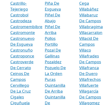
Castrillo-
Piña De
Cega
Tejeriego
Esgueva
Villabáñez
Castrobol
Piñel De
Villabaruz
Castrodeza
Abajo
De Campos
Castromembibre
Piñel De
Villabragima
Castromonte
Arriba
Villacarralon
Castronuevo
Pollos
Villacid De
De Esgueva
Portillo
Campos
Castronuño
Pozal De
Villaco
Castroponce
Gallinas
Villafrades
Castroverde
Pozaldez
De Campos
De Cerrato
Pozuelo De
Villafranca
Ceinos De
La Orden
De Duero
Campos
Puras
Villafrechos
Cervillego
Quintanilla
Villafuerte
De La Cruz
De Arriba
Villagarcía
Cigales
Quintanilla
De Campos
Ciguñuela
De
Villagomez