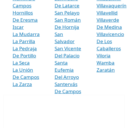
Campos
De Latarce
Villavaquerín
Hornillos
San Pelayo
Villavellid
De Eresma
San Román
Villaverde
Iscar
De Hornija
De Medina
La Mudarra
San
Villavicencio
La Parrilla
Salvador
De Los
La Pedraja
San Vicente
Caballeros
De Portillo
Del Palacio
Viloria
La Seca
Santa
Wamba
La Unión
Eufemia
Zaratán
De Campos
Del Arroyo
La Zarza
Santervás
De Campos