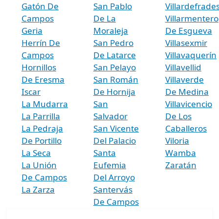
Gatón De
San Pablo
Villardefrade
Campos
De La
Villarmentero
Geria
Moraleja
De Esgueva
Herrín De
San Pedro
Villasexmir
Campos
De Latarce
Villavaquerín
Hornillos
San Pelayo
Villavellid
De Eresma
San Román
Villaverde
Iscar
De Hornija
De Medina
La Mudarra
San
Villavicencio
La Parrilla
Salvador
De Los
La Pedraja
San Vicente
Caballeros
De Portillo
Del Palacio
Viloria
La Seca
Santa
Wamba
La Unión
Eufemia
Zaratán
De Campos
Del Arroyo
La Zarza
Santervás
De Campos