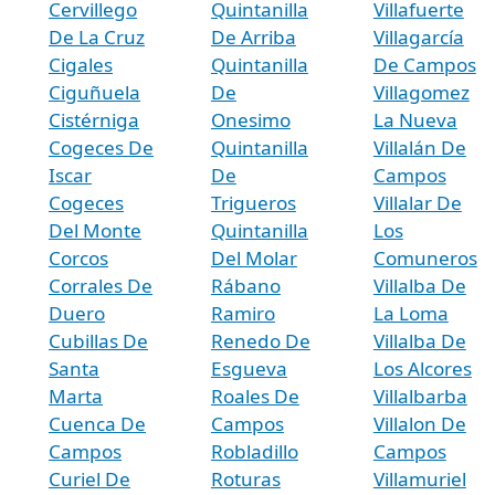
Cervillego
Quintanilla
Villafuerte
De La Cruz
De Arriba
Villagarcía
Cigales
Quintanilla
De Campos
Ciguñuela
De
Villagomez
Cistérniga
Onesimo
La Nueva
Cogeces De
Quintanilla
Villalán De
Iscar
De
Campos
Cogeces
Trigueros
Villalar De
Del Monte
Quintanilla
Los
Corcos
Del Molar
Comuneros
Corrales De
Rábano
Villalba De
Duero
Ramiro
La Loma
Cubillas De
Renedo De
Villalba De
Santa
Esgueva
Los Alcores
Marta
Roales De
Villalbarba
Cuenca De
Campos
Villalon De
Campos
Robladillo
Campos
Curiel De
Roturas
Villamuriel