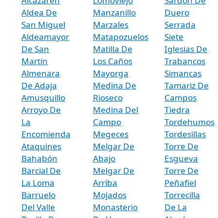
Alcazarén
Lomoviejo
Sardon De
Aldea De
Manzanillo
Duero
San Miguel
Marzales
Serrada
Aldeamayor
Matapozuelos
Siete
De San
Matilla De
Iglesias De
Martin
Los Caños
Trabancos
Almenara
Mayorga
Simancas
De Adaja
Medina De
Tamariz De
Amusquillo
Rioseco
Campos
Arroyo De
Medina Del
Tiedra
La
Campo
Tordehumos
Encomienda
Megeces
Tordesillas
Ataquines
Melgar De
Torre De
Bahabón
Abajo
Esgueva
Barcial De
Melgar De
Torre De
La Loma
Arriba
Peñafiel
Barruelo
Mojados
Torrecilla
Del Valle
Monasterio
De La