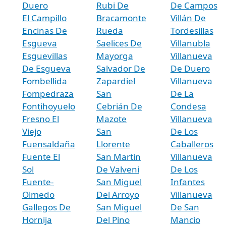
Duero
Rubi De
De Campos
El Campillo
Bracamonte
Villán De
Encinas De
Rueda
Tordesillas
Esgueva
Saelices De
Villanubla
Esguevillas
Mayorga
Villanueva
De Esgueva
Salvador De
De Duero
Fombellida
Zapardiel
Villanueva
Fompedraza
San
De La
Fontihoyuelo
Cebrián De
Condesa
Fresno El
Mazote
Villanueva
Viejo
San
De Los
Fuensaldaña
Llorente
Caballeros
Fuente El
San Martin
Villanueva
Sol
De Valveni
De Los
Fuente-
San Miguel
Infantes
Olmedo
Del Arroyo
Villanueva
Gallegos De
San Miguel
De San
Hornija
Del Pino
Mancio