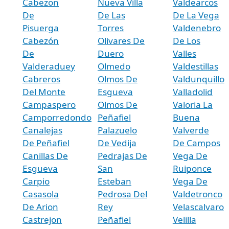
Cabezon
Nueva Villa
Valdearcos
De
De Las
De La Vega
Pisuerga
Torres
Valdenebro
Cabezón
Olivares De
De Los
De
Duero
Valles
Valderaduey
Olmedo
Valdestillas
Cabreros
Olmos De
Valdunquillo
Del Monte
Esgueva
Valladolid
Campaspero
Olmos De
Valoria La
Camporredondo
Peñafiel
Buena
Canalejas
Palazuelo
Valverde
De Peñafiel
De Vedija
De Campos
Canillas De
Pedrajas De
Vega De
Esgueva
San
Ruiponce
Carpio
Esteban
Vega De
Casasola
Pedrosa Del
Valdetronco
De Arion
Rey
Velascalvaro
Castrejon
Peñafiel
Velilla