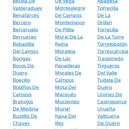
Becilla De
De Vega
Abadesa
Valderaduey
Montealegre
Torrecilla
Benafarces
De Campos
De La
Bercero
Montemayor
Orden
Berceruelo
De Pililla
Torrecilla
Berrueces
Moral De La
De La Torre
Bobadilla
Reina
Torrelobatón
Del Campo
Moraleja
Torrescárcela
Bocigas
De Las
Traspinedo
Bocos De
Panaderas
Trigueros
Duero
Morales De
Del Valle
Boecillo
Campos
Tudela De
Bolaños De
Mota Del
Duero
Campos
Marqués
Urones De
Brahojos
Mucientes
Castroponce
De Medina
Muriel
Urueña
Bustillo De
Nava Del
Valbuena
Chaves
Rey
De Duero