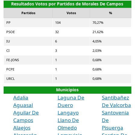
Resultados Votos por Partidos de Morales De Campos
Partidos
Votos
%
PP
104
70,27%
PSOE
32
21,62%
IU
6
4,05%
CI
3
2,03%
FE-JONS
1
0,68%
PCPE
1
0,68%
URCL
1
0,68%
Municipios
Adalia
Laguna De
Santibañez
Aguasal
Duero
De Valcorba
Aguilar De
Langayo
Santovenia
Campos
Llano De
De
Alaejos
Olmedo
Pisuerga