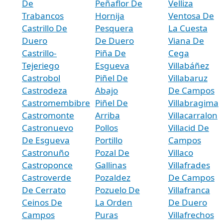
De
Peñaflor De
Velliza
Trabancos
Hornija
Ventosa De
Castrillo De
Pesquera
La Cuesta
Duero
De Duero
Viana De
Castrillo-
Piña De
Cega
Tejeriego
Esgueva
Villabáñez
Castrobol
Piñel De
Villabaruz
Castrodeza
Abajo
De Campos
Castromembibre
Piñel De
Villabragima
Castromonte
Arriba
Villacarralon
Castronuevo
Pollos
Villacid De
De Esgueva
Portillo
Campos
Castronuño
Pozal De
Villaco
Castroponce
Gallinas
Villafrades
Castroverde
Pozaldez
De Campos
De Cerrato
Pozuelo De
Villafranca
Ceinos De
La Orden
De Duero
Campos
Puras
Villafrechos