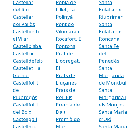
Castellar
Pobla de
Santa
del Riu
Lillet, La
Eulàlia de
Castellar
Polinyà
Riuprimer
del Vallès
Pont de
Santa
Castellbell i
Vilomara i
Eulàlia de
el Vilar
Rocafort, El
Ronçana
Castellbisbal
Pontons
Santa Fe
Castellcir
Prat de
del
Castelldefels
Llobregat,
Penedès
Castellet i la
El
Santa
Gornal
Prats de
Margarida
Castellfollit
Lluçanès
de Montbui
de
Prats de
Santa
Riubregós
Rei, Els
Margarida i
Castellfollit
Premià de
els Monjos
del Boix
Dalt
Santa Maria
Castellgalí
Premià de
d'Oló
Castellnou
Mar
Santa Maria