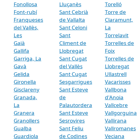
Fonollosa
Lluçanès
Torelló
Font-rubí
Sant Cebrià
Torre de
Franqueses
de Vallalta
Claramunt,
del Vallès,
Sant Celoni
La
Les
Sant
Torrelavit
Gaià
Climent de
Torrelles de
Gallifa
Llobregat
Foix
Garriga, La
Sant Cugat
Torrelles de
Gavà
del Vallès
Llobregat
Gelida
Sant Cugat
Ullastrell
Gironella
Sesgarrigues
Vacarisses
Gisclareny
Sant Esteve
Vallbona
Granada,
de
d'Anoia
La
Palautordera
Vallcebre
Granera
Sant Esteve
Vallgorguina
Granollers
Sesrovires
Vallirana
Gualba
Sant Feliu
Vallromanes
Guardiola
de Codines
Veciana