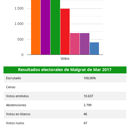
1.500
1.000
500
0
Votos
Resultados electorales de Malgrat de Mar 2017
Escrutado
100,00%
Censo
Votos emitidos
10.637
Abstenciones
2.799
Votos en blanco
46
Votos nulos
47