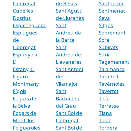
Llobregat
de Besòs
Santpedor
Cubelles
Sant Agustí
Sentmenat
Dosrius
de Lluçanès
Seva
Esparreguera
Sant
Sitges
Esplugues
Andreu de
Sobremunt
de
la Barca
Sora
Llobregat
Sant
Subirats
Espunyola,
Andreu de
Súria
L'
Llavaneres
Tagamanent
Estany, L'
Sant Antoni
Talamanca
Figaró-
de
Taradell
Montmany
Vilamajor
Tavèrnoles
Fígols
Sant
Tavertet
Fogars de
Bartomeu
Teià
la Selva
del Grau
Terrassa
Fogars de
Sant Boi de
Tiana
Montclús
Llobregat
Tona
Folgueroles
Sant Boi de
Tordera