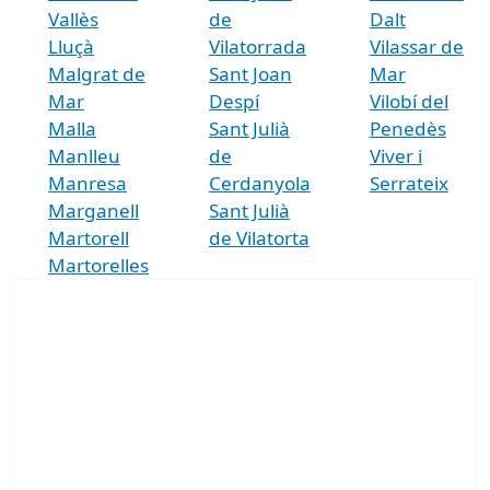
Vallès
de
Dalt
Lluçà
Vilatorrada
Vilassar de
Malgrat de
Sant Joan
Mar
Mar
Despí
Vilobí del
Malla
Sant Julià
Penedès
Manlleu
de
Viver i
Manresa
Cerdanyola
Serrateix
Marganell
Sant Julià
Martorell
de Vilatorta
Martorelles