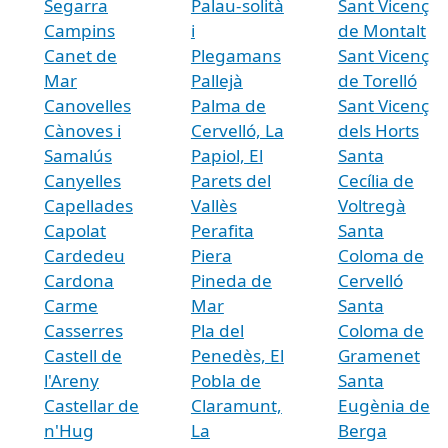
Segarra
Palau-solità
Sant Vicenç
Campins
i
de Montalt
Canet de
Plegamans
Sant Vicenç
Mar
Pallejà
de Torelló
Canovelles
Palma de
Sant Vicenç
Cànoves i
Cervelló, La
dels Horts
Samalús
Papiol, El
Santa
Canyelles
Parets del
Cecília de
Capellades
Vallès
Voltregà
Capolat
Perafita
Santa
Cardedeu
Piera
Coloma de
Cardona
Pineda de
Cervelló
Carme
Mar
Santa
Casserres
Pla del
Coloma de
Castell de
Penedès, El
Gramenet
l'Areny
Pobla de
Santa
Castellar de
Claramunt,
Eugènia de
n'Hug
La
Berga