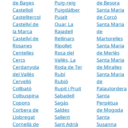
de Bages
Puig-reig
de Besora
Castellolí
Puigdàlber
Santa Maria
Castellterçol
Pujalt
de Corcó
Castellví de
Quar, La
Santa Maria
la Marca
Rajadell
de
Castellví de
Rellinars
Martorelles
Rosanes
Ripollet
Santa Maria
Centelles
Roca del
de Merlès
Cercs
Vallès, La
Santa Maria
Cerdanyola
Roda de Ter
de Miralles
del Vallès
Rubí
Santa Maria
Cervelló
Rubió
de
Collbató
Rupit i Pruit
Palautordera
Collsuspina
Sabadell
Santa
Copons
Sagàs
Perpètua
Corbera de
Saldes
de Mogoda
Llobregat
Sallent
Santa
Cornellà de
Sant Adrià
Susanna