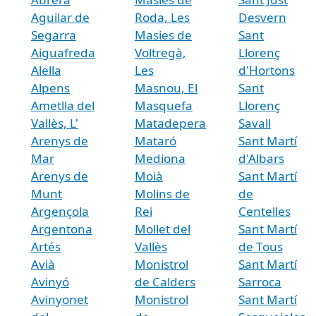
Aguilar de
Roda, Les
Desvern
Segarra
Masies de
Sant
Aiguafreda
Voltregà,
Llorenç
Alella
Les
d'Hortons
Alpens
Masnou, El
Sant
Ametlla del
Masquefa
Llorenç
Vallès, L'
Matadepera
Savall
Arenys de
Mataró
Sant Martí
Mar
Mediona
d'Albars
Arenys de
Moià
Sant Martí
Munt
Molins de
de
Argençola
Rei
Centelles
Argentona
Mollet del
Sant Martí
Artés
Vallès
de Tous
Avià
Monistrol
Sant Martí
Avinyó
de Calders
Sarroca
Avinyonet
Monistrol
Sant Martí