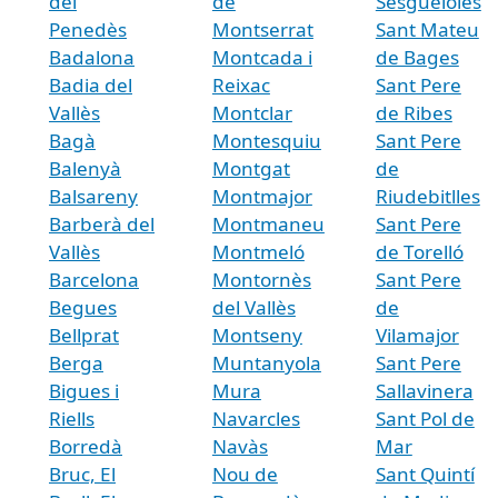
del
de
Sesgueioles
Penedès
Montserrat
Sant Mateu
Badalona
Montcada i
de Bages
Badia del
Reixac
Sant Pere
Vallès
Montclar
de Ribes
Bagà
Montesquiu
Sant Pere
Balenyà
Montgat
de
Balsareny
Montmajor
Riudebitlles
Barberà del
Montmaneu
Sant Pere
Vallès
Montmeló
de Torelló
Barcelona
Montornès
Sant Pere
Begues
del Vallès
de
Bellprat
Montseny
Vilamajor
Berga
Muntanyola
Sant Pere
Bigues i
Mura
Sallavinera
Riells
Navarcles
Sant Pol de
Borredà
Navàs
Mar
Bruc, El
Nou de
Sant Quintí