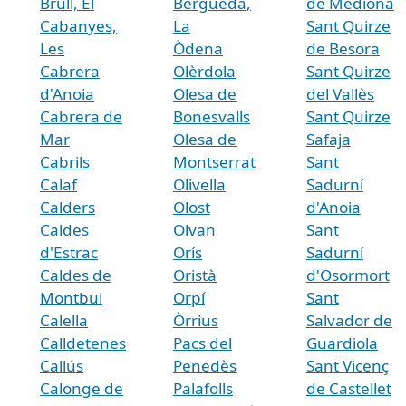
Brull, El
Berguedà,
de Mediona
Cabanyes,
La
Sant Quirze
Les
Òdena
de Besora
Cabrera
Olèrdola
Sant Quirze
d'Anoia
Olesa de
del Vallès
Cabrera de
Bonesvalls
Sant Quirze
Mar
Olesa de
Safaja
Cabrils
Montserrat
Sant
Calaf
Olivella
Sadurní
Calders
Olost
d'Anoia
Caldes
Olvan
Sant
d'Estrac
Orís
Sadurní
Caldes de
Oristà
d'Osormort
Montbui
Orpí
Sant
Calella
Òrrius
Salvador de
Calldetenes
Pacs del
Guardiola
Callús
Penedès
Sant Vicenç
Calonge de
Palafolls
de Castellet