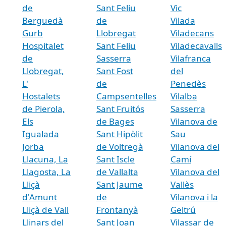
de
Sant Feliu
Vic
Berguedà
de
Vilada
Gurb
Llobregat
Viladecans
Hospitalet
Sant Feliu
Viladecavalls
de
Sasserra
Vilafranca
Llobregat,
Sant Fost
del
L'
de
Penedès
Hostalets
Campsentelles
Vilalba
de Pierola,
Sant Fruitós
Sasserra
Els
de Bages
Vilanova de
Igualada
Sant Hipòlit
Sau
Jorba
de Voltregà
Vilanova del
Llacuna, La
Sant Iscle
Camí
Llagosta, La
de Vallalta
Vilanova del
Lliçà
Sant Jaume
Vallès
d'Amunt
de
Vilanova i la
Lliçà de Vall
Frontanyà
Geltrú
Llinars del
Sant Joan
Vilassar de